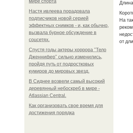
мире спорта
Длина
Настя ивлеева порадовала
Корот
подписчиков новой серией
На та
эффектных снимков - и, как обычно,
реком
вызвала бурное обсуждение в
недос
соцсетях.
от дл
Спустя годы актеры хоррора "Тело
Дженнифер" сильно изменились,
пройдя путь от подростковых
кумиров до мировых звезд.
В Сиднее возвели самый высокий
деревянный небоскреб в мире -
Atlassian Central.
Как организовать свое время для
достижения порядка