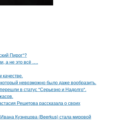
ский Пирог"?
, а не это всё ….
 качестве.
т, который невозможно было даже вообразить.
перешли в статус "Серьезно и Надолго".
жасов.
астасия Решетова рассказала о своих
 Ивана Кузнецова (Beerkus) стала мировой