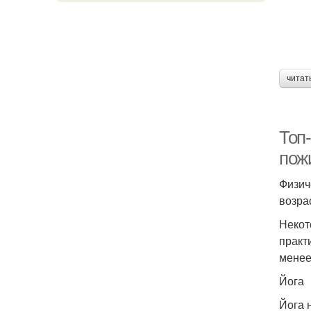
читат
Топ
пож
Физич
возрас
Некот
практ
менее
Йога
Йога 