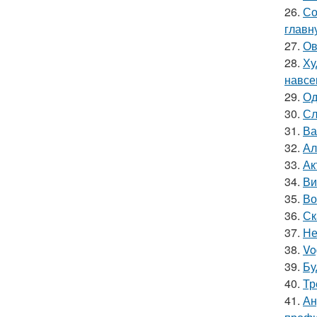
26.
Со
главн
27.
Ов
28.
Ху
навсе
29.
Од
30.
Сл
31.
Ва
32.
Ал
33.
Ак
34.
Ви
35.
Во
36.
Ск
37.
Не
38.
Vo
39.
Бу
40.
Тр
41.
Ан