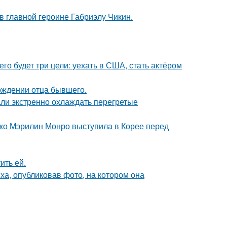
и в главной героине Габриэлу Чикин.
его будет три цели: уехать в США, стать актёром
ождении отца бывшего.
али экстренно охлаждать перегретые
жо Мэрилин Монро выступила в Корее перед
ить ей.
а, опубликовав фото, на котором она