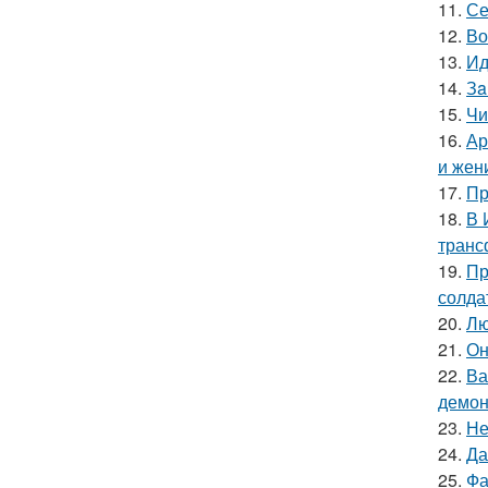
11.
Се
12.
Во
13.
Ид
14.
Зa
15.
Чи
16.
Ар
и жен
17.
Пр
18.
В 
транс
19.
Пр
солда
20.
Лю
21.
Он
22.
Ва
демон
23.
Не
24.
Да
25.
Фа