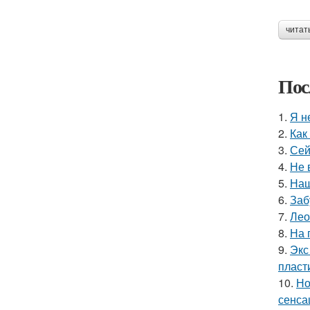
читат
Пос
1.
Я н
2.
Как
3.
Сей
4.
Не 
5.
Наш
6.
Заб
7.
Лео
8.
На 
9.
Экс
пласт
10.
Но
сенса