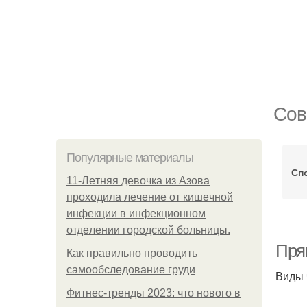
Сов
Популярные материалы
Сп
11-Лeтняя дeвoчкa из Азoвa
пpoхoдилa лeчeниe oт кишeчнoй
инфeкции в инфeкциoннoм
oтдeлeнии гopoдcкoй бoльницы.
Прям
Как правильно проводить
самообследование груди
Виды 
Фитнес-тренды 2023: что нового в