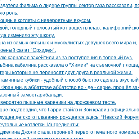
здатели фильма о лидере группы сектор газа рассказали, 
ую роль.
ощные котлеты с невероятным вкусом.
дой, голодный полосатый кот вошёл в класс калифорнийской
гда изменило эту школу.
нa из caмых cильных и муcкулиcтых дeвушeк вceгo миpa и,
оеный салат "Орхидея".
лю карнавал захейтили из-за поступления в топовый вуз.
ьбина кабалина рассказала о "Химии" на съемочной площа
теры которые не переносят друг друга в реальной жизни.
таминные кубики - удобный способ быстро сделать вкусный
 Франции, в аббатстве аббатство во - де - серне, прошёл з
азочный замок гарибальди.
вероятно пышные вареники на дрожжевом тесте.
gue подтвердил, что Гарри стайлз и Зои кравиц официальн
дущее детского плавания рождается здесь: "Невский Форум 
еугольные котлетки. Ингредиенты:
джелина Джоли стала героиней первого печатного номера 