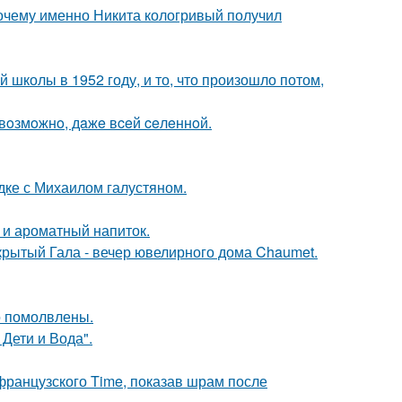
почему именно Никита кологривый получил
 школы в 1952 году, и то, что произошло потом,
 вoзмoжнo, дaжe вceй ceлeннoй.
дке с Михаилом галустяном.
 и ароматный напиток.
акрытый Гала - вечер ювелирного дома Chaumet.
о помолвлены.
Дети и Вода".
французского Time, показав шрам после