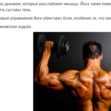
ах дыхания, которые расслабляют мышцы. Йога также помо
ить суставы тела.
орые упражнения йоги облегчают боли, особенно те, что св
инавская ходьба