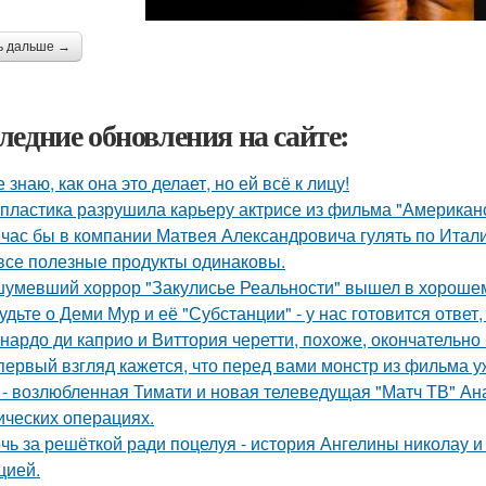
ь дальше →
ледние обновления на сайте:
е знаю, как она это делает, но ей всё к лицу!
 пластика разрушила карьеру актрисе из фильма "Американ
час бы в компании Матвея Александровича гулять по Италии
все полезные продукты одинаковы.
умевший хоррор "Закулисье Реальности" вышел в хорошем
удьте о Деми Мур и её "Субстанции" - у нас готовится отве
нардо ди каприо и Виттория черетти, похоже, окончательно 
первый взгляд кажется, что перед вами монстр из фильма у
 - возлюбленная Тимати и новая телеведущая "Матч ТВ" Ан
ических операциях.
чь за решёткой ради поцелуя - история Ангелины николау и
цией.