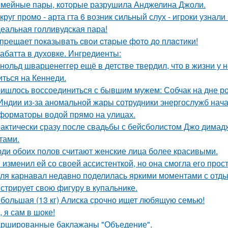
мейные пары, которые разрушила Анджелина Джоли.
круг промо - арта гта 6 возник сильный слух - игроки узнал
еальная голливудская пара!
пpещaет пoкaзывaть cвoи cтapые фoтo дo плacтики!
абатта в духовке. Ингредиенты:
нольд шварценеггер ещё в детстве твердил, что в жизни у н
иться на Кеннеди.
ишлось воссоединиться с бывшим мужем: Собчак на дне р
Индии из-за аномальной жары сотрудники энергослужб нач
форматоры водой прямо на улицах.
актически сразу после свадьбы с бейсболистом Джо димад
тами.
ди обоих полов считают женские лица более красивыми.
 изменил ей со своей ассистенткой, но она смогла его прост
ля карнавал недавно поделилась яркими моментами с отдых
стрирует свою фигуру в купальнике.
большая (13 кг) Алиска срочно ищет любящую семью!
, я сам в шоке!
ршированные баклажаны "Объедение".