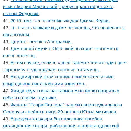
иски к Марии Мироновой, требуя права видеться с
сыном Фёдором.
41.
2015 год стал переломным для Джима Керри.
42.
Ты пьёшь каркаде и даже не знаешь, что он делает с
организмом.
43.
Цветок - венок в Австралии.
44.
Домашний смузи с Овсянкой выходит экономно и
очень полезно.
45.
В том случае, если в вашей тарелке только один цвет
- организм недополучает важные витамины.
46.
Владимирский край своими привлекательными
природными ландшафтами известен.
47.
Хайди клум снова заставила Нью-йорк говорить о
себе и о своём спутнике.
48.
Фанаты "Гарри Поттера" нашли своего идеального
Северуса снейпа в лице 29-летнего Юэна митчелла.
49.
В результате удара беспилотника погибла
медицинская сестра, работавшая в александровской