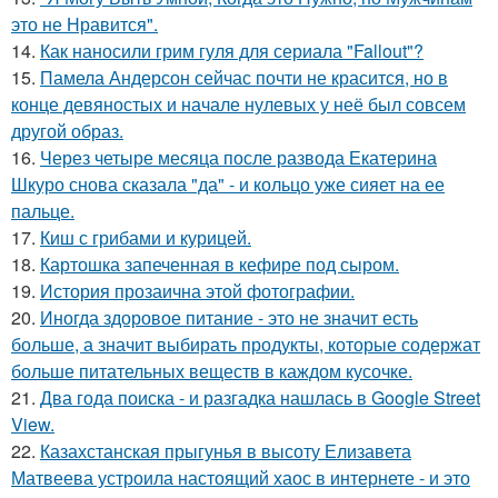
это не Нравится".
14.
Как наносили грим гуля для сериала "Fallout"?
15.
Памела Андерсон сейчас почти не красится, но в
конце девяностых и начале нулевых у неё был совсем
другой образ.
16.
Через четыре месяца после развода Екатерина
Шкуро снова сказала "да" - и кольцо уже сияет на ее
пальце.
17.
Киш с грибами и курицей.
18.
Картошка запеченная в кефире под сыром.
19.
История прозаична этой фотографии.
20.
Иногда здоровое питание - это не значит есть
больше, а значит выбирать продукты, которые содержат
больше питательных веществ в каждом кусочке.
21.
Два года поиска - и разгадка нашлась в Google Street
View.
22.
Казахстанская прыгунья в высоту Елизавета
Матвеева устроила настоящий хаос в интернете - и это