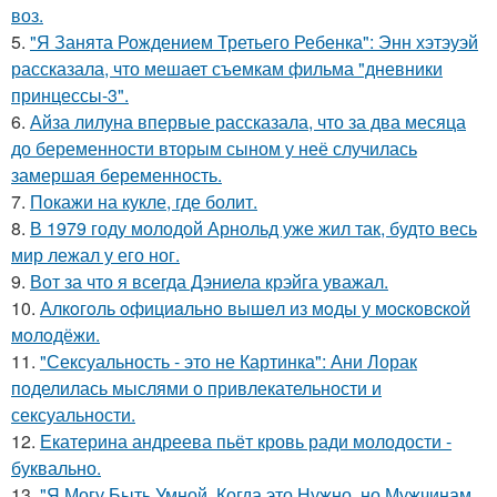
воз.
5.
"Я Занята Рождением Третьего Ребенка": Энн хэтэуэй
рассказала, что мешает съемкам фильма "дневники
принцессы-3".
6.
Айза лилуна впервые рассказала, что за два месяца
до беременности вторым сыном у неё случилась
замершая беременность.
7.
Покажи на кукле, где болит.
8.
В 1979 году молодой Арнольд уже жил так, будто весь
мир лежал у его ног.
9.
Вот за что я всегда Дэниела крэйга уважал.
10.
Алкoгoль oфициaльнo вышeл из мoды у мocкoвcкoй
мoлoдёжи.
11.
"Сексуальность - это не Картинка": Ани Лорак
поделилась мыслями о привлекательности и
сексуальности.
12.
Екатерина андреева пьёт кровь ради молодости -
буквально.
13.
"Я Могу Быть Умной, Когда это Нужно, но Мужчинам