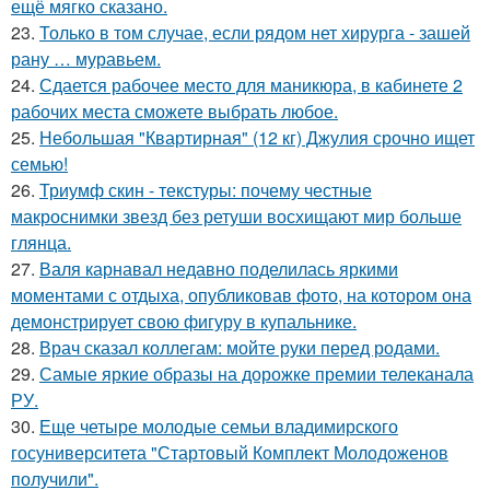
ещё мягко сказано.
23.
Только в том случае, если рядом нет хирурга - зашей
рану … муравьем.
24.
Сдается рабочее место для маникюра, в кабинете 2
рабочих места сможете выбрать любое.
25.
Небольшая "Квартирная" (12 кг) Джулия срочно ищет
семью!
26.
Триумф скин - текстуры: почему честные
макроснимки звезд без ретуши восхищают мир больше
глянца.
27.
Валя карнавал недавно поделилась яркими
моментами с отдыха, опубликовав фото, на котором она
демонстрирует свою фигуру в купальнике.
28.
Врач сказал коллегам: мойте руки перед родами.
29.
Самые яркие образы на дорожке премии телеканала
РУ.
30.
Еще четыре молодые семьи владимирского
госуниверситета "Стартовый Комплект Молодоженов
получили".