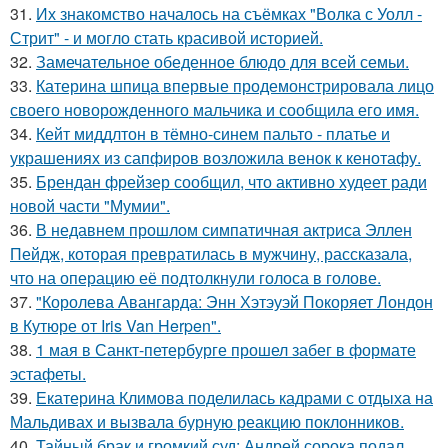
31.
Их знакомство началось на съёмках "Волка с Уолл -
Стрит" - и могло стать красивой историей.
32.
Замечательное обеденное блюдо для всей семьи.
33.
Катерина шпица впервые продемонстрировала лицо
своего новорожденного мальчика и сообщила его имя.
34.
Кейт миддлтон в тёмно-синем пальто - платье и
украшениях из сапфиров возложила венок к кенотафу.
35.
Брендан фрейзер сообщил, что активно худеет ради
новой части "Мумии".
36.
В недавнем прошлом симпатичная актриса Эллен
Пейдж, которая превратилась в мужчину, рассказала,
что на операцию её подтолкнули голоса в голове.
37.
"Королева Авангарда: Энн Хэтэуэй Покоряет Лондон
в Кутюре от Iris Van Herpen".
38.
1 мая в Санкт-петербурге прошел забег в формате
эстафеты.
39.
Екатерина Климова поделилась кадрами с отдыха на
Мальдивах и вызвала бурную реакцию поклонников.
40.
Тайный брак и громкий суд: Андрей сорока подал