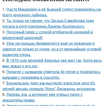
1.
Настя Макаревич и её бывший супруг поженились на
борту круизного лайнера.
2.
Ты только не говори, что Оксана Самойлова тоже
попала в клуб поклонниц Данилы Козловского.
3.
Песочный пирог с сочной клубничной начинкой и
меренговой шапочкой!
4.
Узор на пальцах формируется ещё до рождения и
зависит не только от генов, но и от мельчайших условий
развития плода.
5.
В 1979 году молодой Арнольд уже жил так, будто весь
мир лежал у его ног.
6.
Пелагея с размахом отметила 40-летие и поделилась
кадрами с праздника в соцсетях.
7.
Бразильское чудо: как выглядят взрослые дети 50-
летней звезды сериала "Клон" Джованны антонелли.
8.
Любовь зла, а интернет уже открыл папку с
доказательствами.
9.
Эмили ратаковски продала права на свою ещё не