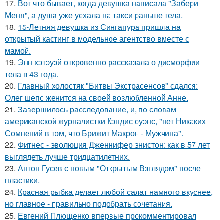
17.
Вот что бывает, когда девушка написала "Забери
Меня", а душа уже уехала на такси раньше тела.
18.
15-Летняя девушка из Сингапура пришла на
открытый кастинг в модельное агентство вместе с
мамой.
19.
Энн хэтэуэй откровенно рассказала о дисморфии
тела в 43 года.
20.
Главный холостяк "Битвы Экстрасенсов" сдался:
Олег шепс женится на своей возлюбленной Анне.
21.
Завершилось расследование, и, по словам
американской журналистки Кэндис оуэнс, "нет Никаких
Сомнений в том, что Брижит Макрон - Мужчина".
22.
Фитнес - эволюция Дженнифер энистон: как в 57 лет
выглядеть лучше тридцатилетних.
23.
Антон Гусев с новым "Открытым Взглядом" после
пластики.
24.
Красная рыбка делает любой салат намного вкуснее,
но главное - правильно подобрать сочетания.
25.
Евгений Плющенко впервые прокомментировал