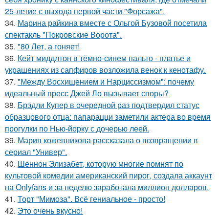
25-летие с выхода первой части "Форсажа".
34.
Марина райкина вместе с Ольгой Бузовой посетила
спектакль "Покровские Ворота".
35.
"80 Лет, а гоняет!
36.
Кейт миддлтон в тёмно-синем пальто - платье и
украшениях из сапфиров возложила венок к кенотафу.
37.
"Между Восхищением и Нарциссизмом": почему
идеальный пресс Джей Ло вызывает споры?
38.
Брэдли Купер в очередной раз подтвердил статус
образцового отца: папарацци заметили актера во время
прогулки по Нью-йорку с дочерью леей.
39.
Мария кожевникова рассказала о возвращении в
сериал "Универ".
40.
Шеннон Элизабет, которую многие помнят по
культовой комедии американский пирог, создала аккаунт
на Onlyfans и за неделю заработала миллион долларов.
41.
Торт "Мимоза". Всё гениальное - просто!
42.
Это очень вкусно!