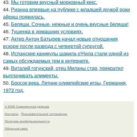
43.
Мы готовим вкусный морковный кекс.
44.
Рианна впервые на публике с младшей дочкой роки
айриш появилась.
45.
Беляши. Сочные, нежные и очень вкусные беляши!
46.
Тушенка в домашних условиях.
47.
Актер Антон Батырев начал новые отношения
вскоре после развода с четвертой супругой.
48.
Испанские каникулы шакила о'Нила стали одной из
самых обсуждаемых тем в интернете.
49.
Виталий гогунский, отец Миланы стар, прекратил
выплачивать алименты.
50.
Бросок века. Летние олимпийские игры, Германия,
1972 год.
© 2026 Современная девушка
Контакты
Пользовательское соглашение
Политика конфидециальности
Обратная связь