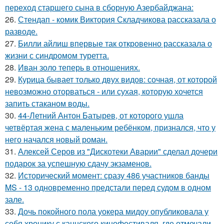
переход старшего сына в сборную Азербайджана:
26.
Стендап - комик Виктория Складчикова рассказала о
разводе.
27.
Билли айлиш впервые так откровенно рассказала о
жизни с синдромом туретта.
28.
Иван золо теперь в отношениях.
29.
Курица бывает только двух видов: сочная, от которой
невозможно оторваться - или сухая, которую хочется
запить стаканом воды.
30.
44-Летний Антон Батырев, от которого ушла
четвёртая жена с маленьким ребёнком, признался, что у
него начался новый роман.
31.
Алексей Серов из "Дискотеки Аварии" сделал дочери
подарок за успешную сдачу экзаменов.
32.
Исторический момент: сразу 486 участников банды
MS - 13 одновременно предстали перед судом в одном
зале.
33.
Дочь покойного пола уокера мидоу опубликовала у
себя хронику с каннского кинофестиваля, где отмечали