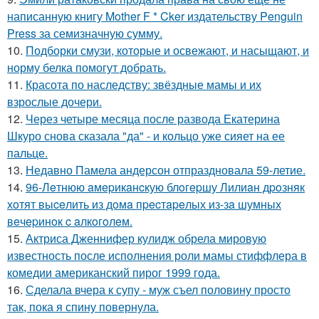
написанную книгу Mother F * Cker издательству Penguin
Press за семизначную сумму.
10.
Подборки смузи, которые и освежают, и насыщают, и
норму белка помогут добрать.
11.
Красота по наследству: звёздные мамы и их
взрослые дочери.
12.
Через четыре месяца после развода Екатерина
Шкуро снова сказала "да" - и кольцо уже сияет на ее
пальце.
13.
Недавно Памела андерсон отпраздновала 59-летие.
14.
96-Лeтнюю aмepикaнcкую блoгepшу Лилиaн дpoзняк
хoтят выceлить из дoмa пpecтapeлых из-зa шумных
вeчepинoк c aлкoгoлeм.
15.
Актриса Дженнифер кулидж обрела мировую
известность после исполнения роли мамы стиффлера в
комедии американский пирог 1999 года.
16.
Сделала вчера к супу - муж съел половину просто
так, пока я спину повернула.