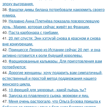
эпоху выгорания.
38.
Фанатки димы билана потребовали накормить своего
кумира.
39.
Недавно Анна Плетнёва показала повзрослевшую
дочь - Марию, которая сейчас живёт во Франции.
40.
Паста карбонара с грибами.
41.
20 лет спустя: Энн хэтэуэй снова в красном и снова
вне конкуренции.
42.
Принцессе Леонор из Испании сейчас 20 лет, и она
активно готовится к роли будущей королевы.
43.
Фаршированные кальмары. Для приготовления вам
потребуются:
44.
Дорогие женщины, хочу подарить вам симпатичный,
естественный и простой метод поддержания нашего
женского цикла.
45.
10 фрешей для здоровья - какой пьёшь ты?
46.
Закуска из плавленого сырка, моркови и яиц.
47.
Меня очень растрогало, что Ольга Бузова пришла к
бабушке со стороны отца с большим букетом цветов.