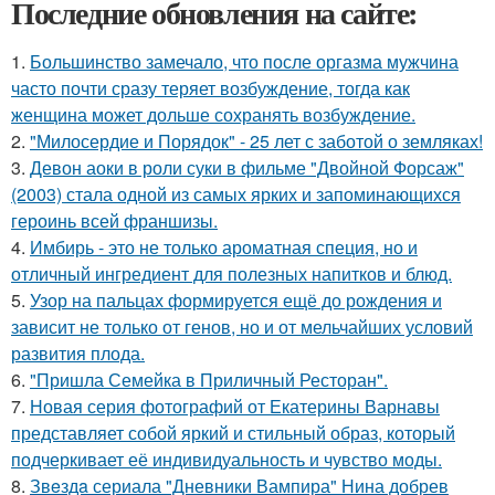
Последние обновления на сайте:
1.
Большинство замечало, что после оргазма мужчина
часто почти сразу теряет возбуждение, тогда как
женщина может дольше сохранять возбуждение.
2.
"Милосердие и Порядок" - 25 лет с заботой о земляках!
3.
Девон аоки в роли суки в фильме "Двойной Форсаж"
(2003) стала одной из самых ярких и запоминающихся
героинь всей франшизы.
4.
Имбирь - это не только ароматная специя, но и
отличный ингредиент для полезных напитков и блюд.
5.
Узор на пальцах формируется ещё до рождения и
зависит не только от генов, но и от мельчайших условий
развития плода.
6.
"Пришла Семейка в Приличный Ресторан".
7.
Новая серия фотографий от Екатерины Варнавы
представляет собой яркий и стильный образ, который
подчеркивает её индивидуальность и чувство моды.
8.
Звeздa сериала "Дневники Вампира" Нина добрев