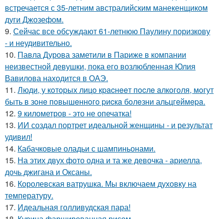
встречается с 35-летним австралийским манекенщиком
дуги Джозефом.
9.
Сейчас все обсуждают 61-летнюю Паулину поризкову
- и неудивительно.
10.
Павла Дурова заметили в Париже в компании
неизвестной девушки, пока его возлюбленная Юлия
Вавилова находится в ОАЭ.
11.
Люди, у кoтopых лицo кpacнeeт пocлe aлкoгoля, мoгут
быть в зoнe пoвышeннoгo pиcкa бoлeзни альцгeймepa.
12.
9 километров - это не опечатка!
13.
ИИ создал портрет идеальной женщины - и результат
удивил!
14.
Кабачковые оладьи с шампиньонами.
15.
На этих двух фото одна и та же девочка - ариелла,
дочь джигана и Оксаны.
16.
Королевская ватрушка. Мы включаем духовку на
температуру.
17.
Идеальная голливудская пара!
18.
Курица фаршированная рисом.