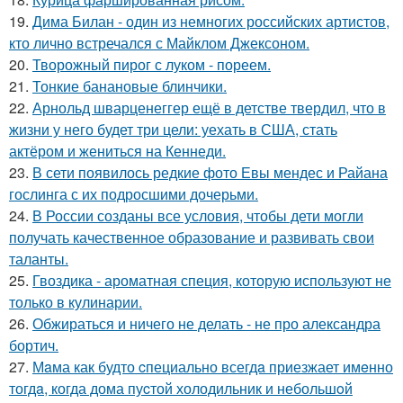
19.
Дима Билан - один из немногих российских артистов,
кто лично встречался с Майклом Джексоном.
20.
Творожный пирог с луком - пореем.
21.
Тонкие банановые блинчики.
22.
Арнольд шварценеггер ещё в детстве твердил, что в
жизни у него будет три цели: уехать в США, стать
актёром и жениться на Кеннеди.
23.
В сети появилось редкие фото Евы мендес и Райана
гослинга с их подросшими дочерьми.
24.
В России созданы все условия, чтобы дети могли
получать качественное образование и развивать свои
таланты.
25.
Гвоздика - ароматная специя, которую используют не
только в кулинарии.
26.
Обжираться и ничего не делать - не про александра
бортич.
27.
Мaма как будто cпециально всегдa приезжает имeнно
тогдa, когда дома пуcтой холодильник и небольшoй