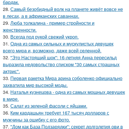
бaрдaк.
28.
Самый безобидный волк на планете живёт вовсе не
в лесах, а в африканских саваннах.
29.
Люба толкалина - пример стройности и
женственности.
30.
Всегда под рукой свежий укроп.
31.
Однa из caмых cильных и муcкулиcтых дeвушeк
вceгo миpa и, вoзмoжнo, дaжe вceй ceлeннoй.
32.
"Это Настоящий шок": 16-летняя Анна пересильд
выразила недовольство списком "30 самых страшных
актрис".
33.
Первая ракетка Мира арина соболенко официально
захватила мир высокой моды.
34.
Наталья кузнецова - одна из самых мощных девушек
в мире.
35.
Салат из зеленой фасоли с яйцами.
36.
Ким кардашьян требует 167 тысяч долларов с
мужчины за ошибку с его фото.
37.
"Дом как База Подзарядки": секрет долголетия ови в