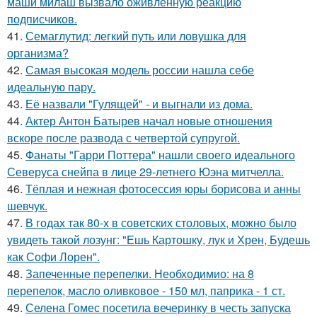
маши милаш вызвало оживлённую реакцию
подписчиков.
41.
Семаглутид: легкий путь или ловушка для
организма?
42.
Самая высокая модель россии нашла себе
идеальную пару.
43.
Её назвали "Гулящей" - и выгнали из дома.
44.
Актер Антон Батырев начал новые отношения
вскоре после развода с четвертой супругой.
45.
Фанаты "Гарри Поттера" нашли своего идеального
Северуса снейпа в лице 29-летнего Юэна митчелла.
46.
Тёплая и нежная фотосессия юры борисова и анны
шевчук.
47.
В годах так 80-х в советских столовых, можно было
увидеть такой лозунг: "Ешь Картошку, лук и Хрен, Будешь
как Софи Лорен".
48.
Запеченные перепелки. Необходимио: на 8
перепелок, масло оливковое - 150 мл, паприка - 1 ст.
49.
Селена Гомес посетила вечеринку в честь запуска