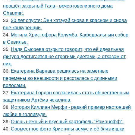
прошёл закрытый Гала - вечер ювелирного дома
Chaumet.
33.
20 лет спустя: Энн хэтэуэй снова в красном и снова
вне конкуренции.
34.
Могила Христофора Колумба, Кафедральныи собор
в Севилье.
35.
Надя Сысоева открыто говорит, что её идеальная
фигура достигается не строгими диетами, а отказом от
них.
36.
Екатерина Варнава решилась на заметные
перемены во внешности и рассталась с длинными
волосами.
37.
Екатерина Гордон согласилась стать общественным
защитником Артёма чекалина.
38.
История Киллиан Мерфи - редкий пример настоящей
любви в голливуде.
39.
Очень нежный и вкусный картофель "Романофф".
40.
Совместное фото Кристины асмус и её близняшки