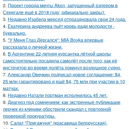
2.
Проект города мечты Akon, запущенный рэпером в
Сенегале ещё в 2018 году, официально закрыт.
3.
Недавно Изабела мерсед отпраздновала свои 24 года.
4.
Екатерина андреева пьёт кровь ради молодости -
буквально.
5.
"У Меня Глаз Дёргался": MIA Boyka впервые
рассказала о личной жизни.
6.
В Аргентине 22-летняя курсантка лётной школы
самостоятельно посадила самолёт после того, как её
инструктор во время полёта покинул воздушное судно.
7.
Александр Овечкин подписал новое соглашение: $4,
25 млн гарантировано и ещё $4, 75 млн при участии в 10
матчах.
8.
Недавно Натали портман исполнилось 45 лет.
9.
Диагноз под сомнением: как экстренные публикации
лерчек из клиники обострили скандал с повторной
проверкой прокуратуры.
10.
Салат "Пригажуня" (красавица белорусская).