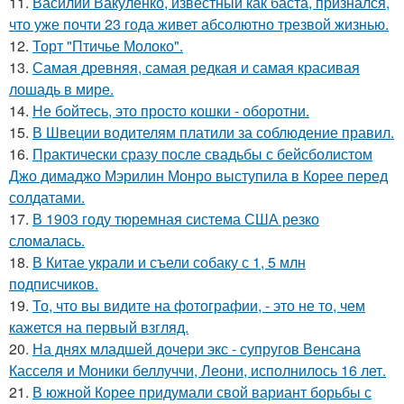
11.
Василий Вакуленко, известный как баста, признался,
что уже почти 23 года живет абсолютно трезвой жизнью.
12.
Торт "Птичье Молоко".
13.
Самая древняя, самая редкая и самая красивая
лошадь в мире.
14.
Не бойтесь, это просто кошки - оборотни.
15.
В Швеции водителям платили за соблюдение правил.
16.
Практически сразу после свадьбы с бейсболистом
Джо димаджо Мэрилин Монро выступила в Корее перед
солдатами.
17.
В 1903 году тюремная система США резко
сломалась.
18.
В Китае украли и съели собаку с 1, 5 млн
подписчиков.
19.
То, что вы видите на фотографии, - это не то, чем
кажется на первый взгляд.
20.
На днях младшей дочери экс - супругов Венсана
Касселя и Моники беллуччи, Леони, исполнилось 16 лет.
21.
В южной Корее придумали свой вариант борьбы с