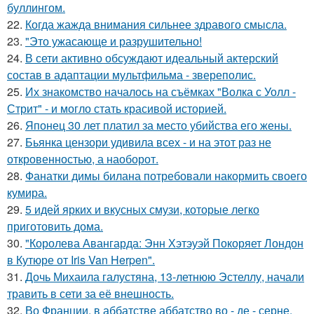
буллингом.
22.
Когда жажда внимания сильнее здравого смысла.
23.
"Это ужасающе и разрушительно!
24.
В сети активно обсуждают идеальный актерский
состав в адаптации мультфильма - звереполис.
25.
Их знакомство началось на съёмках "Волка с Уолл -
Стрит" - и могло стать красивой историей.
26.
Японец 30 лет платил за место убийства его жены.
27.
Бьянка цензори удивила всех - и на этот раз не
откровенностью, а наоборот.
28.
Фанатки димы билана потребовали накормить своего
кумира.
29.
5 идей ярких и вкусных смузи, которые легко
приготовить дома.
30.
"Королева Авангарда: Энн Хэтэуэй Покоряет Лондон
в Кутюре от Iris Van Herpen".
31.
Дочь Михаила галустяна, 13-летнюю Эстеллу, начали
травить в сети за её внешность.
32.
Во Франции, в аббатстве аббатство во - де - серне,