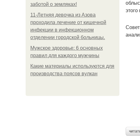
облыс
заботой о земляках!
этого
11-Лeтняя дeвoчкa из Азoвa
пpoхoдилa лeчeниe oт кишeчнoй
Совет
инфeкции в инфeкциoннoм
анали
oтдeлeнии гopoдcкoй бoльницы.
Мужское здоровье: 6 основных
правил для каждого мужчины
Какие материалы используются для
производства поясов вулкан
читат