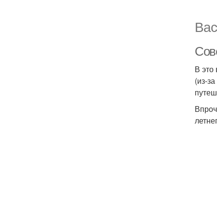
Вас
Сов
В это
(из-з
путеш
Впроч
летне