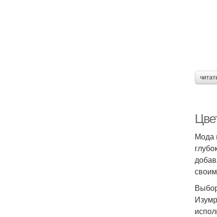
читат
Цве
Мода 
глубо
добав
своим
Выбор
Изумр
испол