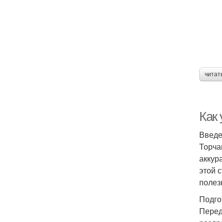
читат
Как
Введ
Торча
аккур
этой 
полез
Подго
Перед