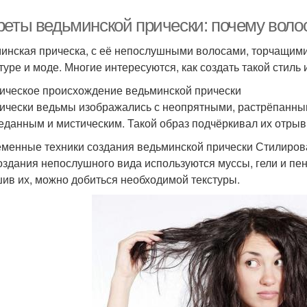
реты ведьминской прически: почему воло
инская прическа, с её непослушными волосами, торчащими
туре и моде. Многие интересуются, как создать такой стиль 
ическое происхождение ведьминской прически
ически ведьмы изображались с неопрятными, растрёпанным
еданным и мистическим. Такой образ подчёркивал их отрыв
менные техники создания ведьминской прически Стилиров
оздания непослушного вида используются муссы, гели и пе
ив их, можно добиться необходимой текстуры.