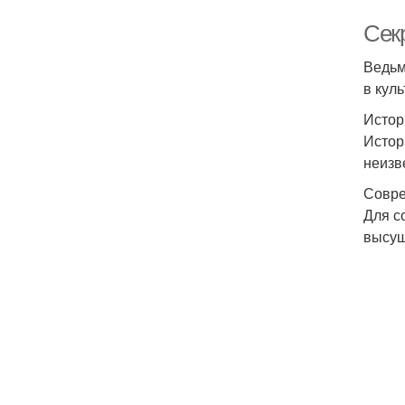
Сек
Ведьм
в куль
Истор
Истор
неизв
Совре
Для с
высуш