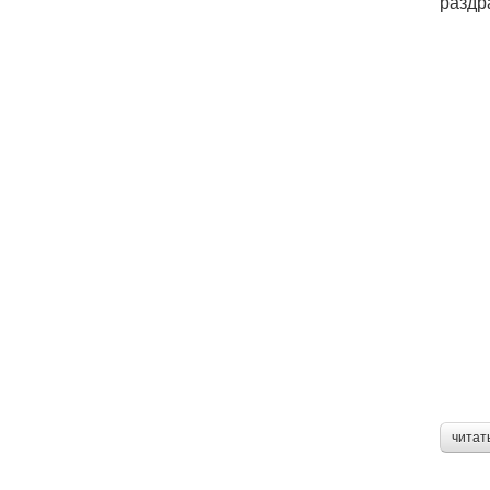
раздр
читат