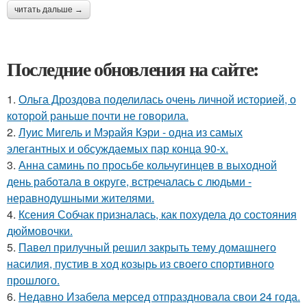
читать дальше →
Последние обновления на сайте:
1.
Ольга Дроздова поделилась очень личной историей, о
которой раньше почти не говорила.
2.
Луис Мигель и Мэрайя Кэри - одна из самых
элегантных и обсуждаемых пар конца 90-х.
3.
Анна саминь по просьбе кольчугинцев в выходной
день работала в округе, встречалась с людьми -
неравнодушными жителями.
4.
Ксения Собчак призналась, как похудела до состояния
дюймовочки.
5.
Павел прилучный решил закрыть тему домашнего
насилия, пустив в ход козырь из своего спортивного
прошлого.
6.
Недавно Изабела мерсед отпраздновала свои 24 года.