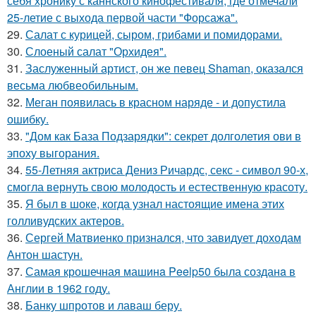
себя хронику с каннского кинофестиваля, где отмечали
25-летие с выхода первой части "Форсажа".
29.
Салат с курицей, сыром, грибами и помидорами.
30.
Слоеный салат "Орхидея".
31.
Заслуженный артист, он же певец Shaman, оказался
весьма любвеобильным.
32.
Меган появилась в красном наряде - и допустила
ошибку.
33.
"Дом как База Подзарядки": секрет долголетия ови в
эпоху выгорания.
34.
55-Летняя актриса Дениз Ричардс, секс - символ 90-х,
смогла вернуть свою молодость и естественную красоту.
35.
Я был в шоке, когда узнал настоящие имена этих
голливудских актеров.
36.
Сергей Матвиенко признался, что завидует доходам
Антон шастун.
37.
Самая крошечная машинa Peelp50 была созданa в
Англии в 1962 году.
38.
Банку шпротов и лаваш беру.