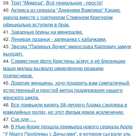
39.
Торт "Мимоза". Всё гениальное - просто!
40.
Актриса из сериала "Дневники Вампира" Кэндис
аккола вместе с партнером Стивеном Крюгером
официально вступили в брак.
41.
Заварные блины на минералке.
42.
Ленивая лазанья - запеканка с кабачками.
43.
Звезда "Папиных Дочек" мирослава Карпович замуж
выходит.
44.
Совместное фото Кристины асмус и её близняшки
маши милаш вызвало оживлённую реакцию
подписчиков.
45.
Дорогие женщины, хочу подарить вам симпатичный,
естественный и простой метод поддержания нашего
женского цикла.
46.
Все привыкли видеть 58-летнего Адама сэндлера в
комедийных ролях, но этот фильм яркое исключение.
47.
Сок для ….
48.
В Нью-йорке прошла премьера нового сериала Apple
"У Марго Проблемы с Деньгами", в котором сыграли эль