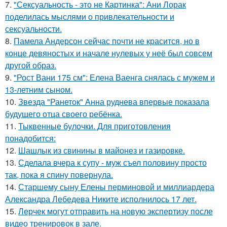
7.
"Сексуальность - это не Картинка": Ани Лорак
поделилась мыслями о привлекательности и
сексуальности.
8.
Памела Андерсон сейчас почти не красится, но в
конце девяностых и начале нулевых у неё был совсем
другой образ.
9.
"Рост Вани 175 см": Елена Ваенга снялась с мужем и
13-летним сыном.
10.
Звезда "Ранеток" Анна руднева впервые показала
будущего отца своего ребёнка.
11.
Тыквенные булочки. Для приготовления
понадобится:
12.
Шашлык из свинины в майонез и газировке.
13.
Сделала вчера к супу - муж съел половину просто
так, пока я спину повернула.
14.
Старшему сыну Елены перминовой и миллиардера
Александра Лебедева Никите исполнилось 17 лет.
15.
Лерчек могут отправить на новую экспертизу после
видео тренировок в зале.