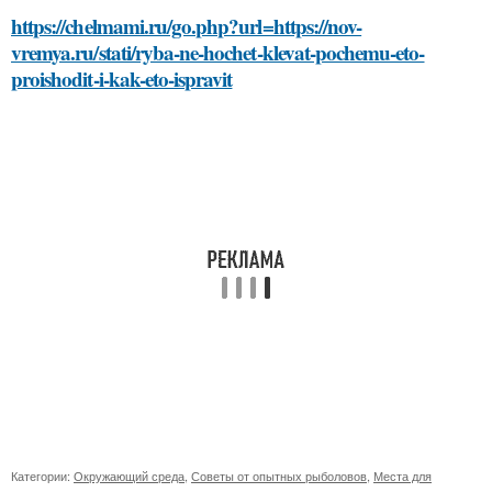
https://chelmami.ru/go.php?url=https://nov-
vremya.ru/stati/ryba-ne-hochet-klevat-pochemu-eto-
proishodit-i-kak-eto-ispravit
Категории:
Окружающий среда
,
Советы от опытных рыболовов
,
Места для