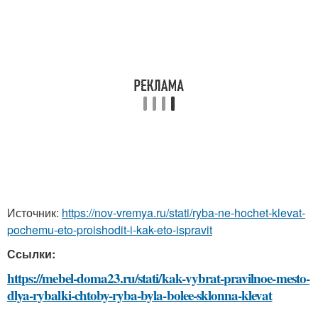
Источник:
https://nov-vremya.ru/stati/ryba-ne-hochet-klevat-
pochemu-eto-proishodit-i-kak-eto-ispravit
Ссылки:
https://mebel-doma23.ru/stati/kak-vybrat-pravilnoe-mesto-
dlya-rybalki-chtoby-ryba-byla-bolee-sklonna-klevat