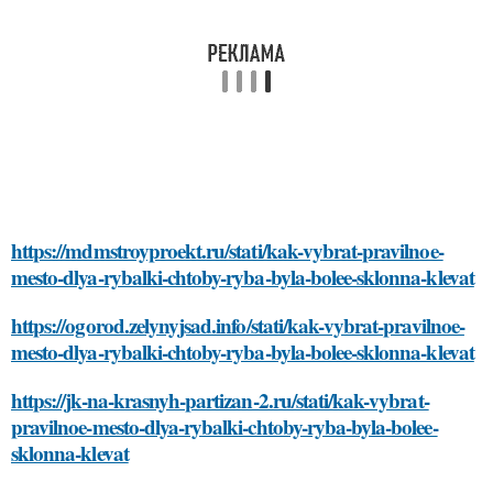
https://mdmstroyproekt.ru/stati/kak-vybrat-pravilnoe-
mesto-dlya-rybalki-chtoby-ryba-byla-bolee-sklonna-klevat
https://ogorod.zelynyjsad.info/stati/kak-vybrat-pravilnoe-
mesto-dlya-rybalki-chtoby-ryba-byla-bolee-sklonna-klevat
https://jk-na-krasnyh-partizan-2.ru/stati/kak-vybrat-
pravilnoe-mesto-dlya-rybalki-chtoby-ryba-byla-bolee-
sklonna-klevat