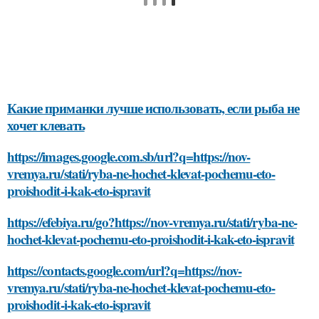
Какие приманки лучше использовать, если рыба не
хочет клевать
https://images.google.com.sb/url?q=https://nov-
vremya.ru/stati/ryba-ne-hochet-klevat-pochemu-eto-
proishodit-i-kak-eto-ispravit
https://efebiya.ru/go?https://nov-vremya.ru/stati/ryba-ne-
hochet-klevat-pochemu-eto-proishodit-i-kak-eto-ispravit
https://contacts.google.com/url?q=https://nov-
vremya.ru/stati/ryba-ne-hochet-klevat-pochemu-eto-
proishodit-i-kak-eto-ispravit