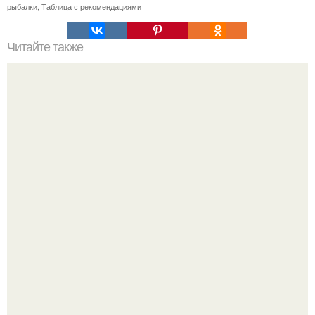
рыбалки
,
Таблица с рекомендациями
Читайте также
Выбор идеальной прически с заколками для коротких
волос