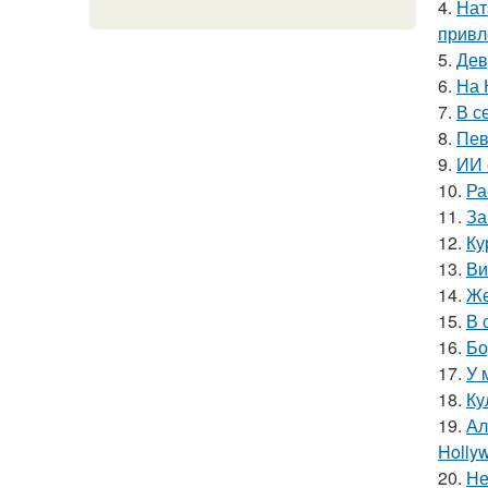
4.
Нат
привл
5.
Дев
6.
На 
7.
В с
8.
Пев
9.
ИИ 
10.
Ра
11.
За
12.
Ку
13.
Ви
14.
Же
15.
В 
16.
Бо
17.
У 
18.
Ку
19.
Ал
Hollyw
20.
Не