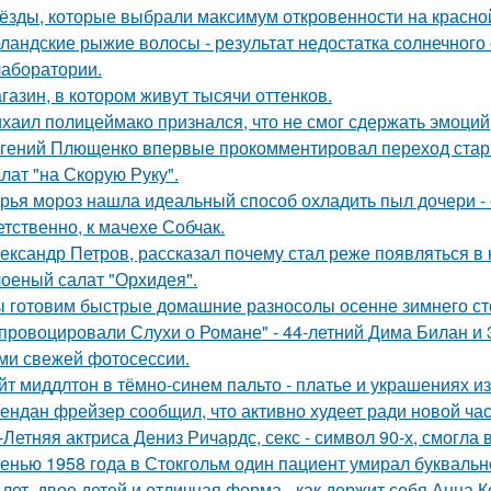
ёзды, которые выбрали максимум откровенности на красно
ландские рыжие волосы - результат недостатка солнечного
 лаборатории.
газин, в котором живут тысячи оттенков.
хаил полицеймако признался, что не смог сдержать эмоци
гений Плющенко впервые прокомментировал переход стар
лат "на Скорую Руку".
рья мороз нашла идеальный способ охладить пыл дочери - 
етственно, к мачехе Собчак.
ександр Петров, рассказал почему стал реже появляться в к
оеный салат "Орхидея".
 готовим быстрые домашние разносолы осенне зимнего ст
провоцировали Слухи о Романе" - 44-летний Дима Билан и 
ми свежей фотосессии.
йт миддлтон в тёмно-синем пальто - платье и украшениях и
ендан фрейзер сообщил, что активно худеет ради новой час
-Летняя актриса Дениз Ричардс, секс - символ 90-х, смогла
енью 1958 года в Стокгольм один пациент умирал буквальн
 лет, двое детей и отличная форма - как держит себя Анна К