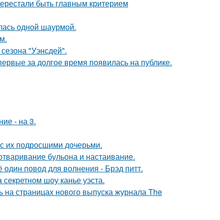
перестали быть главным критерием
лась одной шаурмой.
м.
сезона "Уэнсдей".
впервые за долгое время появилась на публике.
ие - на 3.
 с их подросшими дочерьми.
 отваривание бульона и настаивание.
один повод для волнения - Брэд питт.
 секретном шоу канье уэста.
ь на страницах нового выпуска журнала The