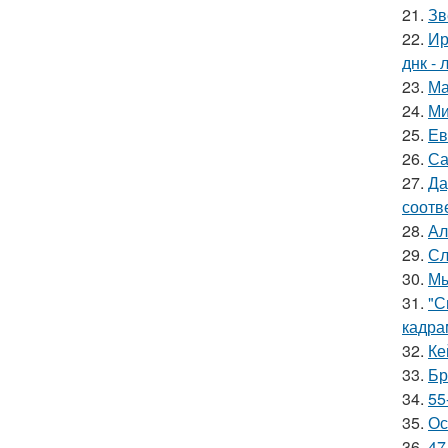
21.
Зв
22.
Ир
днк -
23.
Ма
24.
Ми
25.
Ев
26.
Са
27.
Да
соотв
28.
Ал
29.
Сл
30.
Мы
31.
"С
кадра
32.
Ке
33.
Бр
34.
55
35.
Ос
36.
47