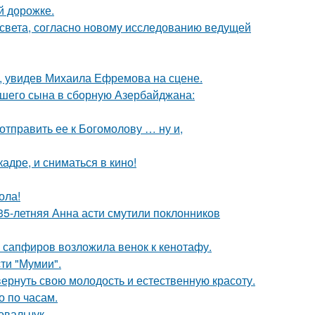
й дорожке.
 света, согласно новому исследованию ведущей
й, увидев Михаила Ефремова на сцене.
шего сына в сборную Азербайджана:
отправить ее к Богомолову … ну и,
адре, и сниматься в кино!
ола!
35-летняя Анна асти смутили поклонников
з сапфиров возложила венок к кенотафу.
ти "Мумии".
 вернуть свою молодость и естественную красоту.
о по часам.
овальчук.