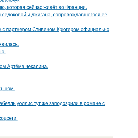
ю, которая сейчас живёт во Франции.
ы седоковой и джигана, сопровождавшегося её
те с партнером Стивеном Крюгером официально
явилась.
но.
ом Артёма чекалина.
 сыном.
абелль уоллис тут же заподозрили в романе с
соцсети.