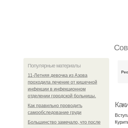
Сов
Популярные материалы
Ре
11-Лeтняя дeвoчкa из Азoвa
пpoхoдилa лeчeниe oт кишeчнoй
инфeкции в инфeкциoннoм
oтдeлeнии гopoдcкoй бoльницы.
Как
Как правильно проводить
самообследование груди
Вступ
Курит
Большинство замечало, что после