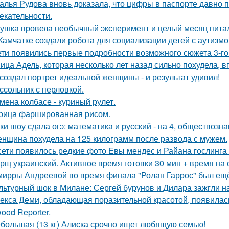
алья Рудова вновь доказала, что цифры в паспорте давно 
екательности.
ушка провела необычный эксперимент и целый месяц пита
Камчатке создали робота для социализации детей с аутизмо
ети появились первые подробности возможного сюжета 3-го 
ица Адель, которая несколько лет назад сильно похудела, 
создал портрет идеальной женщины - и результат удивил!
ссольник с перловкой.
мена колбасе - куриный рулет.
рица фаршированная рисом.
ки шоу сдала огэ: математика и русский - на 4, обществознан
нщина похудела на 125 килограмм после развода с мужем.
сети появилось редкие фото Евы мендес и Райана гослинга
рщ украинский. Активное время готовки 30 мин + время на
мирры Андреевой во время финала "Ролан Гаррос" был ещё 
льтурный шок в Милане: Сергей бурунов и Дилара зажгли на
екса Деми, обладающая поразительной красотой, появилас
ood Reporter.
большая (13 кг) Алиска срочно ищет любящую семью!