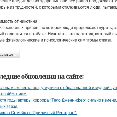
урение вредит для их здоровья, они все равно продолжают 
орые из трудностей, с которыми сталкиваются люди, пытающ
имость от никотина
из основных причин, по которой люди продолжают курить, за
ый содержится в табаке. Никотин – это наркотик, который 
ые физиологические и психологические симптомы отказа.
ь дальше →
ледние обновления на сайте:
словам эксперта воз, у мужчин с образованной и мудрой су
 на 46% ниже.
стя годы актеры хоррора "Тело Дженнифер" сильно изменил
ых звезд.
ишла Семейка в Приличный Ресторан".