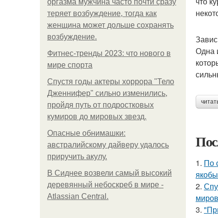
что к
оргазма мужчина часто почти сразу
некот
теряет возбуждение, тогда как
женщина может дольше сохранять
возбуждение.
Завис
Одна 
Фитнес-тренды 2023: что нового в
котор
мире спорта
сильн
Спустя годы актеры хоррора "Тело
Дженнифер" сильно изменились,
читат
пройдя путь от подростковых
кумиров до мировых звезд.
Опасные обнимашки:
Пос
австралийскому дайверу удалось
приручить акулу.
1.
По 
В Сиднее возвели самый высокий
якобы
деревянный небоскреб в мире -
2.
Спу
Atlassian Central.
миров
3.
"Пр