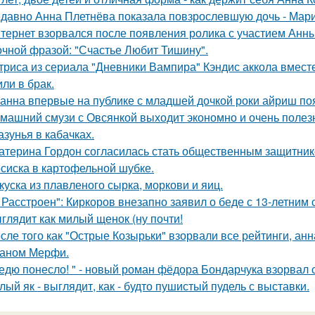
давно Анна Плетнёва показала повзрослевшую дочь - Мари
тернет взорвался после появления ролика с участием Анн
очной фразой: "Счастье Любит Тишину".
триса из сериала "Дневники Вампира" Кэндис аккола вмес
или в брак.
анна впервые на публике с младшей дочкой роки айриш по
машний смузи с Овсянкой выходит экономно и очень полез
азунья в кабачках.
атерина Гордон согласилась стать общественным защитник
сиска в картофельной шубке.
куска из плавленого сырка, моркови и яиц.
 Расстроен": Киркоров внезапно заявил о беде с 13-летним
глядит как милый щенок (ну почти!
сле того как "Острые Козырьки" взорвали все рейтинги, анн
аном Мерфи.
едю понесло! " - новый роман фёдора Бондарчука взорвал 
лый як - выглядит, как - будто пушистый пудель с выставки.