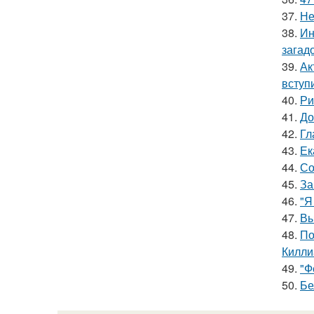
37.
Не
38.
Ин
загад
39.
Ак
вступ
40.
Ри
41.
До
42.
Гл
43.
Ек
44.
Со
45.
За
46.
"Я
47.
Вы
48.
По
Килли
49.
"Ф
50.
Бе