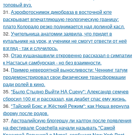
топовый вуз.
31.
Аэрофотоснимок дикобpaза в восточной юте
раскрывает впечатляющую геологическую границу:
плато Колорадо резко поднимается над долиной касл.
32.
Учительница анатомии заявила, что придет в
купальнике на урок, и ученики не смогут отвести от неё
взгляд - так и случилось.
33.
Отар кушанашвили откровенно рассказал о симпатии
к Настасья самбурская - но без взаимности.
34.
Пример невероятной выносливости: Ченнинг татум
продемонстрировал свои физические трансформации
ради ролей в кино.
35.
"Было Стыдно Выйти НА Сцену": Александр семчев
сбросил 100 кг и рассказал, как диабет спас ему жизнь.
36.
"Тайский Бокс и Жёсткий Режим": как Нюша вернула
форму после родов.
37.
Австралийскую блогершу ли халтон после появления
на фестивале Coachella начали называть "Самой
Красивой Девушкой в Мире", сообщает New York Post.