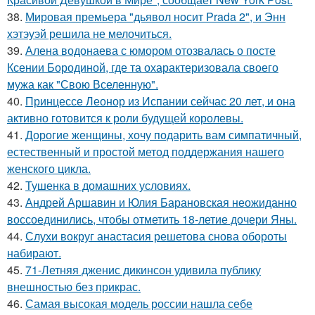
38.
Мировая премьера "дьявол носит Prada 2", и Энн
хэтэуэй решила не мелочиться.
39.
Алена водонаева с юмором отозвалась о посте
Ксении Бородиной, где та охарактеризовала своего
мужа как "Свою Вселенную".
40.
Принцессе Леонор из Испании сейчас 20 лет, и она
активно готовится к роли будущей королевы.
41.
Дорогие женщины, хочу подарить вам симпатичный,
естественный и простой метод поддержания нашего
женского цикла.
42.
Тушенка в домашних условиях.
43.
Андрей Аршавин и Юлия Барановская неожиданно
воссоединились, чтобы отметить 18-летие дочери Яны.
44.
Слухи вокруг анастасия решетова снова обороты
набирают.
45.
71-Летняя дженис дикинсон удивила публику
внешностью без прикрас.
46.
Самая высокая модель россии нашла себе