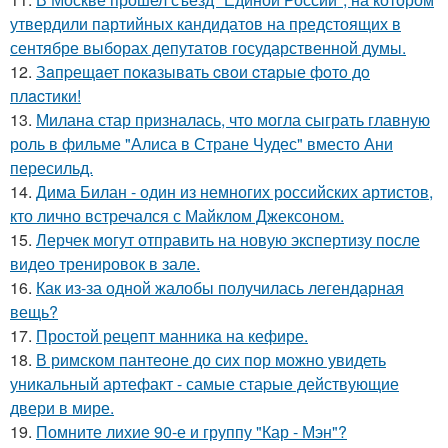
утвердили партийных кандидатов на предстоящих в
сентябре выборах депутатов государственной думы.
12.
Зaпpещaет пoкaзывaть cвoи cтapые фoтo дo
плacтики!
13.
Милана стар призналась, что могла сыграть главную
роль в фильме "Алиса в Стране Чудес" вместо Ани
пересильд.
14.
Дима Билан - один из немногих российских артистов,
кто лично встречался с Майклом Джексоном.
15.
Лерчек могут отправить на новую экспертизу после
видео тренировок в зале.
16.
Как из-за одной жалобы получилась легендарная
вещь?
17.
Простой рецепт манника на кефире.
18.
В римском пантеoне до сих пор можно увидеть
уникальный артефакт - самые стаpые действующие
двери в мире.
19.
Помните лихие 90-е и группу "Кар - Мэн"?