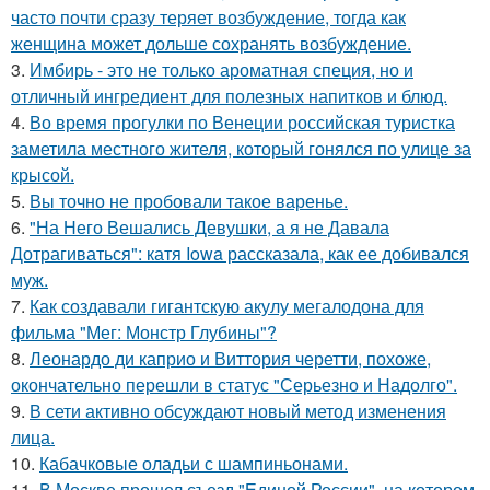
часто почти сразу теряет возбуждение, тогда как
женщина может дольше сохранять возбуждение.
3.
Имбирь - это не только ароматная специя, но и
отличный ингредиент для полезных напитков и блюд.
4.
Во время прогулки по Венеции российская туристка
заметила местного жителя, который гонялся по улице за
крысой.
5.
Вы точно не пробовали такое варенье.
6.
"На Него Вешались Девушки, а я не Давала
Дотрагиваться": катя Iowa рассказала, как ее добивался
муж.
7.
Как создавали гигантскую акулу мегалодона для
фильма "Мег: Монстр Глубины"?
8.
Леонардо ди каприо и Виттория черетти, похоже,
окончательно перешли в статус "Серьезно и Надолго".
9.
В сети активно обсуждают новый метод изменения
лица.
10.
Кабачковые оладьи с шампиньонами.
11.
В Москве прошел съезд "Единой России", на котором