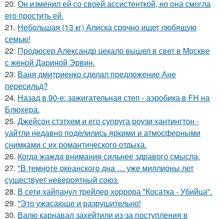
20.
Он изменил ей со своей ассистенткой, но она смогла
его простить ей.
21.
Небольшая (13 кг) Алиска срочно ищет любящую
семью!
22.
Продюсер Александр цекало вышел в свет в Москве
с женой Дариной Эрвин.
23.
Ваня дмитриенко сделал предложение Ане
пересильд?
24.
Назад в 90-е: зажигательная степ - аэробика в FH на
Блюхера.
25.
Джейсон стэтхем и его супруга роузи хантингтон -
уайтли недавно поделились яркими и атмосферными
снимками с их романтического отдыха.
26.
Когда жажда внимания сильнее здравого смысла.
27.
"В темноте океанского дна … уже миллионы лет
существует невероятный союз.
28.
В сети хайпанул трейлер хоррора "Косатка - Убийца".
29.
"Это ужасающе и разрушительно!
30.
Валю карнавал захейтили из-за поступления в