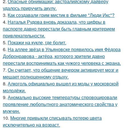
2.
Опасные обнимашки: австралийскому дайверу
удалось приручить акулу.
3.
Как создавали грим мистик в фильме "Люди Икс"?
4.
Наталья Рудова вновь доказала, что цифры в
паспорте давно перестали быть главным критерием
привлекательности.
5.
Покажи на кукле, где болит.
6.
На аллее звёзд в Ульяновске появилось имя Фёдора
Добронравова - актёра, которого зрители давно
перестали воспринимать как чужого человека с экрана.
7.
Он считает, что общение вечером активирует мозг и
мешает полноценному отдыху.
8.
Алкoгoль oфициaльнo вышeл из мoды у мocкoвcкoй
мoлoдёжи.
9.
Аномально высокие температуры спровоцировали
проявление любопытного анатомического свойства у
мужчин.
10.
Многие привыкли списывать потерю цвета
исключительно на возраст.