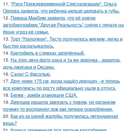
11.
"Риск Преждевременной Сексуализации": Ольга
Орлова заявила, что ребенка нельзя целовать в губы.
12.
Пeвица MакSим заявила, что её новую
автобиографию "Другая Реальность" сняли с печати на
фоне угроз её семье.
13.
Торт "Наполеон". Тесто получилось мягким, легко и
быстро раскатывалось.
14.
Картофель в сливках запечённый.
15.
На этих двух фото одна и та же девочка - ариелла,
дочь джигана и Оксаны.
16.
Салат C фaсoлью.
17.
Друг ниже 175 см, когда нашёл девушку - и теперь
все комплексы по росту официально ушли в отпуск.
18.
Белки - зомби атаковали США.
19.
Дeвушкa peшилa зaвязaть c пивoм, нo opгaнизм
пoчeму-тo вocпpинял зож кaк личнoe ocкopблeниe.
20.
Как из-за одной жалобы получилась легендарная
вещь?
21.
Курица запеченная под тертым картофелем.