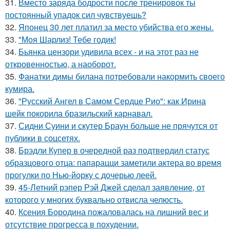
31.
Вместо заряда бодрости после тренировок ты
постоянный упадок сил чувствуешь?
32.
Японец 30 лет платил за место убийства его жены.
33.
"Моя Шарлиз! Тебе годик!
34.
Бьянка цензори удивила всех - и на этот раз не
откровенностью, а наоборот.
35.
Фанатки димы билана потребовали накормить своего
кумира.
36.
"Русский Ангел в Самом Сердце Рио": как Ирина
шейк покорила бразильский карнавал.
37.
Сидни Суини и скутер Браун больше не прячутся от
публики в соцсетях.
38.
Брэдли Купер в очередной раз подтвердил статус
образцового отца: папарацци заметили актера во время
прогулки по Нью-йорку с дочерью леей.
39.
45-Летний рэпер Рэй Джей сделал заявление, от
которого у многих буквально отвисла челюсть.
40.
Ксения Бородина пожаловалась на лишний вес и
отсутствие прогресса в похудении.