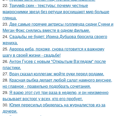
22.
Триумф скин - текстуры: почему честные
макроснимки звезд без ретуши восхищают мир больше
глянца.
23.
Две самые горячие актрисы голливуда сидни Суини и
Меган Фокс снялись вместе в одном фильме.
24.
Свадьбы не будет: Ирина Дубцова бросила своего
жениха.
25.
Аврора киба, похоже, снова готовится к важному
шагу в своей жизни - свадьбе!
26.
Антон Гусев с новым "Открытым Взглядом" после
пластики.
27.
Врач сказал коллегам: мойте руки перед родами.
28.
Красная рыбка делает любой салат намного вкуснее,
но главное - правильно подобрать сочетания.
29.
Я варю этот суп три раза в неделю, и он неизменно
вызывает восторг у всех, кто его пробует.
30.
Юлия пересильд обиделась на журналистов из-за
дочери.