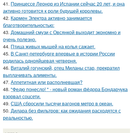
41.
Принцессе Леонор из Испании сейчас 20 лет, и она
активно готовится к роли будущей королевы.
42.
Кармен Электра активно занимается
благотворительностью:
43.
Домашний смузи с Овсянкой выходит экономно и
очень полезно.
44.
Птица живых мышей на колья сажает.
45.
В Санкт-петербурге впервые в истории России
родилась однояйцевая четверня.
46.
Виталий гогунский, отец Миланы стар, прекратил
выплачивать алименты.
47.
Аппетитная или располневшая?
48.
"Федю понесло! " - новый роман фёдора Бондарчука
взорвал соцсети.
49.
США сбросили тысячи вагонов метро в океан.
50.
Дилара без фильтров: как ожидания расходятся с
реальностью.