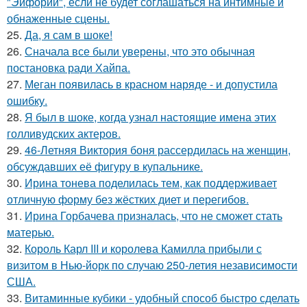
"Эйфории", если не будет соглашаться на интимные и
обнаженные сцены.
25.
Да, я сам в шоке!
26.
Сначала все были уверены, что это обычная
постановка ради Хайпа.
27.
Меган появилась в красном наряде - и допустила
ошибку.
28.
Я был в шоке, когда узнал настоящие имена этих
голливудских актеров.
29.
46-Летняя Виктория боня рассердилась на женщин,
обсуждавших её фигуру в купальнике.
30.
Ирина тонева поделилась тем, как поддерживает
отличную форму без жёстких диет и перегибов.
31.
Ирина Горбачева призналась, что не сможет стать
матерью.
32.
Король Карл III и королева Камилла прибыли с
визитом в Нью-йорк по случаю 250-летия независимости
США.
33.
Витаминные кубики - удобный способ быстро сделать