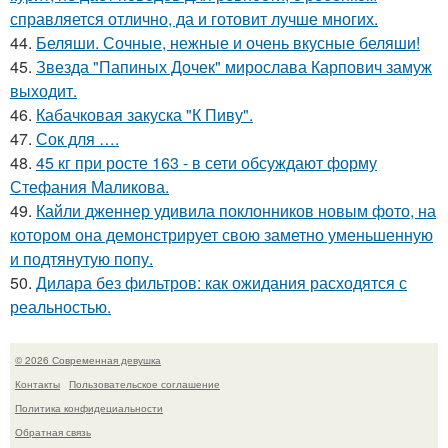
справляется отлично, да и готовит лучше многих.
44.
Беляши. Сочные, нежные и очень вкусные беляши!
45.
Звезда "Папиных Дочек" мирослава Карпович замуж
выходит.
46.
Кабачковая закуска "К Пиву".
47.
Сок для ….
48.
45 кг при росте 163 - в сети обсуждают форму
Стефания Маликова.
49.
Кайли дженнер удивила поклонников новым фото, на
котором она демонстрирует свою заметно уменьшенную
и подтянутую попу.
50.
Дилара без фильтров: как ожидания расходятся с
реальностью.
© 2026 Современная девушка
Контакты
Пользовательское соглашение
Политика конфидециальности
Обратная связь