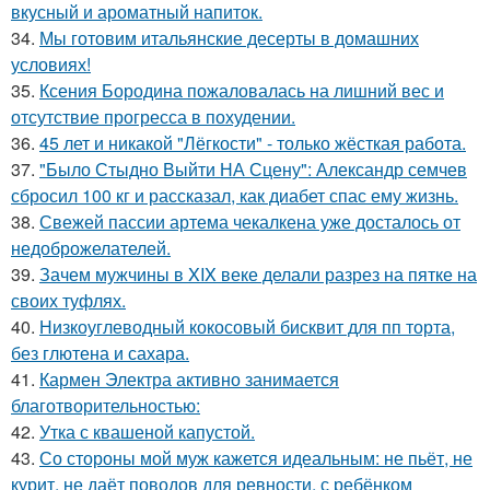
вкусный и ароматный напиток.
34.
Мы готовим итальянские десерты в домашних
условиях!
35.
Ксения Бородина пожаловалась на лишний вес и
отсутствие прогресса в похудении.
36.
45 лет и никакой "Лёгкости" - только жёсткая работа.
37.
"Было Стыдно Выйти НА Сцену": Александр семчев
сбросил 100 кг и рассказал, как диабет спас ему жизнь.
38.
Свежей пассии артема чекалкена уже досталось от
недоброжелателей.
39.
Зачем мужчины в XIX веке делали разрез на пятке на
своих туфлях.
40.
Низкоуглеводный кокосовый бисквит для пп торта,
без глютена и сахара.
41.
Кармен Электра активно занимается
благотворительностью:
42.
Утка с квашеной капустой.
43.
Со стороны мой муж кажется идеальным: не пьёт, не
курит, не даёт поводов для ревности, с ребёнком