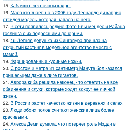
15.
Кабачки в чесночном кляре.
16.
Мало кто знает, но в 2005 году Леонардо ди каприо
отсидел модель, которая напала на него.
17.
В сети появилось редкие фото Евы мендес и Райана
гослинга с их подросшими дочерьми.
18.
15-Летняя девушка из Сингапура пришла на
открытый кастинг в модельное агентство вместе с
мамой.
19.
Фаршированные куриные ножки.
20.
С ростом 2 метра 31 сантиметр Мануте бол казался
пришельцем даже в лиге гигантов.
21.
Аврора киба решила наконец - то ответить на все
обвинения и слухи, которые ходят вокруг ее личной
жизни.
22.
В России растет качество жизни в деревнях и селах.
23.
Люди обоих полов считают женские лица более
красивыми.
24.
Алекса Деми думала, что потеряет роль Мэдди в