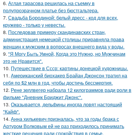
6.
Аглая тарасова решилась на съемку в
полупрозрачном платье без бюстгальтера.
7.
Свадьба Бородиной: белый дресс - код для всех,
кружево - только у невесты.
8.
Последовав примеру скандинавских стран,
администрация немецкой столицы приравняла права
женщин к мужским в вопросах внешнего вида у воды.
9.
"Я Могу Быть Умной, Когда это Нужно, но Мужчинам
это не Нравится".
10.
Путешествие в Ссср: картины донецкой художницы.
11.
Американский биохакер Брайан Джонсон тратил на
себя по $2 млн в год, чтобы достичь бессмертия.
12.
Рене зеллвегер набрала 12 килограммов ради роли в
фильме "Дневник Бриджит Джонс".
13.
Оказывается, дельфины иногда ловят настоящий
"Кайф".
14.
Анна хилькевич призналась, что за годы брака с
Артуром Волковым ей не раз приходилось принимать
жесткие решения ради спокойствия в семье.