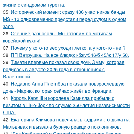
жизни с синдромом туретта.
35.
Исторический момент: сразу 486 участников банды
MS - 13 одновременно предстали перед судом в одном
зале.
36.
Осенние разносолы. Мы готовим по мотивам
корейской кухни!
37.
Почему у кого-то вес уходит легко, а у кого-то - нет?
38.
ПП Ватрушка. На все блюдо: кбжу/546/б 45/ж 17/у 50.
39.
Тимати впервые показал свою дочь Эмму, которая
родилась в августе 2025 года в отношениях с
Валентиной.
40.
Недавно Анна Плетнёва показала повзрослевшую
дочь - Марию, которая сейчас живёт во Франции.
41.
Король Карл III и королева Камилла прибыли с
визитом в Нью-йорк по случаю 250-летия независимости
США.
42.
Екатерина Климова поделилась кадрами с отдыха на
Мальдивах и вызвала бурную реакцию поклонников.
43.
"Без Крайностей и Самообмана": позиция Ксения