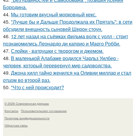
Бородина.
44.
Мы готовим вкусный морковный кекс.
45.
"Лучше бы и Дальше Продолжала их Прятать": в сети
обсудили внешность сыновей Шерон стоун.
46.
12 лет назад на съёмках фильма волк с уолл - стрит
познакомились Леонардо ди каприо и Марго Робби.
47.
Слойки - ватрушки с творогом и джемом.
48.
В маленькой Алабаме родился Чарльз Уилбер -
человек, который перевернул мир садоводства.
49.
Джона хилл тайно женился на Оливии миллар и стал
отцом во второй раз.
50.
"Что с ней происходит?
© 2026 Современная девушка
Контакты
Пользовательское соглашение
Политика конфидециальности
Обратная связь