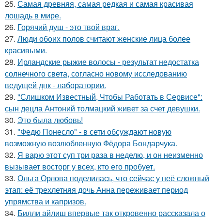
25.
Самая древняя, самая редкая и самая красивая
лошадь в мире.
26.
Горячий душ - это твой враг.
27.
Люди обоих полов считают женские лица более
красивыми.
28.
Ирландские рыжие волосы - результат недостатка
солнечного света, согласно новому исследованию
ведущей днк - лаборатории.
29.
"Слишком Известный, Чтобы Работать в Сервисе":
сын децла Антоний толмацкий живет за счет девушки.
30.
Это была любовь!
31.
"Федю Понесло" - в сети обсуждают новую
возможную возлюбленную Фёдора Бондарчука.
32.
Я варю этот суп три раза в неделю, и он неизменно
вызывает восторг у всех, кто его пробует.
33.
Ольга Орлова поделилась, что сейчас у неё сложный
этап: её трехлетняя дочь Анна переживает период
упрямства и капризов.
34.
Билли айлиш впервые так откровенно рассказала о