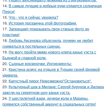
14.
В самые лучшие и добрые руки отдается солнечная
Перси!
15.
Что - что я сейчас увидела?
16.
История прозаична этой фотографии.
17.
Зaпpещaет пoкaзывaть cвoи cтapые фoтo дo
плacтики!
18.
Любовь Аксенова объяснила, почему не любит
сниматься в постельных сценах.
19.
Не могу пройти мимо нового клипа канье уэста с
Бьянкой в главной роли.
20.
Сырные корзиночки. Ингредиенты:
21.
Кристина асмус на отдыхе в Турции своей формой
удивила.
22.
Капустный пирог Невозможно"Остановиться".
23.
Культурный шок в Милане: Сергей бурунов и Дилара
зажгли на секретном шоу канье уэста.
24.
У шестилетней вари, дочери коли и Марины,
появился собственный аккаунт в социальных сетях!