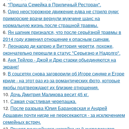
4.
"Пришла Семейка в Приличный Ресторан".
5.
Одно неосторожное движение едва не стоило руки:
приморские врачи вернули мужчине шанс на
нормальную жизнь после страшной травмы.
6.
Ян цапник признался, что после серьёзной травмы в
2014 году изменил отношение к опасным сценам.
7.
Леонардо ди каприо и Виттория черетти, похоже,
окончательно перешли в статус "Серьезно и Надолго".
8.
Аня Тейлор - Джой и Дрю старки объединяются на
экране!
9.
В соцсетях снова заговорили об Игоре синяке и Егоре
криде - на этот раз из-за романтических фото, которые
якобы подтверждают их близкие отношения.
10.
Дочь Дмитрия Маликова весит 45 кг.
11.
Самая счастливая черепашка.
12.
После разрыва Юлия Барановская и Андрей
Аршавин почти нигде не пересекаются - за исключением
семейных встреч.
13.
Рецепт вкуснейшего чизкейка из 3 ингредиентов.