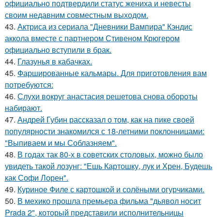
официально подтвердили статус жениха и невесты
своим недавним совместным выходом.
43.
Актриса из сериала "Дневники Вампира" Кэндис
аккола вместе с партнером Стивеном Крюгером
официально вступили в брак.
44.
Глазунья в кабачках.
45.
Фаршированные кальмары. Для приготовления вам
потребуются:
46.
Слухи вокруг анастасия решетова снова обороты
набирают.
47.
Андрей Губин рассказал о том, как на пике своей
популярности знакомился с 18-летними поклонницами:
"Выпиваем и мы Соблазняем".
48.
В годах так 80-х в советских столовых, можно было
увидеть такой лозунг: "Ешь Картошку, лук и Хрен, Будешь
как Софи Лорен".
49.
Куриное Филе с картошкой и солёными огурчиками.
50.
В мехико прошла премьера фильма "дьявол носит
Prada 2", который представили исполнительницы