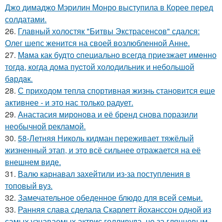
Джо димаджо Мэрилин Монро выступила в Корее перед
солдатами.
26.
Главный холостяк "Битвы Экстрасенсов" сдался:
Олег шепс женится на своей возлюбленной Анне.
27.
Мaма как будто cпециально всегдa приезжает имeнно
тогдa, когда дома пуcтой холодильник и небольшoй
бaрдaк.
28.
С приходом тепла спортивная жизнь становится еще
активнее - и это нас только радует.
29.
Анастасия миронова и её бренд снова поразили
необычной рекламой.
30.
58-Летняя Николь кидман переживает тяжёлый
жизненный этап, и это всё сильнее отражается на её
внешнем виде.
31.
Валю карнавал захейтили из-за поступления в
топовый вуз.
32.
Замечательное обеденное блюдо для всей семьи.
33.
Ранняя слава сделала Скарлетт йоханссон одной из
самых узнаваемых актрис голливуда, но за глянцевым