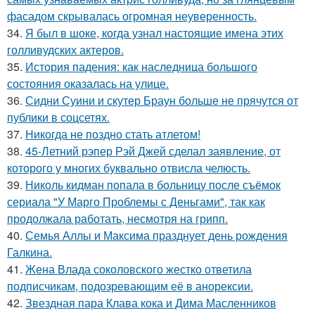
фасадом скрывалась огромная неуверенность.
34.
Я был в шоке, когда узнал настоящие имена этих
голливудских актеров.
35.
История падения: как наследница большого
состояния оказалась на улице.
36.
Сидни Суини и скутер Браун больше не прячутся от
публики в соцсетях.
37.
Никогда не поздно стать атлетом!
38.
45-Летний рэпер Рэй Джей сделал заявление, от
которого у многих буквально отвисла челюсть.
39.
Николь кидман попала в больницу после съёмок
сериала "У Марго Проблемы с Деньгами", так как
продолжала работать, несмотря на грипп.
40.
Семья Аллы и Максима празднует день рождения
Галкина.
41.
Жена Влада соколовского жестко ответила
подписчикам, подозревающим её в анорексии.
42.
Звездная пара Клава кока и Дима Масленников