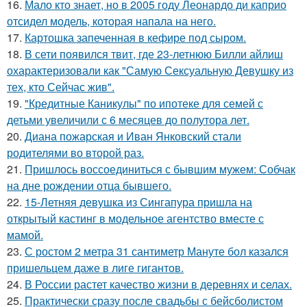
16.
Мало кто знает, но в 2005 году Леонардо ди каприо
отсидел модель, которая напала на него.
17.
Картошка запеченная в кефире под сыром.
18.
В сети появился твит, где 23-летнюю Билли айлиш
охарактеризовали как "Самую Сексуальную Девушку из
тех, кто Сейчас жив".
19.
"Кредитные Каникулы" по ипотеке для семей с
детьми увеличили с 6 месяцев до полутора лет.
20.
Диана пожарская и Иван Янковский стали
родителями во второй раз.
21.
Пришлось воссоединиться с бывшим мужем: Собчак
на дне рождении отца бывшего.
22.
15-Летняя девушка из Сингапура пришла на
открытый кастинг в модельное агентство вместе с
мамой.
23.
С ростом 2 метра 31 сантиметр Мануте бол казался
пришельцем даже в лиге гигантов.
24.
В России растет качество жизни в деревнях и селах.
25.
Практически сразу после свадьбы с бейсболистом