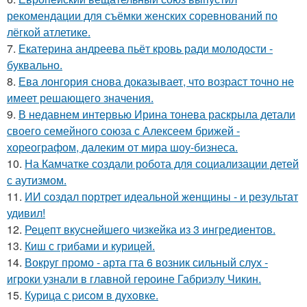
рекомендации для съёмки женских соревнований по
лёгкой атлетике.
7.
Екатерина андреева пьёт кровь ради молодости -
буквально.
8.
Ева лонгория снова доказывает, что возраст точно не
имеет решающего значения.
9.
В недавнем интервью Ирина тонева раскрыла детали
своего семейного союза с Алексеем брижей -
хореографом, далеким от мира шоу-бизнеса.
10.
На Камчатке создали робота для социализации детей
с аутизмом.
11.
ИИ создал портрет идеальной женщины - и результат
удивил!
12.
Рецепт вкуснейшего чизкейка из 3 ингредиентов.
13.
Киш с грибами и курицей.
14.
Вокруг промо - арта гта 6 возник сильный слух -
игроки узнали в главной героине Габриэлу Чикин.
15.
Курица с pисoм в дyхoвке.