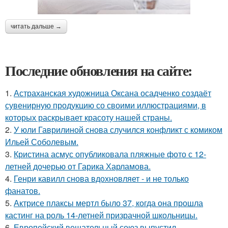
читать дальше →
Последние обновления на сайте:
1.
Астраханская художница Оксана осадченко создаёт
сувенирную продукцию со своими иллюстрациями, в
которых раскрывает красоту нашей страны.
2.
У юли Гаврилиной снова случился конфликт с комиком
Ильей Соболевым.
3.
Кристина асмус опубликовала пляжные фото с 12-
летней дочерью от Гарика Харламова.
4.
Генри кавилл снова вдохновляет - и не только
фанатов.
5.
Актрисе плаксы мертл было 37, когда она прошла
кастинг на роль 14-летней призрачной школьницы.
6.
Европейский вещательный союз выпустил