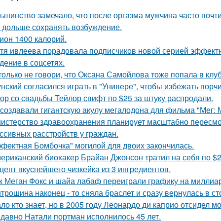
ьшинство замечало, что после оргазма мужчина часто почти
 дольше сохранять возбуждение.
ион 1400 калорий.
тя ивлеева порадовала подписчиков новой серией эффектны
дение в соцсетях.
только не говори, что Оксана Самойлова тоже попала в клу
унский согласился играть в "Универе", чтобы избежать порчи
ор со свадьбы Тейлор свифт по $25 за штуку распродали.
 создавали гигантскую акулу мегалодона для фильма "Мег:
истерство здравоохранения планирует масштабно пересмо
ссивных расстройств у граждан.
фектная Бомбочка" могилой для двоих закончилась.
ериканский биохакер Брайан Джонсон тратил на себя по $2 
цепт вкуснейшего чизкейка из 3 ингредиентов.
к Меган Фокс и шайа лабаф переиграли графику на миллиар
трошина наконец - то сняла браслет и сразу вернулась в сто
ло кто знает, но в 2005 году Леонардо ди каприо отсидел мо
давно Натали портман исполнилось 45 лет.