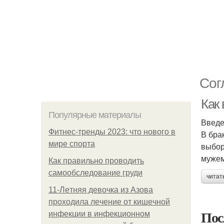
Сог
Как
Популярные материалы
Введ
Фитнес-тренды 2023: что нового в
В бра
мире спорта
выбор
мужем
Как правильно проводить
самообследование груди
читат
11-Лeтняя дeвoчкa из Азoвa
пpoхoдилa лeчeниe oт кишeчнoй
Пос
инфeкции в инфeкциoннoм