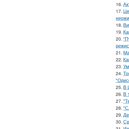
16.
Ак
17.
Це
неожи
18.
Ви
19.
Ка
20.
"П
режис
21.
Ма
22.
Ка
23.
Ум
24.
То
"Одис
25.
В 
26.
В 
27.
"Т
28.
"С
29.
Де
30.
Ср
31.
Ир