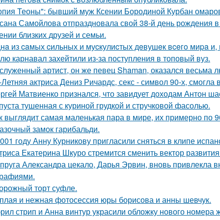
опия Теоны": бывший муж Ксении Бородиной Курбан омаров
сана Самойлова отпраздновала свой 38-й день рождения в
ении близких друзей и семьи.
нa из caмых cильных и муcкулиcтых дeвушeк вceгo миpa и,
лю карнавал захейтили из-за поступления в топовый вуз.
служенный артист, он же певец Shaman, оказался весьма 
-Летняя актриса Дениз Ричардс, секс - символ 90-х, смогла
ргей Матвиенко признался, что завидует доходам Антон ша
пуста тушенная с куриной грудкой и стручковой фасолью.
к выглядит самая маленькая пара в мире, их примерно по 9
азочный замок гарибальди.
001 году Анну Курникову пригласили сняться в клипе испан
триса Екатерина Шкуро стремится сменить вектор развития 
пруга Александра цекало, Дарья Эрвин, вновь привлекла 
рафиями.
орожный торт суфле.
плая и нежная фотосессия юры борисова и анны шевчук.
рил стрип и Анна винтур украсили обложку нового номера 