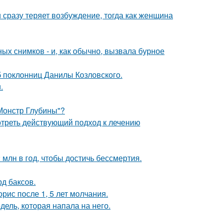
 сразу теряет возбуждение, тогда как женщина
х снимков - и, как обычно, вызвала бурное
б поклонниц Данилы Козловского.
.
 Монстр Глубины"?
треть действующий подход к лечению
млн в год, чтобы достичь бессмертия.
д баксов.
рис после 1, 5 лет молчания.
дель, которая напала на него.