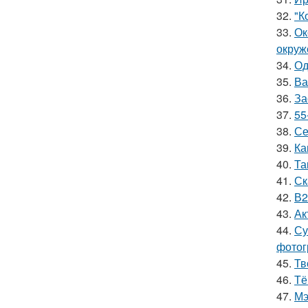
32.
"К
33.
Ок
окруж
34.
Од
35.
Ва
36.
За
37.
55
38.
Се
39.
Ка
40.
Та
41.
Ск
42.
В2
43.
Ак
44.
Су
фотог
45.
Тв
46.
Тё
47.
Мэ