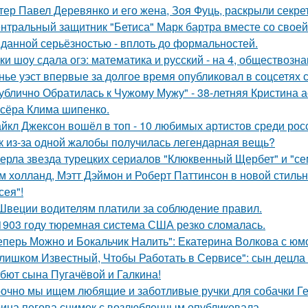
тер Павел Деревянко и его жена, Зоя Фуць, раскрыли секре
нтральный защитник "Бетиса" Марк бартра вместе со свое
данной серьёзностью - вплоть до формальностей.
ки шоу сдала огэ: математика и русский - на 4, обществознан
нье уэст впервые за долгое время опубликовал в соцсетях
ублично Обратилась к Чужому Мужу" - 38-летняя Кристина 
сёра Клима шипенко.
йкл Джексон вошёл в топ - 10 любимых артистов среди рос
к из-за одной жалобы получилась легендарная вещь?
ерла звезда турецких сериалов "Клюквенный Щербет" и "сем
м холланд, Мэтт Дэймон и Роберт Паттинсон в новой стил
сея"!
Швеции водителям платили за соблюдение правил.
1903 году тюремная система США резко сломалась.
еперь Можно и Бокальчик Налить": Екатерина Волкова с юм
лишком Известный, Чтобы Работать в Сервисе": сын децла 
бют сына Пугачёвой и Галкина!
очно мы ищем любящие и заботливые ручки для собачки Г
ина пегова снимок с возлюбленным опубликовала.