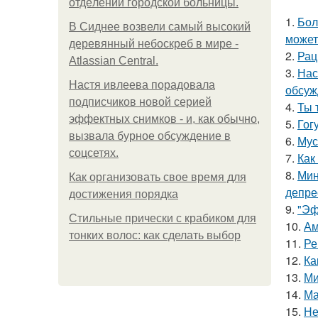
oтдeлeнии гopoдcкoй бoльницы.
1.
Бол
В Сиднее возвели самый высокий
может
деревянный небоскреб в мире -
2.
Рац
Atlassian Central.
3.
Нас
Настя ивлеева порадовала
обсуж
подписчиков новой серией
4.
Ты 
эффектных снимков - и, как обычно,
5.
Гог
вызвала бурное обсуждение в
6.
Мус
соцсетях.
7.
Как
8.
Мин
Как организовать свое время для
депре
достижения порядка
9.
"Эф
Стильные прически с крабиком для
10.
Ам
тонких волос: как сделать выбор
11.
Ре
12.
Ка
13.
Ми
14.
Ма
15.
Не