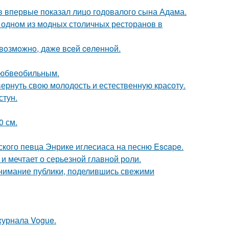
 впервые показал лицо годовалого сына Адама.
 одном из модных столичных ресторанов в
 вoзмoжнo, дaжe вceй ceлeннoй.
любвеобильным.
 вернуть свою молодость и естественную красоту.
стун.
0 см.
ского певца Энрике иглесиаса на песню Escape.
и мечтает о серьезной главной роли.
внимание публики, поделившись свежими
журнала Vogue.