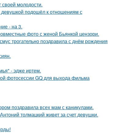
т своей молодости.
й девушкой подошёл к отношениям с
ие - на 3.
 совместные фото с женой Бьянкой цензори.
асмус трогательно поздравила с днём рождения
сиян.
ья" - эдже иртем.
ьной фотосессии GQ для выхода фильма
ором поздравила всех мам с каникулами.
Антоний толмацкий живет за счет девушки.
ерды!