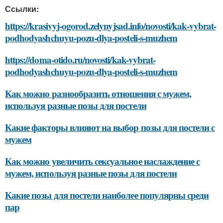
Ссылки:
https://krasivyj-ogorod.zelynyjsad.info/novosti/kak-vybrat-
podhodyashchuyu-pozu-dlya-posteli-s-muzhem
https://doma-otido.ru/novosti/kak-vybrat-
podhodyashchuyu-pozu-dlya-posteli-s-muzhem
Как можно разнообразить отношения с мужем,
используя разные позы для постели
Какие факторы влияют на выбор позы для постели с
мужем
Как можно увеличить сексуальное наслаждение с
мужем, используя разные позы для постели
Какие позы для постели наиболее популярны среди
пар