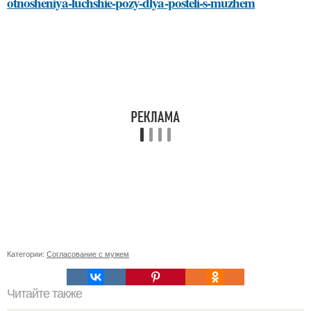
otnosheniya-luchshie-pozy-dlya-posteli-s-muzhem
Категории:
Согласование с мужем
Читайте также