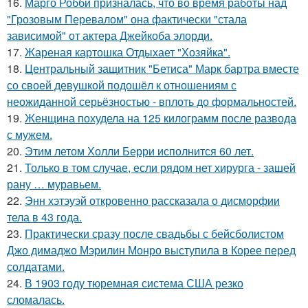
16.
Марго Робби призналась, что во время работы над
"Грозовым Перевалом" она фактически "стала
зависимой" от актера Джейкоба элорди.
17.
Жареная картошка Отдыхает "Хозяйка".
18.
Центральный защитник "Бетиса" Марк бартра вместе
со своей девушкой подошёл к отношениям с
неожиданной серьёзностью - вплоть до формальностей.
19.
Женщина похудела на 125 килограмм после развода
с мужем.
20.
Этим летом Холли Берри исполнится 60 лет.
21.
Только в том случае, если рядом нет хирурга - зашей
рану … муравьем.
22.
Энн хэтэуэй откровенно рассказала о дисморфии
тела в 43 года.
23.
Практически сразу после свадьбы с бейсболистом
Джо димаджо Мэрилин Монро выступила в Корее перед
солдатами.
24.
В 1903 году тюремная система США резко
сломалась.