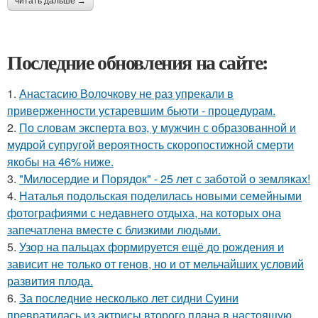
читать дальше →
Последние обновления на сайте:
1.
Анастасию Волочкову не раз упрекали в
приверженности устаревшим бьюти - процедурам.
2.
По словам эксперта воз, у мужчин с образованной и
мудрой супругой вероятность скоропостижной смерти
якобы на 46% ниже.
3.
"Милосердие и Порядок" - 25 лет с заботой о земляках!
4.
Наталья подольская поделилась новыми семейными
фотографиями с недавнего отдыха, на которых она
запечатлена вместе с близкими людьми.
5.
Узор на пальцах формируется ещё до рождения и
зависит не только от генов, но и от мельчайших условий
развития плода.
6.
За последние несколько лет сидни Суини
превратилась из актрисы второго плана в настоящую