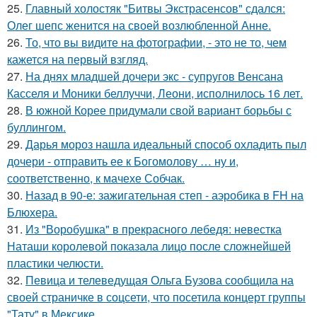
25.
Главный холостяк "Битвы Экстрасенсов" сдался:
Олег шепс женится на своей возлюбленной Анне.
26.
То, что вы видите на фотографии, - это не то, чем
кажется на первый взгляд.
27.
На днях младшей дочери экс - супругов Венсана
Касселя и Моники беллуччи, Леони, исполнилось 16 лет.
28.
В южной Корее придумали свой вариант борьбы с
буллингом.
29.
Дарья мороз нашла идеальный способ охладить пыл
дочери - отправить ее к Богомолову … ну и,
соответственно, к мачехе Собчак.
30.
Назад в 90-е: зажигательная степ - аэробика в FH на
Блюхера.
31.
Из "Воробушка" в прекрасного лебедя: невестка
Наташи королевой показала лицо после сложнейшей
пластики челюсти.
32.
Певица и телеведущая Ольга Бузова сообщила на
своей страничке в соцсети, что посетила концерт группы
"Тату" в Мексике.