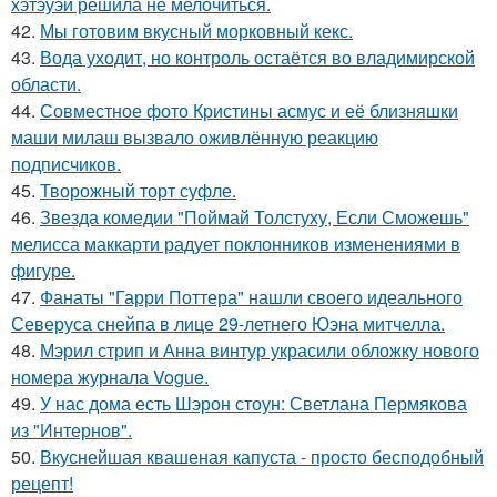
хэтэуэй решила не мелочиться.
42.
Мы готовим вкусный морковный кекс.
43.
Вода уходит, но контроль остаётся во владимирской
области.
44.
Совместное фото Кристины асмус и её близняшки
маши милаш вызвало оживлённую реакцию
подписчиков.
45.
Творожный торт суфле.
46.
Звезда комедии "Поймай Толстуху, Если Сможешь"
мелисса маккарти радует поклонников изменениями в
фигуре.
47.
Фанаты "Гарри Поттера" нашли своего идеального
Северуса снейпа в лице 29-летнего Юэна митчелла.
48.
Мэрил стрип и Анна винтур украсили обложку нового
номера журнала Vogue.
49.
У нас дома есть Шэрон стоун: Светлана Пермякова
из "Интернов".
50.
Вкуснейшая квашеная капуста - просто бесподобный
рецепт!