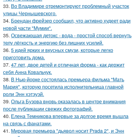
33.
Во Владимире отремонтируют проблемный участок
улицы Чернышевского.
34.
Брендан фрейзер сообщил, что активно худеет ради
новой части "Мумии".
35.
Освежающая детокс - вода - простой способ вернуть
телу лёгкость и энергию без лишних усилий.
36.
5 идей ярких и вкусных смузи, которые легко
приготовить дома.
37.
47 лет, двое детей и отличная форма - как держит
себя Анна Ковальчук.
38.
В Нью-йорке состоялась премьера фильма "Мать
Мария", которую посетила исполнительница главной
роли Энн хэтэуэй.
39.
Ольга Бузова вновь оказалась в центре внимания
после публикации свежих фотографий.
40.
Елена Темникова впервые за долгое время вышла
на связь с фанатами.
41.
Мировая премьера "дьявол носит Prada 2", и Энн