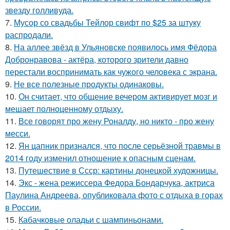
звезду голливуда.
7.
Мусор со свадьбы Тейлор свифт по $25 за штуку
распродали.
8.
На аллее звёзд в Ульяновске появилось имя Фёдора
Добронравова - актёра, которого зрители давно
перестали воспринимать как чужого человека с экрана.
9.
Не все полезные продукты одинаковы.
10.
Он считает, что общение вечером активирует мозг и
мешает полноценному отдыху.
11.
Все говорят про жену Роналду, но никто - про жену
месси.
12.
Ян цапник признался, что после серьёзной травмы в
2014 году изменил отношение к опасным сценам.
13.
Путешествие в Ссср: картины донецкой художницы.
14.
Экс - жена режиссера Федора Бондарчука, актриса
Паулина Андреева, опубликовала фото с отдыха в горах
в России.
15.
Кабачковые оладьи с шампиньонами.