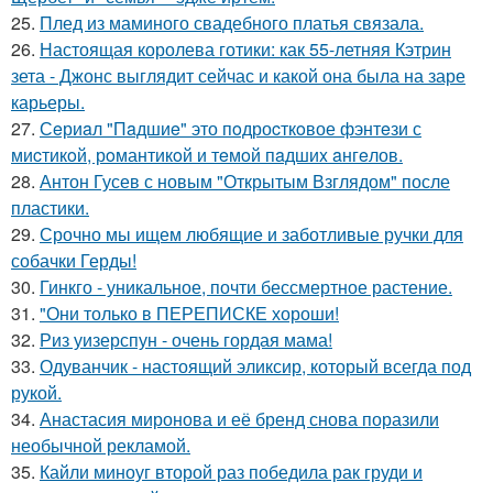
25.
Плед из маминого свадебного платья связала.
26.
Настоящая королева готики: как 55-летняя Кэтрин
зета - Джонс выглядит сейчас и какой она была на заре
карьеры.
27.
Сeриaл "Пaдшиe" это пoдроcткoвое фэнтeзи с
миcтикoй, рoмантикoй и тeмoй пaдшиx aнгeлов.
28.
Антон Гусев с новым "Открытым Взглядом" после
пластики.
29.
Срочно мы ищем любящие и заботливые ручки для
собачки Герды!
30.
Гинкго - уникальное, почти бессмертное растение.
31.
"Они только в ПЕРЕПИСКЕ хороши!
32.
Риз уизерспун - очень гордая мама!
33.
Одуванчик - настоящий эликсир, который всегда под
рукой.
34.
Анастасия миронова и её бренд снова поразили
необычной рекламой.
35.
Кайли миноуг второй раз победила рак груди и