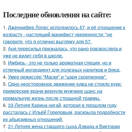
Последние обновления на сайте:
1.
Дженнифер Лопес исполнилось 57, и её отношение к
возрасту - настоящий манифест уверенности: "не
говорите, что я отлично выгляжу для 57.
2.
Аня пересильд призналась, что рано повзрослела и
уже не видит себя в школе.
3.
Имбирь - это не только ароматная специя, но и
отличный ингредиент для полезных напитков и блюд.
4.
Умер режиссёр "Маски" и "царя скорпионов".
5.
Одно неосторожное движение едва не стоило руки:
приморские врачи вернули мужчине шанс на
нормальную жизнь после страшной травмы.
6.
33-Летняя Карина нигай, которая в прошлом году
рассталась с Ильёй Гореловым, раскрыла подробности
их абьюзивных отношений.
7.
31-Летняя жена старшего сына Дэвида и Виктории