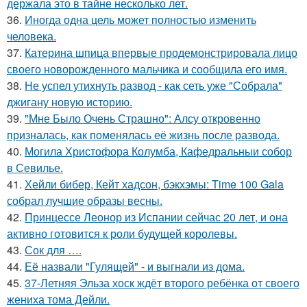
держала это в тайне несколько лет.
36.
Иногда одна цель может полностью изменить
человека.
37.
Катерина шпица впервые продемонстрировала лицо
своего новорожденного мальчика и сообщила его имя.
38.
Не успел утихнуть развод - как сеть уже "Собрала"
джигану новую историю.
39.
"Мне Было Очень Страшно": Алсу откровенно
призналась, как поменялась её жизнь после развода.
40.
Могила Христофора Колумба, Кафедральныи собор
в Севилье.
41.
Хейли бибер, Кейт хадсон, бэкхэмы: Time 100 Gala
собрал лучшие образы весны.
42.
Принцессе Леонор из Испании сейчас 20 лет, и она
активно готовится к роли будущей королевы.
43.
Сок для ….
44.
Её назвали "Гулящей" - и выгнали из дома.
45.
37-Летняя Эльза хоск ждёт второго ребёнка от своего
жениха тома Дейли.