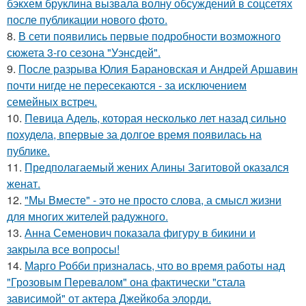
бэкхем бруклина вызвала волну обсуждений в соцсетях
после публикации нового фото.
8.
В сети появились первые подробности возможного
сюжета 3-го сезона "Уэнсдей".
9.
После разрыва Юлия Барановская и Андрей Аршавин
почти нигде не пересекаются - за исключением
семейных встреч.
10.
Певица Адель, которая несколько лет назад сильно
похудела, впервые за долгое время появилась на
публике.
11.
Предполагаемый жених Алины Загитовой оказался
женат.
12.
"Мы Вместе" - это не просто слова, а смысл жизни
для многих жителей радужного.
13.
Анна Семенович показала фигуру в бикини и
закрыла все вопросы!
14.
Марго Робби призналась, что во время работы над
"Грозовым Перевалом" она фактически "стала
зависимой" от актера Джейкоба элорди.