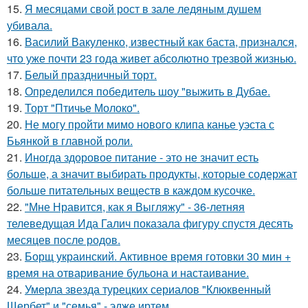
15.
Я месяцами свой рост в зале ледяным душем
убивала.
16.
Василий Вакуленко, известный как баста, признался,
что уже почти 23 года живет абсолютно трезвой жизнью.
17.
Белый праздничный торт.
18.
Определился победитель шоу "выжить в Дубае.
19.
Торт "Птичье Молоко".
20.
Не могу пройти мимо нового клипа канье уэста с
Бьянкой в главной роли.
21.
Иногда здоровое питание - это не значит есть
больше, а значит выбирать продукты, которые содержат
больше питательных веществ в каждом кусочке.
22.
"Мне Нравится, как я Выгляжу" - 36-летняя
телеведущая Ида Галич показала фигуру спустя десять
месяцев после родов.
23.
Борщ украинский. Активное время готовки 30 мин +
время на отваривание бульона и настаивание.
24.
Умерла звезда турецких сериалов "Клюквенный
Щербет" и "семья" - эдже иртем.