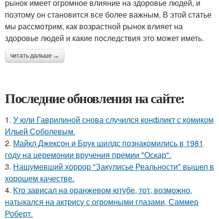
рынок имеет огромное влияние на здоровье людей, и
поэтому он становится все более важным. В этой статье
мы рассмотрим, как возрастной рынок влияет на
здоровье людей и какие последствия это может иметь.
читать дальше →
Последние обновления на сайте:
1.
У юли Гаврилиной снова случился конфликт с комиком
Ильей Соболевым.
2.
Майкл Джексон и Брук шилдс познакомились в 1981
году на церемонии вручения премии "Оскар".
3.
Нашумевший хоррор "Закулисье Реальности" вышел в
хорошем качестве.
4.
Кто зависал на оранжевом ютубе, тот, возможно,
натыкался на актрису с огромными глазами, Саммер
Роберт.