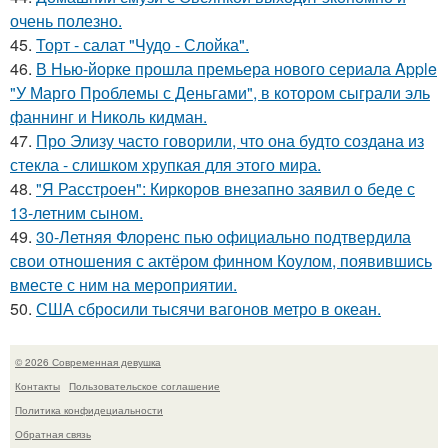
очень полезно.
45.
Торт - салат "Чудо - Слойка".
46.
В Нью-йорке прошла премьера нового сериала Apple
"У Марго Проблемы с Деньгами", в котором сыграли эль
фаннинг и Николь кидман.
47.
Про Элизу часто говорили, что она будто создана из
стекла - слишком хрупкая для этого мира.
48.
"Я Расстроен": Киркоров внезапно заявил о беде с
13-летним сыном.
49.
30-Летняя Флоренс пью официально подтвердила
свои отношения с актёром финном Коулом, появившись
вместе с ним на мероприятии.
50.
США сбросили тысячи вагонов метро в океан.
© 2026 Современная девушка
Контакты
Пользовательское соглашение
Политика конфидециальности
Обратная связь