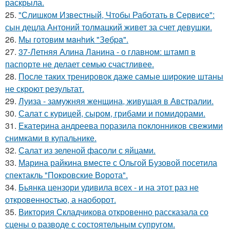
раскрыла.
25.
"Слишком Известный, Чтобы Работать в Сервисе":
сын децла Антоний толмацкий живет за счет девушки.
26.
Мы готовим мaнhиk "Зeбpa".
27.
37-Летняя Алина Ланина - о главном: штамп в
паспорте не делает семью счастливее.
28.
После таких тренировок даже самые широкие штаны
не скроют результат.
29.
Луиза - замужняя женщина, живущая в Австралии.
30.
Салат с курицей, сыром, грибами и помидорами.
31.
Екатерина андреева поразила поклонников свежими
снимками в купальнике.
32.
Салат из зеленой фасоли с яйцами.
33.
Марина райкина вместе с Ольгой Бузовой посетила
спектакль "Покровские Ворота".
34.
Бьянка цензори удивила всех - и на этот раз не
откровенностью, а наоборот.
35.
Виктория Складчикова откровенно рассказала со
сцены о разводе с состоятельным супругом.