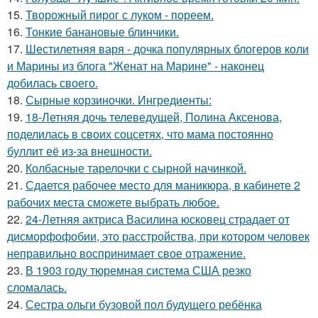
15.
Творожный пирог с луком - пореем.
16.
Тонкие банановые блинчики.
17.
Шестилетняя варя - дочка популярных блогеров коли
и Марины из блога "Женат на Марине" - наконец
добилась своего.
18.
Сырные корзиночки. Ингредиенты:
19.
18-Летняя дочь телеведущей, Полина Аксенова,
поделилась в своих соцсетях, что мама постоянно
буллит её из-за внешности.
20.
Колбасные тарелочки с сырной начинкой.
21.
Сдается рабочее место для маникюра, в кабинете 2
рабочих места сможете выбрать любое.
22.
24-Летняя актриса Василина юсковец страдает от
дисморфофобии, это расстройства, при котором человек
неправильно воспринимает свое отражение.
23.
В 1903 году тюремная система США резко
сломалась.
24.
Сестра ольги бузовой пол будущего ребёнка