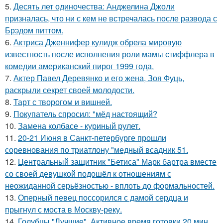
5.
Десять лет одиночества: Анджелина Джоли
призналась, что ни с кем не встречалась после развода с
Брэдом питтом.
6.
Актриса Дженнифер кулидж обрела мировую
известность после исполнения роли мамы стиффлера в
комедии американский пирог 1999 года.
7.
Актер Павел Деревянко и его жена, Зоя Фуць,
раскрыли секрет своей молодости.
8.
Тарт с творогом и вишней.
9.
Покупатель спросил: "мёд настоящий?
10.
Замена колбасе - куриный рулет.
11.
20-21 Июня в Санкт-петербурге прошли
соревнования по триатлону "медный всадник 51.
12.
Центральный защитник "Бетиса" Марк бартра вместе
со своей девушкой подошёл к отношениям с
неожиданной серьёзностью - вплоть до формальностей.
13.
Оперный певец поссорился с дамой сердца и
прыгнул с моста в Москву-реку.
14.
Голубцы "Лучшие". Активное время готовки 20 мин.