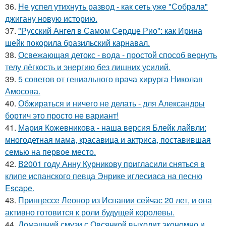
36.
Не успел утихнуть развод - как сеть уже "Собрала"
джигану новую историю.
37.
"Русский Ангел в Самом Сердце Рио": как Ирина
шейк покорила бразильский карнавал.
38.
Освежающая детокс - вода - простой способ вернуть
телу лёгкость и энергию без лишних усилий.
39.
5 советов от гениального врача хирурга Николая
Амосова.
40.
Обжираться и ничего не делать - для Александры
бортич это просто не вариант!
41.
Мария Кожевникова - наша версия Блейк лайвли:
многодетная мама, красавица и актриса, поставившая
семью на первое место.
42.
В2001 году Анну Курникову пригласили сняться в
клипе испанского певца Энрике иглесиаса на песню
Escape.
43.
Принцессе Леонор из Испании сейчас 20 лет, и она
активно готовится к роли будущей королевы.
44.
Домашний смузи с Овсянкой выходит экономно и