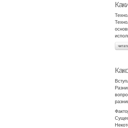
Как
Техно
Техно
основ
испол
читат
Как
Вступ
Разни
вопро
разни
Факто
Сущес
Некот