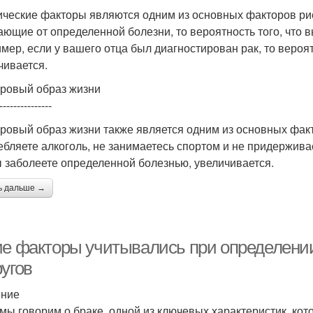
ические факторы являются одним из основных факторов рис
ающие от определенной болезни, то вероятность того, что в
мер, если у вашего отца был диагностирован рак, то вероят
чивается.
ровый образ жизни
---------------
ровый образ жизни также является одним из основных факт
ебляете алкоголь, не занимаетесь спортом и не придерживае
ы заболеете определенной болезнью, увеличивается.
ь дальше →
ие факторы учитывались при определении
угов
ение
 мы говорим о браке, одной из ключевых характеристик, ко