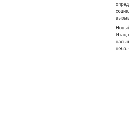
опред
социа
вызыв
Новый
Итак,
насыщ
неба.