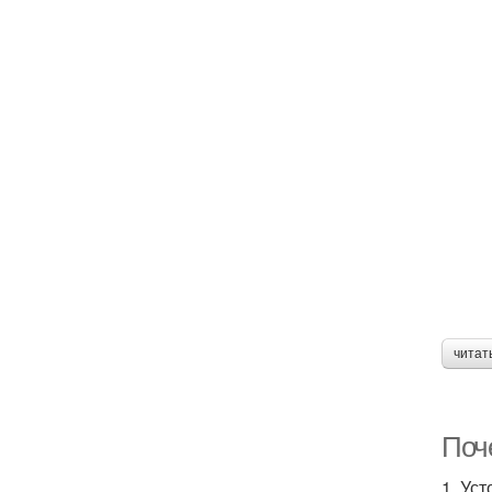
читат
Поч
1. Ус