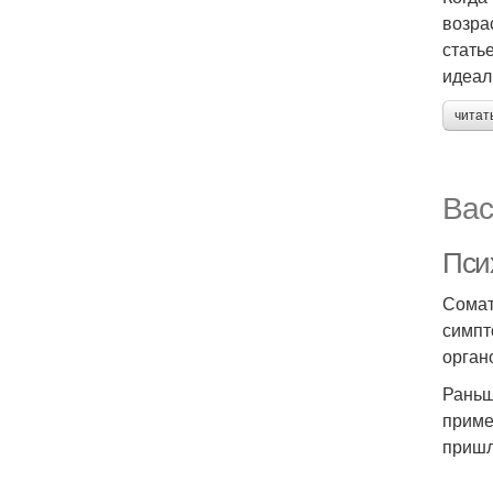
возра
стать
идеал
читат
Вас
Пси
Сомат
симпт
орган
Раньш
приме
пришл