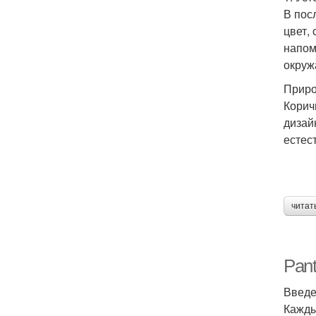
В пос
цвет,
напом
окруж
Приро
Корич
дизай
естес
читат
Pant
Введ
Кажды