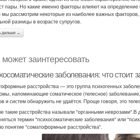
ст пары. Но какие именно факторы влияют на определение 
е мы рассмотрим некоторые из наиболее важных факторов, 
ьной разницы в возрасте супругов.
ь дальше →
 может заинтересовать
хосоматические заболевания: что стоит з
оформные расстройства — это группа психогенных заболев
омы, напоминающие соматическое (телесное) заболевание,
ов и систем обнаружить не удаётся. Проще говоря, это тел
е такие расстройства называли "органными неврозами".В 
няться термин "психосоматические заболевания" или "псих
о понятие "соматоформные расстройства".