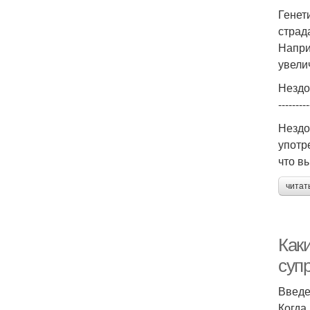
Генет
страд
Напри
увели
Нездо
---------
Нездо
употр
что в
читат
Как
супр
Введ
Когда