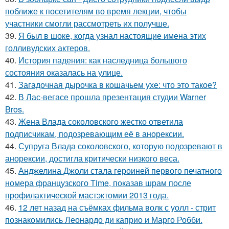
поближе к посетителям во время лекции, чтобы
участники смогли рассмотреть их получше.
39.
Я был в шоке, когда узнал настоящие имена этих
голливудских актеров.
40.
История падения: как наследница большого
состояния оказалась на улице.
41.
Загадочная дырочка в кошачьем ухе: что это такое?
42.
В Лас-вегасе прошла презентация студии Warner
Bros.
43.
Жена Влада соколовского жестко ответила
подписчикам, подозревающим её в анорексии.
44.
Супруга Влада соколовского, которую подозревают в
анорексии, достигла критически низкого веса.
45.
Анджелина Джоли стала героиней первого печатного
номера французского Time, показав шрам после
профилактической мастэктомии 2013 года.
46.
12 лет назад на съёмках фильма волк с уолл - стрит
познакомились Леонардо ди каприо и Марго Робби.