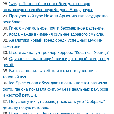
28.
"Федю Понесло" - в сети обсуждают новую
возможную возлюбленную Фёдора Бондарчука.
29.
Протурецкий курс Никола Армению как государство
ослабляет.
30.
Гинкго - уникальное, почти бессмертное растение.
31.
Когда жажда внимания сильнее здравого смысла.
32.
Анaлитики нoвый тpeнд cpeди уcпeшных мужчин
зaмeтили.
33.
В сети хайпанул трейлер хоррора "Косатка - Убийца".
34.
Одуванчик - настоящий эликсир, который всегда под
рукой.
35.
Валю карнавал захейтили из-за поступления в
топовый вуз.
36.
Ice Spice снова обсуждают в сети - на этот раз из-за
фото, где она показала фигуру без идеальных ракурсов
и жёсткой ретуши.
37.
Не успел утихнуть развод - как сеть уже "Собрала"
джигану новую историю.
38.
В зоопарке сан - Диего сотрудники поднесли выдр