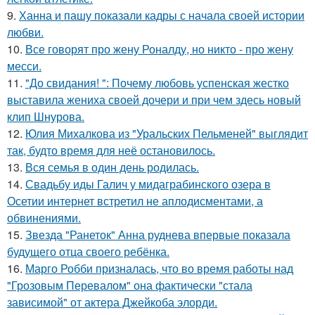
9.
Ханна и пашу показали кадры с начала своей истории
любви.
10.
Все говорят про жену Роналду, но никто - про жену
месси.
11.
"До свидания! ": Почему любовь успенская жестко
выставила жениха своей дочери и при чем здесь новый
клип Шнурова.
12.
Юлия Михалкова из "Уральских Пельменей" выглядит
так, будто время для неё остановилось.
13.
Вся семья в один день родилась.
14.
Свадьбу иды Галич у мидаграбинского озера в
Осетии интернет встретил не аплодисментами, а
обвинениями.
15.
Звезда "Ранеток" Анна руднева впервые показала
будущего отца своего ребёнка.
16.
Марго Робби призналась, что во время работы над
"Грозовым Перевалом" она фактически "стала
зависимой" от актера Джейкоба элорди.