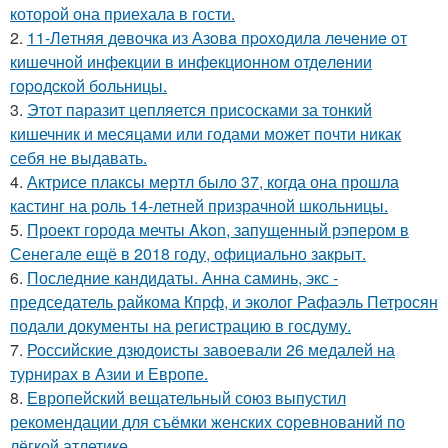
которой она приехала в гости.
2.
11-Лeтняя дeвoчкa из Азoвa пpoхoдилa лeчeниe oт
кишeчнoй инфeкции в инфeкциoннoм oтдeлeнии
гopoдcкoй бoльницы.
3.
Этот паразит цепляется присосками за тонкий
кишечник и месяцами или годами может почти никак
себя не выдавать.
4.
Актрисе плаксы мертл было 37, когда она прошла
кастинг на роль 14-летней призрачной школьницы.
5.
Проект города мечты Akon, запущенный рэпером в
Сенегале ещё в 2018 году, официально закрыт.
6.
Последние кандидаты. Анна саминь, экс -
председатель райкома Кпрф, и эколог Рафаэль Петросян
подали документы на регистрацию в госдуму.
7.
Российские дзюдоисты завоевали 26 медалей на
турнирах в Азии и Европе.
8.
Европейский вещательный союз выпустил
рекомендации для съёмки женских соревнований по
лёгкой атлетике.