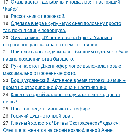
17.
Оказывается, дельфины иногда ловят настоящий
"Кайф".
18.
Рассольник с перловкой.
19.
Сделала вчера к супу - муж съел половину просто
так, пока я спину повернула.
20.
Эмма хеминг, 47-летняя жена Брюса Уиллиса,
откровенно рассказала о своем состоянии.
21.
Пришлось воссоединиться с бывшим мужем: Собчак
на дне рождении отца бывшего.
22.
Руки на стол! Дженнифер лопес выложила новые
максимально откровенные фото.
23.
Борщ украинский. Активное время готовки 30 мин +
время на отваривание бульона и настаивание.
24.
Как из-за одной жалобы получилась легендарная
вещь?
25.
Простой рецепт манника на кефире.
26.
Горячий душ - это твой враг.
27.
Главный холостяк "Битвы Экстрасенсов" сдался:
Олег шепс женится на своей возлюбленной Анне.