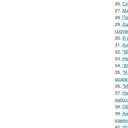
26.
Ск
27.
Ма
28.
Пр
29.
Да
соотв
30.
Я 
31.
Ан
32.
"М
33.
Не
34.
"8
35.
"Я
родов
36.
"М
37.
Ни
работ
38.
Об
39.
Ан
измен
40.
20