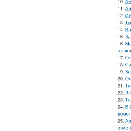
10.
Ам
11.
Ал
12.
ИИ
13.
Ты
14.
Во
15.
За
16.
Ма
от ак
17.
Ок
18.
Са
19.
Зa
20.
Ол
21.
Тв
22.
Ле
23.
То
24.
В 
домог
25.
Ал
отмет