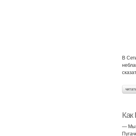
В Сет
небла
сказа
читат
Как
— Мы 
Пугач