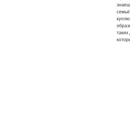
знаеш
семьё
куплю
образ
таких
котор