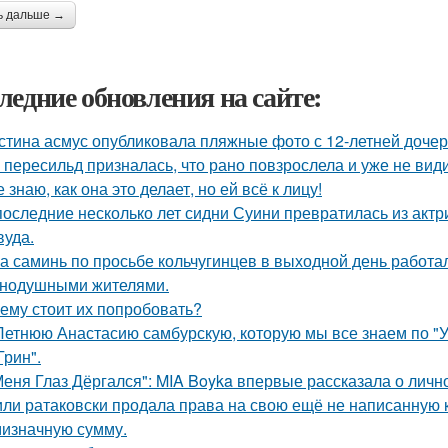
ь дальше →
ледние обновления на сайте:
стина асмус опубликовала пляжные фото с 12-летней дочер
 пересильд призналась, что рано повзрослела и уже не види
е знаю, как она это делает, но ей всё к лицу!
последние несколько лет сидни Суини превратилась из актр
вуда.
а саминь по просьбе кольчугинцев в выходной день работала
нодушными жителями.
ему стоит их попробовать?
Летнюю Анастасию самбурскую, которую мы все знаем по "У
Грин".
Меня Глаз Дёргался": MIA Boyka впервые рассказала о личн
ли ратаковски продала права на свою ещё не написанную кн
мизначную сумму.