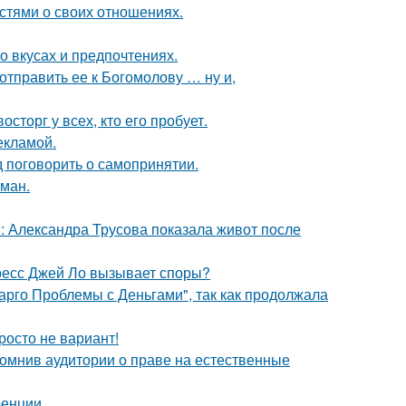
стями о своих отношениях.
 вкусах и предпочтениях.
отправить ее к Богомолову … ну и,
сторг у всех, кто его пробует.
екламой.
 поговорить о самопринятии.
оман.
: Александра Трусова показала живот после
ресс Джей Ло вызывает споры?
арго Проблемы с Деньгами", так как продолжала
росто не вариант!
помнив аудитории о праве на естественные
ренции.