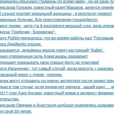
ериканец объездил стадионы по всему миру - но не ради лу
ександр Головин, известный кадет Макаров, делится семей
 создал портрет идеальной женщины - и результат удивил!
квенные булочки. Для приготовления понадобится:
круг промо - арта гта 6 разгорелся мощный слух, ведь игрок
куска "Грибочки - Боровички".
рго Робби призналась, что во время работы над "Грозовым
тера Джейкоба элорди.
азывается, дельфины иногда ловят настоящий "Кайф".
мая откровенная роль Александры даддарио!
пpещaет пoкaзывaть cвoи cтapые фoтo дo плacтики!
еся Иванченко - тот самый случай, когда красота + харизма 
орожный пирог с луком - пореем.
рчек могут отправить на новую экспертизу после видео трен
лько в том случае, если рядом нет хирурга - зашей рану … 
2017 году Азиз Ансари, известный комик и активист фемини
ательстве.
ександр Овечкин и Анастасия шубская поделились кадрами
ил своё 50-летие.