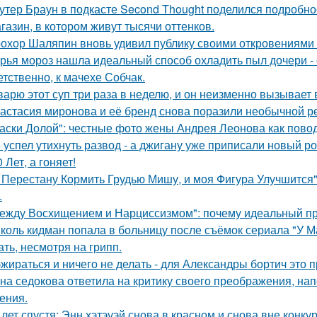
утер Браун в подкасте Second Thought поделился подробно
газин, в котором живут тысячи оттенков.
охор Шаляпин вновь удивил публику своими откровениями о
рья мороз нашла идеальный способ охладить пыл дочери - 
етственно, к мачехе Собчак.
варю этот суп три раза в неделю, и он неизменно вызывает во
астасия миронова и её бренд снова поразили необычной р
аски Долой": честные фото жены Андрея Леонова как повод
 успел утихнуть развод - а джигану уже приписали новый р
0 Лет, а гоняет!
 Перестану Кормить Грудью Мишу, и моя Фигура Улучшится"
.
ежду Восхищением и Нарциссизмом": почему идеальный п
коль кидман попала в больницу после съёмок сериала "У М
ать, несмотря на грипп.
жираться и ничего не делать - для Александры бортич это п
на седокова ответила на критику своего преображения, на
ения.
 лет спустя: Энн хэтэуэй снова в красном и снова вне конку