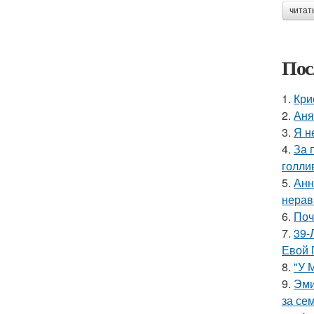
читат
Пос
1.
Кри
2.
Аня
3.
Я н
4.
За 
голли
5.
Анн
нерав
6.
Поч
7.
39-
Евой 
8.
"У 
9.
Эми
за се