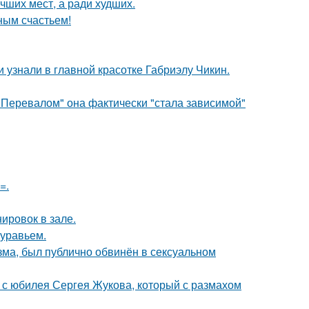
чших мест, а ради худших.
ным счастьем!
и узнали в главной красотке Габриэлу Чикин.
 Перевалом" она фактически "стала зависимой"
=.
ировок в зале.
муравьем.
зма, был публично обвинён в сексуальном
 с юбилея Сергея Жукова, который с размахом