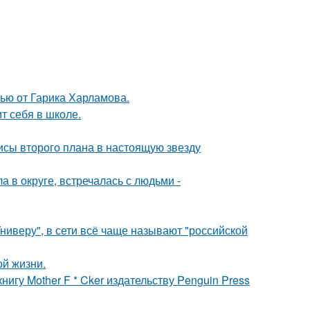
ью от Гарика Харламова.
т себя в школе.
исы второго плана в настоящую звезду
 в округе, встречалась с людьми -
ниверу", в сети всё чаще называют "российской
ой жизни.
игу Mother F * Cker издательству Penguin Press