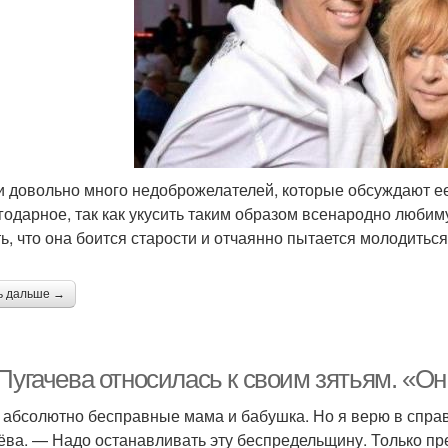
и довольно много недоброжелателей, которые обсуждают ее
годарное, так как укусить таким образом всенародно любим
ть, что она боится старости и отчаянно пытается молодиться
ь дальше →
 Пугачева относилась к своим зятьям. «О
абсолютно бесправные мама и бабушка. Но я верю в справ
ёва. — Надо останавливать эту беспредельщину. Только пре