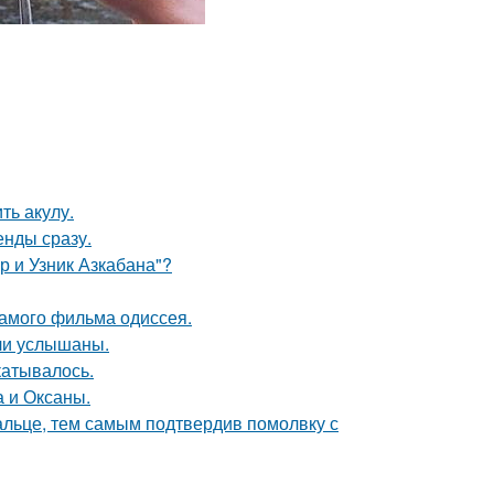
ть акулу.
енды сразу.
р и Узник Азкабана"?
самого фильма одиссея.
ли услышаны.
катывалось.
а и Оксаны.
альце, тем самым подтвердив помолвку с