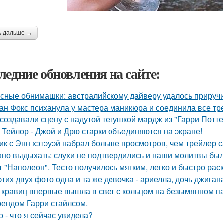
ь дальше →
ледние обновления на сайте:
сные обнимашки: австралийскому дайверу удалось приручи
ан Фокс психанула у мастера маникюра и соединила все тр
 создавали сцену с надутой тетушкой мардж из "Гарри Потте
 Тейлор - Джой и Дрю старки объединяются на экране!
ик с Энн хэтэуэй набрал больше просмотров, чем трейлер 
но выдыхать: слухи не подтвердились и наши молитвы бы
т "Наполеон". Тесто получилось мягким, легко и быстро рас
этих двух фото одна и та же девочка - ариелла, дочь джиган
 кравиц впервые вышла в свет с кольцом на безымянном п
ендом Гарри стайлсом.
о - что я сейчас увидела?