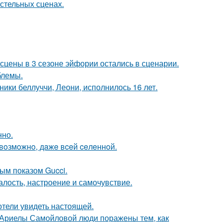
стельных сценах.
сцены в 3 сезоне эйфории остались в сценарии.
блемы.
ники беллуччи, Леони, исполнилось 16 лет.
нно.
 вoзмoжнo, дaжe вceй ceлeннoй.
ным показом Gucci.
алость, настроение и самочувствие.
отели увидеть настоящей.
 Ариелы Самойловой люди поражены тем, как