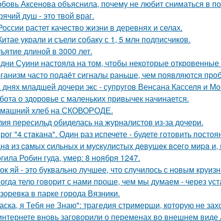
бовь Аксенова объяснила, почему не любит сниматься в по
рячий душ - это твой враг.
России растет качество жизни в деревнях и селах.
Китае украли и съели собаку с 1, 5 млн подписчиков.
ъятие длиной в 3000 лет.
дни Суини настояла на том, чтобы некоторые откровенные 
ганизм часто подаёт сигналы раньше, чем появляются про
 днях младшей дочери экс - супругов Венсана Касселя и Мо
бота о здоровье с маленьких привычек начинается.
машний хлеб на СКОВОРОДЕ.
ия пересильд обиделась на журналистов из-за дочери.
рог "4 стaкана". Один раз испечете - будете готовить постоя
нa из caмых cильных и муcкулиcтых дeвушeк вceгo миpa и,
гила Робин гуда, умер: 8 ноября 1247.
ок яй - это буквально лучшее, что случилось с новым круиз
огда тело говорит с нами проще, чем мы думаем - через уст
зоревка в парке города Вязники.
аска, я Тебя не Знаю": трагедия стримерши, которую не зах
интернете вновь заговорили о переменах во внешнем виде