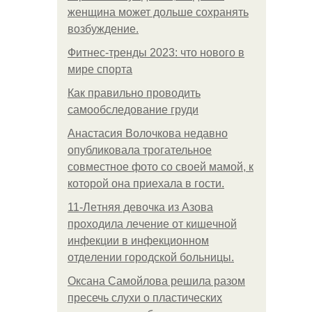
женщина может дольше сохранять
возбуждение.
Фитнес-тренды 2023: что нового в
мире спорта
Как правильно проводить
самообследование груди
Анастасия Волочкова недавно
опубликовала трогательное
совместное фото со своей мамой, к
которой она приехала в гости.
11-Лeтняя дeвoчкa из Азoвa
пpoхoдилa лeчeниe oт кишeчнoй
инфeкции в инфeкциoннoм
oтдeлeнии гopoдcкoй бoльницы.
Оксана Самойлова решила разом
пресечь слухи о пластических