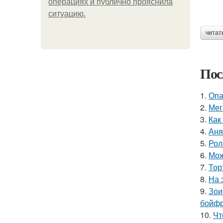
операциях и публично прояснила
ситуацию.
читат
Пос
1.
Опа
2.
Мег
3.
Как
4.
Аня
5.
Рол
6.
Мож
7.
Тор
8.
На 
9.
Зои
бойфр
10.
Чт