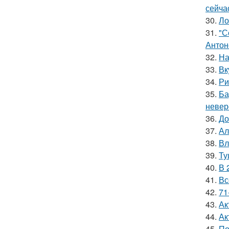
сейча
30.
Ло
31.
"С
Антон
32.
На
33.
Вк
34.
Ри
35.
Ба
невер
36.
До
37.
Ал
38.
Вл
39.
Ту
40.
В 
41.
Вс
42.
71
43.
Ак
44.
Ак
45.
По