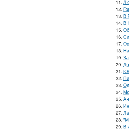
11.
Лю
12.
Го
13.
В 
14.
В 
15.
Об
16.
Си
17.
Ор
18.
На
19.
За
20.
До
21.
Юл
22.
Пи
23.
Од
24.
Мо
25.
Ан
26.
Ин
27.
Ла
28.
"М
29.
В 