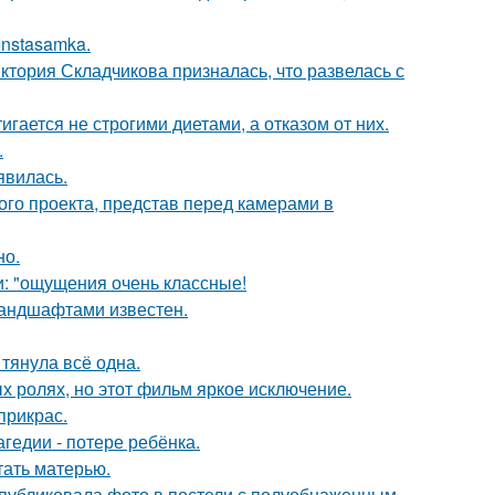
Instasamka.
иктория Складчикова призналась, что развелась с
гается не строгими диетами, а отказом от них.
.
явилась.
го проекта, представ перед камерами в
но.
и: "ощущения очень классные!
андшафтами известен.
 тянула всё одна.
х ролях, но этот фильм яркое исключение.
прикрас.
гедии - потере ребёнка.
тать матерью.
публиковала фото в постели с полуобнаженным