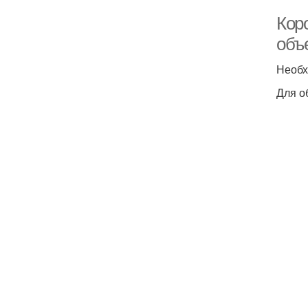
Коро
объ
Необх
Для о