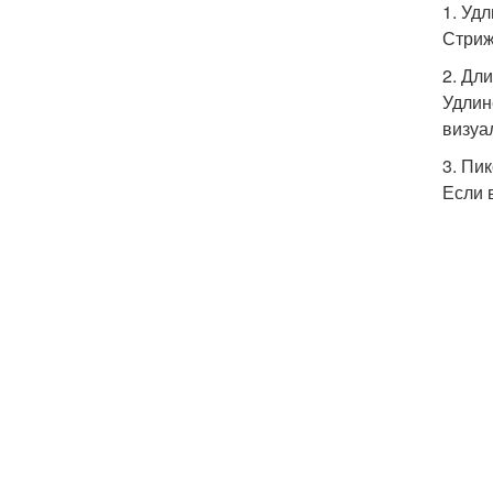
1. Уд
Стриж
2. Дл
Удлин
визуа
3. Пи
Если 