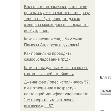
Большинство замечало, что после
оргазма мужчина часто почти сразу
теряет возбуждение, тогда как
женщина может дольше сохранять
возбуждение.
Какая красивая свадьба у сына
Памелы Андерсон случилась!
Как правильно проводить
самообследование груди
Какие типы данных можно извлечь
с помощью веб-скрейпинга
Для т
Дженнифер Лопес исполнилось 57,
и её отношение к возрасту -
читат
настоящий манифест уверенности:
"не говорите, что я отлично
выгляжу для 57.