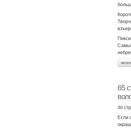
больш
Корот
Творч
взъер
Пикси
Самый
небре
читат
65 с
вол
30 ст
Если 
окраш