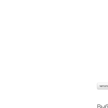
читат
Выб