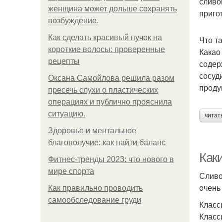
сливо
женщина может дольше сохранять
приго
возбуждение.
Как сделать красивый пучок на
Что т
короткие волосы: проверенные
Какао
рецепты
содер
сосуд
Оксана Самойлова решила разом
проду
пресечь слухи о пластических
операциях и публично прояснила
ситуацию.
читат
Здоровье и ментальное
благополучие: как найти баланс
Как
Фитнес-тренды 2023: что нового в
мире спорта
Сливо
очень
Как правильно проводить
самообследование груди
Класс
Класс