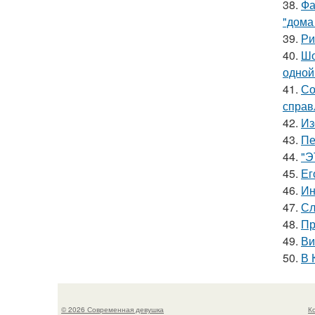
38.
Фа
"дома
39.
Ри
40.
Шо
одной
41.
Со
справ
42.
Из
43.
Пе
44.
"Э
45.
Ег
46.
Ин
47.
Сл
48.
Пр
49.
Ви
50.
В 
© 2026 Современная девушка
К