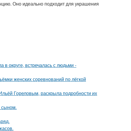
енцию. Оно идеально подходит для украшения
 в округе, встречалась с людьми -
ъёмки женских соревнований по лёгкой
с Ильёй Гореловым, раскрыла подробности их
м сыном.
аряд.
жасов.