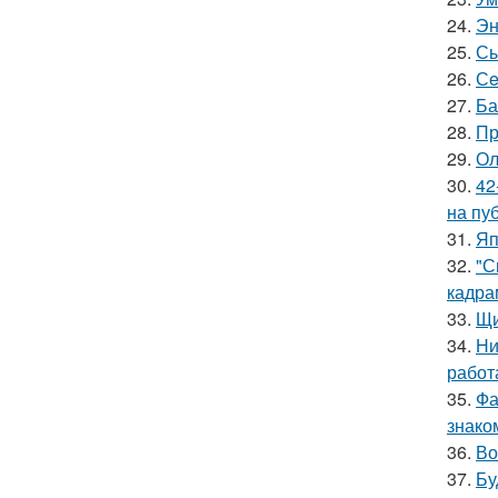
24.
Эн
25.
Сы
26.
Сe
27.
Ба
28.
Пр
29.
Ол
30.
42
на пу
31.
Яп
32.
"С
кадра
33.
Щи
34.
Ни
работ
35.
Фа
знако
36.
Во
37.
Бу