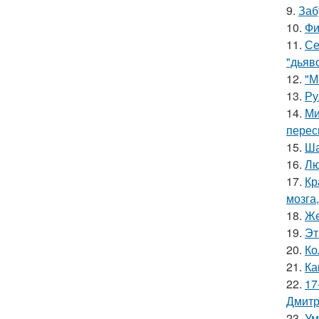
9.
Заб
10.
Фи
11.
Се
"дьяво
12.
"М
13.
Ру
14.
Ми
перес
15.
Ша
16.
Лю
17.
Кр
мозга,
18.
Же
19.
Эт
20.
Ко
21.
Ка
22.
17
Дмитр
23.
Ум