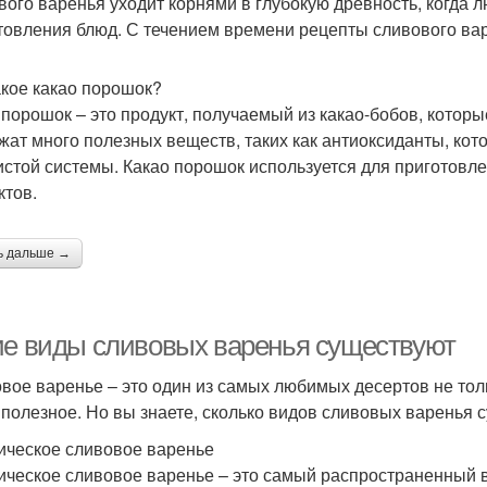
вого варенья уходит корнями в глубокую древность, когда 
товления блюд. С течением времени рецепты сливового ва
акое какао порошок?
 порошок – это продукт, получаемый из какао-бобов, которы
жат много полезных веществ, таких как антиоксиданты, кот
истой системы. Какао порошок используется для приготовле
ктов.
ь дальше →
ие виды сливовых варенья существуют
вое варенье – это один из самых любимых десертов не тольк
 полезное. Но вы знаете, сколько видов сливовых варенья 
ическое сливовое варенье
ическое сливовое варенье – это самый распространенный ви