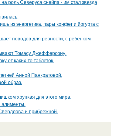
на роль Северуса снейпа - им стал звезда
явилась.
ь из энергетика, пары конфет и йогурта с
 даёт поводов для ревности, с ребёнком
исывают Томасу Джефферсону.
у от каких-то таблеток.
-летней Анной Панкратовой.
вой образ.
слишком хрупкая для этого мира.
ь алименты.
Свердлова и прибрежной.