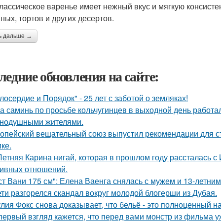
Классическое варенье имеет нежный вкус и мягкую консист
ных, тортов и других десертов.
ь дальше →
ледние обновления на сайте:
лосердие и Порядок" - 25 лет с заботой о земляках!
а саминь по просьбе кольчугинцев в выходной день работала
нодушными жителями.
опейский вещательный союз выпустил рекомендации для с
ке.
Летняя Карина нигай, которая в прошлом году рассталась 
ивных отношений.
ст Вани 175 см": Елена Ваенга снялась с мужем и 13-летни
ети разгорелся скандал вокруг молодой блогерши из Дубая.
лия Фокс снова доказывает, что бельё - это полноценный н
первый взгляд кажется, что перед вами монстр из фильма у