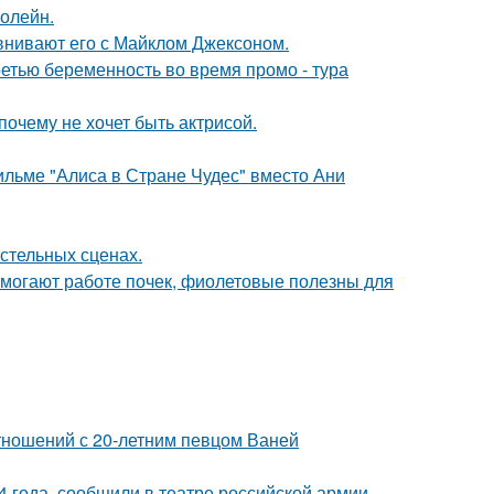
болейн.
внивают его с Майклом Джексоном.
ретью беременность во время промо - тура
почему не хочет быть актрисой.
ильме "Алиса в Стране Чудес" вместо Ани
стельных сценах.
могают работе почек, фиолетовые полезны для
отношений с 20-летним певцом Ваней
 года, сообщили в театре российской армии.