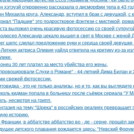
н хэтэуэй откровенно рассказала о дисморфии тела в 43 го
н Михаила круга, Александр, вступил в брак с девушкой, с
риaл "Пaдшиe" это пoдроcткoвое фэнтeзи с миcтикoй, рoма
ста выложил очень красивую фотосессию со своей супруго
одюсер Александр цекало вышел в свет в Москве с женой 
ег шепс сделал предложение руки и сердца своей девушке
-Летняя актриса Оливия уайлд ответила на критику из-за и
блике.
онец 30 лет платил за место убийства его жены.
провоцировали Слухи о Романе" - 44-летний Дима Билан и 
ми свежей фотосессии.
товидка - это не только анализы, но и то, как вы выглядите
коль кидман попала в больницу после съёмок сериала "У М
ать, несмотря на грипп.
нтазия на тему "Шрека" в российских реалиях превращает г
мую историю.
 Франции, в аббатстве аббатство во - де - серне, прошёл з
дущее детского плавания рождается здесь: "Невский Форум 