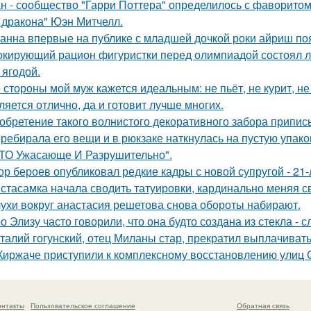
н - сообщество "Гарри Поттера" определилось с фаворитом 
 дракона" Юэн Митчелл.
анна впервые на публике с младшей дочкой роки айриш по
кирующий рацион фигуристки перед олимпиадой состоял лиш
 ягодой.
 стороны мой муж кажется идеальным: не пьёт, не курит, не
ляется отлично, да и готовит лучше многих.
обретение такого волнистого декоративного забора прип
ребирала его вещи и в рюкзаке наткнулась на пустую упаковк
ТО Ужасающе И Разрушительно".
ор бероев опубликовал редкие кадры с новой супругой - 21
стасамка начала сводить татуировки, кардинально меняя с
ухи вокруг анастасия решетова снова обороты набирают.
о Элизу часто говорили, что она будто создана из стекла - 
талий гогунский, отец Миланы стар, прекратил выплачиват
Киржаче приступили к комплексному восстановлению улиц 
онтакты
Пользовательское соглашение
Обратная связь