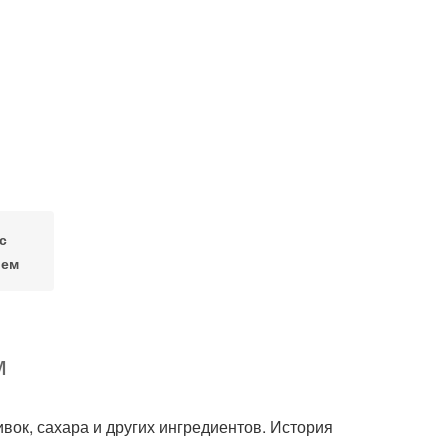
с
ием
м
ивок, сахара и других ингредиентов. История