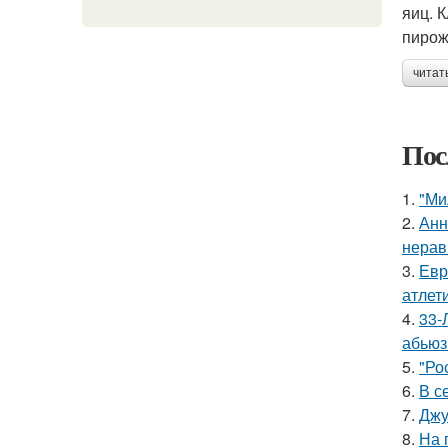
яиц. 
пирож
читат
Пос
1.
"Ми
2.
Анн
нерав
3.
Евр
атлети
4.
33-
абьюз
5.
"Ро
6.
В с
7.
Джу
8.
На 