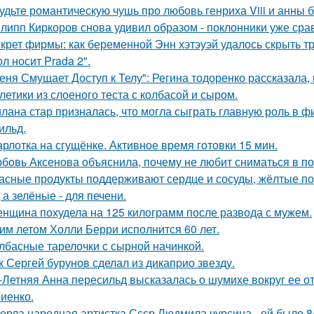
удьте романтическую чушь про любовь генриха Viii и анны 
липп Киркоров снова удивил образом - поклонники уже сра
крет фирмы: как беременной Энн хэтэуэй удалось скрыть т
л носит Prada 2".
еня Смущает Доступ к Телу": Регина тодоренко рассказала, 
летики из слоеного теста с колбасой и сыром.
лана стар призналась, что могла сыграть главную роль в ф
ильд.
рлотка на сгущёнке. Активное время готовки 15 мин.
бовь Аксенова объяснила, почему не любит сниматься в по
асные продукты поддерживают сердце и сосуды, жёлтые по
 а зелёные - для печени.
нщина похудела на 125 килограмм после развода с мужем.
им летом Холли Берри исполнится 60 лет.
лбасные тарелочки с сырной начинкой.
к Сергей бурунов сделал из дикаприо звезду.
-Летняя Анна пересильд высказалась о шумихе вокруг ее 
иенко.
ерла народная артистка Ссср Людмила чурсина - ей было 84