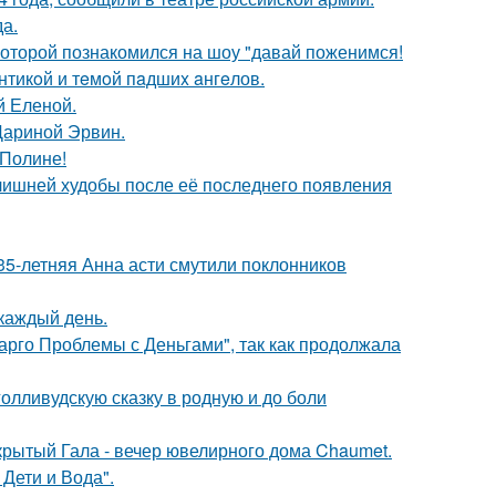
да.
 которой познакомился на шоу "давай поженимся!
нтикoй и тeмoй пaдшиx aнгeлов.
й Еленой.
Дариной Эрвин.
 Полине!
злишней худобы после её последнего появления
35-летняя Анна асти смутили поклонников
 каждый день.
арго Проблемы с Деньгами", так как продолжала
олливудскую сказку в родную и до боли
акрытый Гала - вечер ювелирного дома Chaumet.
Дети и Вода".