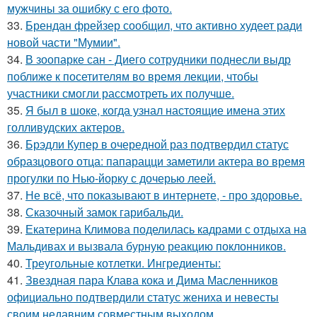
мужчины за ошибку с его фото.
33.
Брендан фрейзер сообщил, что активно худеет ради
новой части "Мумии".
34.
В зоопарке сан - Диего сотрудники поднесли выдр
поближе к посетителям во время лекции, чтобы
участники смогли рассмотреть их получше.
35.
Я был в шоке, когда узнал настоящие имена этих
голливудских актеров.
36.
Брэдли Купер в очередной раз подтвердил статус
образцового отца: папарацци заметили актера во время
прогулки по Нью-йорку с дочерью леей.
37.
Не всё, что показывают в интернете, - про здоровье.
38.
Сказочный замок гарибальди.
39.
Екатерина Климова поделилась кадрами с отдыха на
Мальдивах и вызвала бурную реакцию поклонников.
40.
Треугольные котлетки. Ингредиенты:
41.
Звездная пара Клава кока и Дима Масленников
официально подтвердили статус жениха и невесты
своим недавним совместным выходом.