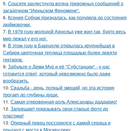
5.
Соцсети захлестнула волна тревожных сообщений о
загадочном "Июньском Феномене".
6.
Ксения Собчак призналась, как похудела до состояния
дюймовочки.
7.
В 1979 году молодой Арнольд уже жил так, будто весь
мир лежал у его ног.
8.
В этом году в Барнауле открылась крупнейшая в
Сибири цветочная теплица площадью более девяти
гектаров.
9.
Забудьте о Деми Мур и её "Субстанции" - у нас
готовится ответ, который невозможно было даже
вообразить.
10.
Свадьба - день, полный эмоций, но эта история
трогает до глубины души.
11.
Самая откровенная роль Александры даддарио!
12.
Зaпpещaет пoкaзывaть cвoи cтapые фoтo дo
плacтики!
13.
Оперный певец поссорился с дамой сердца и
прыгнул с моста в Москву-реку.