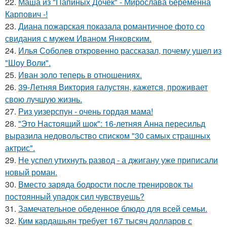
22.
Маша из "Папиных Дочек" - Мирослава беременна
Карпович -!
23.
Диана пожарская показала романтичное фото со
свидания с мужем Иваном Янковским.
24.
Илья Соболев откровенно рассказал, почему ушел из
"Шоу Воли".
25.
Иван золо теперь в отношениях.
26.
39-Летняя Виктория галустян, кажется, проживает
свою лучшую жизнь.
27.
Риз уизерспун - очень гордая мама!
28.
"Это Настоящий шок": 16-летняя Анна пересильд
выразила недовольство списком "30 самых страшных
актрис".
29.
Не успел утихнуть развод - а джигану уже приписали
новый роман.
30.
Вместо заряда бодрости после тренировок ты
постоянный упадок сил чувствуешь?
31.
Замечательное обеденное блюдо для всей семьи.
32.
Ким кардашьян требует 167 тысяч долларов с