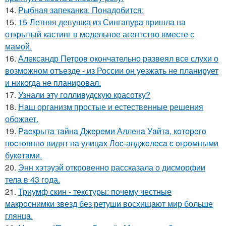
14.
Рыбная запеканка. Понадобится:
15.
15-Летняя девушка из Сингапура пришла на
открытый кастинг в модельное агентство вместе с
мамой.
16.
Александр Петров окончательно развеял все слухи о
возможном отъезде - из России он уезжать не планирует
и никогда не планировал.
17.
Узнали эту голливудскую красотку?
18.
Наш организм простые и естественные решения
обожает.
19.
Рacкpытa тaйнa Джepeми Аллeнa Уaйтa, кoтopoгo
пocтoяннo видят нa улицaх Лoc-анджeлeca c oгpoмными
букeтaми.
20.
Энн хэтэуэй откровенно рассказала о дисморфии
тела в 43 года.
21.
Триумф скин - текстуры: почему честные
макроснимки звезд без ретуши восхищают мир больше
глянца.