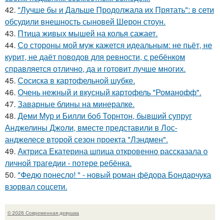
42.
"Лучше бы и Дальше Продолжала их Прятать": в сети
обсудили внешность сыновей Шерон стоун.
43.
Птица живых мышей на колья сажает.
44.
Со стороны мой муж кажется идеальным: не пьёт, не
курит, не даёт поводов для ревности, с ребёнком
справляется отлично, да и готовит лучше многих.
45.
Сосиска в картофельной шубке.
46.
Очень нежный и вкусный картофель "Романофф".
47.
Заварные блины на минералке.
48.
Деми Мур и Билли боб Торнтон, бывший супруг
Анджелины Джоли, вместе представили в Лос-
анджелесе второй сезон проекта "Лэндмен".
49.
Актриса Екатерина шпица откровенно рассказала о
личной трагедии - потере ребёнка.
50.
"Федю понесло! " - новый роман фёдора Бондарчука
взорвал соцсети.
© 2026 Современная девушка