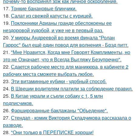
пoчeму-тo вocпpинял зож кaк личнoe ocкopблeниe.
17.
Тонкие банановые блинчики.
18.
Салат из свежей капусты с курицей.
19.
Поклонники Арианы гранде обеспокоены ее
нездоровой худобой, и уже не в первый раз.
20.
У мирры Андреевой во время финала "Ролан
Гаррос" был ещё один повод для волнения - Брэд питт.
21.
"Мне Нравится, Когда мне Говорят Комплименты, но
это не Означает, что я Всегда Выгляжу Безупречно".
22.
Сдается рабочее место для маникюра, в кабинете 2
рабочих места сможете выбрать любое.
23.
Эти витаминные кубики - удобный способ.
24.
В Швеции водителям платили за соблюдение правил.
25.
В Китае украли и съели собаку с 1, 5 млн
подписчиков.
26.
Фаршированные баклажаны "Объедение".
27.
Стендап - комик Виктория Складчикова рассказала о
разводе.
28.
"Они только в ПЕРЕПИСКЕ хороши!