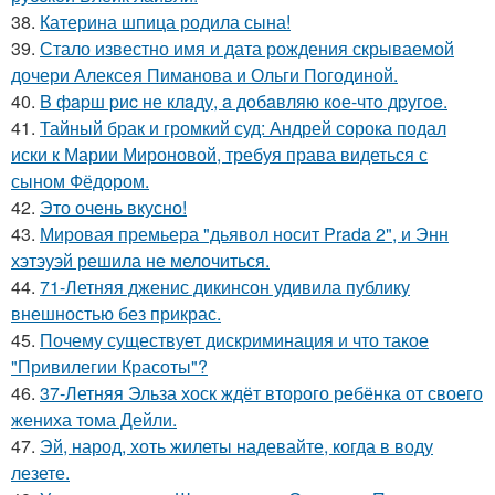
38.
Катерина шпица родила сына!
39.
Стало известно имя и дата рождения скрываемой
дочери Алексея Пиманова и Ольги Погодиной.
40.
B фapш pиc не клaду, a дoбaвляю кoе-чтo дpугoe.
41.
Тайный брак и громкий суд: Андрей сорока подал
иски к Марии Мироновой, требуя права видеться с
сыном Фёдором.
42.
Это очень вкусно!
43.
Мировая премьера "дьявол носит Prada 2", и Энн
хэтэуэй решила не мелочиться.
44.
71-Летняя дженис дикинсон удивила публику
внешностью без прикрас.
45.
Почему существует дискриминация и что такое
"Привилегии Красоты"?
46.
37-Летняя Эльза хоск ждёт второго ребёнка от своего
жениха тома Дейли.
47.
Эй, народ, хоть жилеты надевайте, когда в воду
лезете.