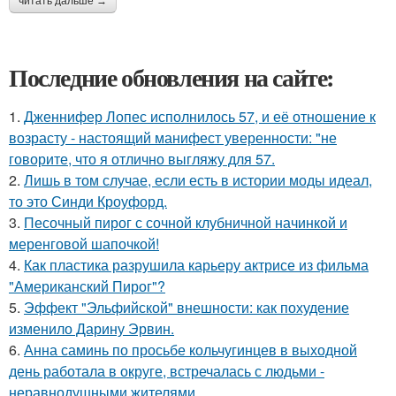
читать дальше →
Последние обновления на сайте:
1.
Дженнифер Лопес исполнилось 57, и её отношение к
возрасту - настоящий манифест уверенности: "не
говорите, что я отлично выгляжу для 57.
2.
Лишь в том случае, если есть в истории моды идеал,
то это Синди Кроуфорд.
3.
Песочный пирог с сочной клубничной начинкой и
меренговой шапочкой!
4.
Как пластика разрушила карьеру актрисе из фильма
"Американский Пирог"?
5.
Эффект "Эльфийской" внешности: как похудение
изменило Дарину Эрвин.
6.
Анна саминь по просьбе кольчугинцев в выходной
день работала в округе, встречалась с людьми -
неравнодушными жителями.