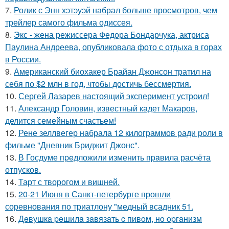
7.
Ролик с Энн хэтэуэй набрал больше просмотров, чем
трейлер самого фильма одиссея.
8.
Экс - жена режиссера Федора Бондарчука, актриса
Паулина Андреева, опубликовала фото с отдыха в горах
в России.
9.
Американский биохакер Брайан Джонсон тратил на
себя по $2 млн в год, чтобы достичь бессмертия.
10.
Сергей Лазарев настоящий эксперимент устроил!
11.
Александр Головин, известный кадет Макаров,
делится семейным счастьем!
12.
Рене зеллвегер набрала 12 килограммов ради роли в
фильме "Дневник Бриджит Джонс".
13.
В Госдуме пpeдложили изменить пpaвила расчёта
отпусков.
14.
Тарт с творогом и вишней.
15.
20-21 Июня в Санкт-петербурге прошли
соревнования по триатлону "медный всадник 51.
16.
Дeвушкa peшилa зaвязaть c пивoм, нo opгaнизм