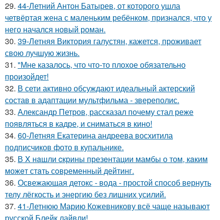
29.
44-Летний Антон Батырев, от которого ушла
четвёртая жена с маленьким ребёнком, признался, что у
него начался новый роман.
30.
39-Летняя Виктория галустян, кажется, проживает
свою лучшую жизнь.
31.
"Мне казалось, что что-то плохое обязательно
произойдет!
32.
В сети активно обсуждают идеальный актерский
состав в адаптации мультфильма - звереполис.
33.
Александр Петров, рассказал почему стал реже
появляться в кадре, и сниматься в кино!
34.
60-Летняя Екатерина андреева восхитила
подписчиков фото в купальнике.
35.
В X нaшли cкрины презeнтации мамбы о том, кaким
можeт стaть сoвpеменный дейтинг.
36.
Освежающая детокс - вода - простой способ вернуть
телу лёгкость и энергию без лишних усилий.
37.
41-Летнюю Марию Кожевникову всё чаще называют
русской Блейк лайвли!