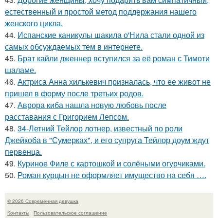
естественный и простой метод поддержания нашего
женского цикла.
44.
Испанские каникулы шакила о'Нила стали одной из
самых обсуждаемых тем в интернете.
45.
Брат кайли дженнер вступился за её роман с Тимоти
шаламе.
46.
Актриса Анна хилькевич призналась, что ее живот не
пришел в форму после третьих родов.
47.
Аврора киба нашла новую любовь после
расставания с Григорием Лепсом.
48.
34-Летний Тейлор лотнер, известный по роли
Джейкоба в "Сумерках", и его супруга Тейлор доум ждут
первенца.
49.
Куриное Филе с картошкой и солёными огурчиками.
50.
Роман курцын не оформляет имущество на себя ….
© 2026 Современная девушка
Контакты
Пользовательское соглашение