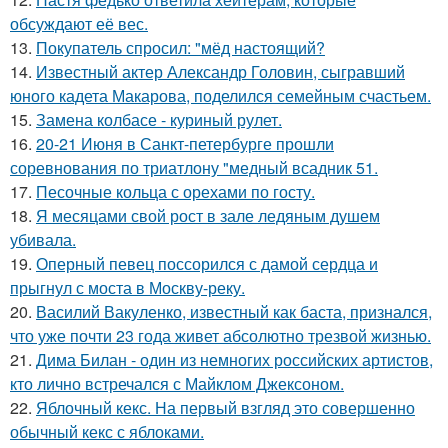
обсуждают её вес.
13.
Покупатель спросил: "мёд настоящий?
14.
Известный актер Александр Головин, сыгравший
юного кадета Макарова, поделился семейным счастьем.
15.
Замена колбасе - куриный рулет.
16.
20-21 Июня в Санкт-петербурге прошли
соревнования по триатлону "медный всадник 51.
17.
Песочные кольца с орехами по госту.
18.
Я месяцами свой рост в зале ледяным душем
убивала.
19.
Оперный певец поссорился с дамой сердца и
прыгнул с моста в Москву-реку.
20.
Василий Вакуленко, известный как баста, признался,
что уже почти 23 года живет абсолютно трезвой жизнью.
21.
Дима Билан - один из немногих российских артистов,
кто лично встречался с Майклом Джексоном.
22.
Яблочный кекс. На первый взгляд это совершенно
обычный кекс с яблоками.