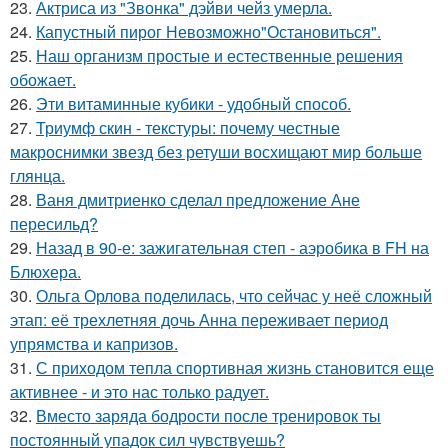
23.
Актриса из "Звонка" дэйви чейз умерла.
24.
Капустный пирог Невозможно"Остановиться".
25.
Наш организм простые и естественные решения
обожает.
26.
Эти витаминные кубики - удобный способ.
27.
Триумф скин - текстуры: почему честные
макроснимки звезд без ретуши восхищают мир больше
глянца.
28.
Ваня дмитриенко сделал предложение Ане
пересильд?
29.
Назад в 90-е: зажигательная степ - аэробика в FH на
Блюхера.
30.
Ольга Орлова поделилась, что сейчас у неё сложный
этап: её трехлетняя дочь Анна переживает период
упрямства и капризов.
31.
С приходом тепла спортивная жизнь становится еще
активнее - и это нас только радует.
32.
Вместо заряда бодрости после тренировок ты
постоянный упадок сил чувствуешь?