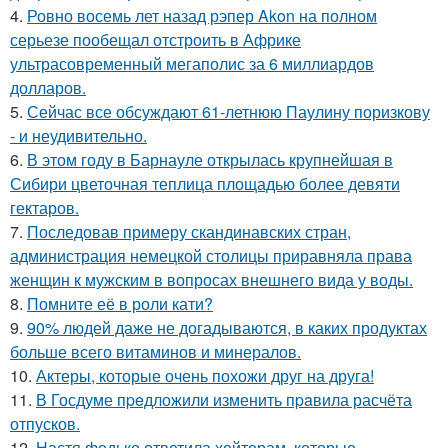
4.
Ровно восемь лет назад рэпер Akon на полном
серьезе пообещал отстроить в Африке
ультрасовременный мегаполис за 6 миллиардов
долларов.
5.
Сейчас все обсуждают 61-летнюю Паулину поризкову
- и неудивительно.
6.
В этом году в Барнауле открылась крупнейшая в
Сибири цветочная теплица площадью более девяти
гектаров.
7.
Последовав примеру скандинавских стран,
администрация немецкой столицы приравняла права
женщин к мужским в вопросах внешнего вида у воды.
8.
Помните её в роли кати?
9.
90% людей даже не догадываются, в каких продуктах
больше всего витаминов и минералов.
10.
Актеры, которые очень похожи друг на друга!
11.
В Госдуме пpeдложили изменить пpaвила расчёта
отпусков.
12.
Настя федько ответила хейтерам, которые