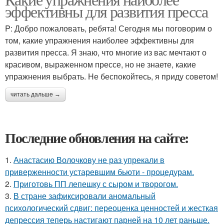
эффективны для развития пресса
P: Добро пожаловать, ребята! Сегодня мы поговорим о
том, какие упражнения наиболее эффективны для
развития пресса. Я знаю, что многие из вас мечтают о
красивом, выраженном прессе, но не знаете, какие
упражнения выбрать. Не беспокойтесь, я приду советом!
читать дальше →
Последние обновления на сайте:
1.
Анастасию Волочкову не раз упрекали в
приверженности устаревшим бьюти - процедурам.
2.
Приготовь ПП лепешку с сыром и творогом.
3.
В стране зафиксировали аномальный
психологический сдвиг: переоценка ценностей и жесткая
депрессия теперь настигают парней на 10 лет раньше.