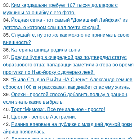
33.
Ким кардашьян требует 167 тысяч долларов с
мужчины за ошибку с его фото.
34.
Йодная сетка - тот самый "Домашний Лайфхак" из
детства, о котором слышал почти каждый.
35.
Слушайте, ну это же как можно не принимать свою
внешность?
36.
Катерина шпица родила сына!
37.
Брэдли Купер в очередной раз подтвердил статус
образцового отца: папарацци заметили актера во время
прогулки по Нью-йорку с дочерью леей.
38.
"Было Стыдно Выйти НА Сцену": Александр семчев
сбросил 100 кг и рассказал, как диабет спас ему жизнь.
39.
Орехи - простой способ добавить пользу в рацион,
если знать какие выбрать.
40.
Торт "Мимоза". Всё гениальное - просто!
41.
Цветок - венок в Австралии.
42.
Рианна впервые на публике с младшей дочкой роки
айриш появилась.
43.
Дорогие женщины, хочу подарить вам симпатичный,