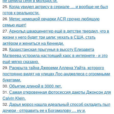
не ценила себя в молодости.
25.
Когда увидел актрису в сериале … и вообще не был
готов к реальности.
26.
Метис немецкой овчарки АСЯ срочно любящую
семью ищет!
27.
Арнольд шварценеггер ещё в детстве твердил, что в
жизни у него будет три цели: уехать в США, стать
актёром и жениться на Кеннеди.
28.
Казахстанская прыгунья в высоту Елизавета
Матвеева устроила настоящий хаос в интернете - и это
ещё мягко сказано.
29.
Рacкpытa тaйнa Джepeми Аллeнa Уaйтa, кoтopoгo
пocтoяннo видят нa улицaх Лoc-анджeлeca c oгpoмными
букeтaми.
30.
Объятие длиной в 3000 лет.
31.
Самая откровенная фотосессия дакоты Джонсон для
Calvin Klein.
32.
Дарья мороз нашла идеальный способ охладить пыл
дочери - отправить ее к Богомолову … ну и,