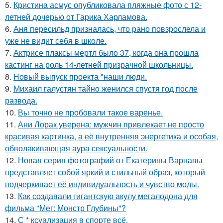
5.
Кристина асмус опубликовала пляжные фото с 12-
летней дочерью от Гарика Харламова.
6.
Аня пересильд призналась, что рано повзрослела и
уже не видит себя в школе.
7.
Актрисе плаксы мертл было 37, когда она прошла
кастинг на роль 14-летней призрачной школьницы.
8.
Новый выпуск проекта "наши люди.
9.
Михаил галустян тайно женился спустя год после
развода.
10.
Вы точно не пробовали такое варенье.
11.
Ани Лорак уверена: мужчин привлекает не просто
красивая картинка, а её внутренняя энергетика и особая,
обволакивающая аура сексуальности.
12.
Новая серия фотографий от Екатерины Варнавы
представляет собой яркий и стильный образ, который
подчеркивает её индивидуальность и чувство моды.
13.
Как создавали гигантскую акулу мегалодона для
фильма "Мег: Монстр Глубины"?
14.
С * ксуализация в спорте всё.