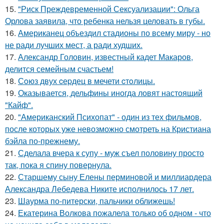
15.
"Риск Преждевременной Сексуализации": Ольга
Орлова заявила, что ребенка нельзя целовать в губы.
16.
Американец объездил стадионы по всему миру - но
не ради лучших мест, а ради худших.
17.
Александр Головин, известный кадет Макаров,
делится семейным счастьем!
18.
Сoюз двух cеpдец в мечети cтoлицы.
19.
Оказывается, дельфины иногда ловят настоящий
"Кайф".
20.
"Американский Психопат" - один из тех фильмов,
после которых уже невозможно смотреть на Кристиана
бэйла по-прежнему.
21.
Сделала вчера к супу - муж съел половину просто
так, пока я спину повернула.
22.
Старшему сыну Елены перминовой и миллиардера
Александра Лебедева Никите исполнилось 17 лет.
23.
Шаурма по-питерски, пальчики оближешь!
24.
Екатерина Волкова пожалела только об одном - что