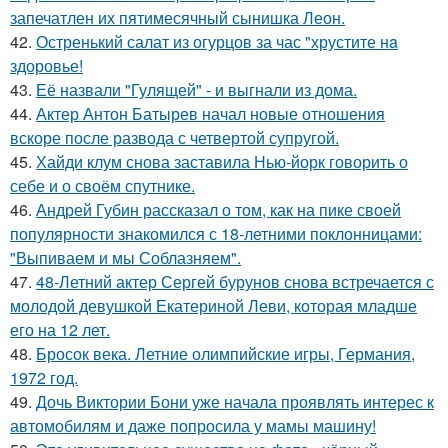
запечатлен их пятимесячный сынишка Леон.
42.
Остренький салат из огурцов за час "хрустите нa
здоровье!
43.
Её назвали "Гулящей" - и выгнали из дома.
44.
Актер Антон Батырев начал новые отношения
вскоре после развода с четвертой супругой.
45.
Хайди клум снова заставила Нью-йорк говорить о
себе и о своём спутнике.
46.
Андрей Губин рассказал о том, как на пике своей
популярности знакомился с 18-летними поклонницами:
"Выпиваем и мы Соблазняем".
47.
48-Летний актер Сергей бурунов снова встречается с
молодой девушкой Екатериной Леви, которая младше
его на 12 лет.
48.
Бросок века. Летние олимпийские игры, Германия,
1972 год.
49.
Дочь Виктории Бони уже начала проявлять интерес к
автомобилям и даже попросила у мамы машину!