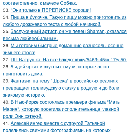
соответственно, к мачехе Собчак.
33.
"Они только в ПЕРЕПИСКЕ хороши!
34.
Пицца в булочке. Такую пиццу можно приготовить из
любого дрожжевого теста с любой начинкой.
35.
Заслуженный артист, он же певец Shaman, оказался
весьма любвеобильным.
36.
Мы готовим быстрые домашние разносолы осенне
зимнего стола!
37.
ПП Ватрушка. На все блюдо: кбжу/546/б 45/ж 17/у 50.
38.
5 идей ярких и вкусных смузи, которые легко
приготовить дома.
39.
Фантазия на тему "Шрека" в российских реалиях
превращает голливудскую сказку в родную и до боли
знакомую историю.
40.
В Нью-йорке состоялась премьера фильма "Мать
Мария", которую посетила исполнительница главной
роли Энн хэтэуэй.
41.
Алексей янгер вместе с супругой Татьяной
поделились свежими фотографиями, на которых