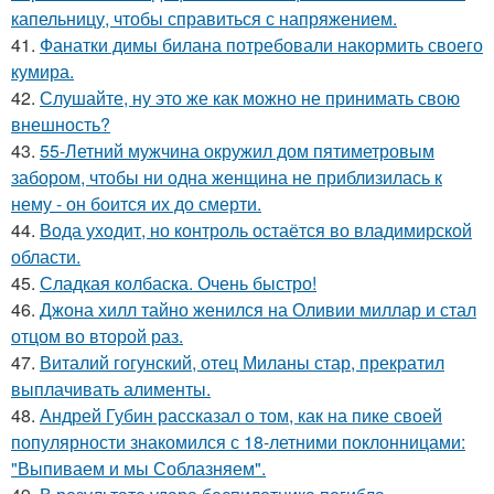
капельницу, чтобы справиться с напряжением.
41.
Фанатки димы билана потребовали накормить своего
кумира.
42.
Слушайте, ну это же как можно не принимать свою
внешность?
43.
55-Летний мужчина окружил дом пятиметровым
забором, чтобы ни одна женщина не приблизилась к
нему - он боится их до смерти.
44.
Вода уходит, но контроль остаётся во владимирской
области.
45.
Сладкая колбаска. Очень быстро!
46.
Джона хилл тайно женился на Оливии миллар и стал
отцом во второй раз.
47.
Виталий гогунский, отец Миланы стар, прекратил
выплачивать алименты.
48.
Андрей Губин рассказал о том, как на пике своей
популярности знакомился с 18-летними поклонницами:
"Выпиваем и мы Соблазняем".