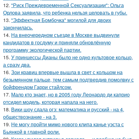
12.
"Риск Преждевременной Сексуализации": Ольга
Орлова заявила, что ребенка нельзя целовать в губы.
13.
"Эффектная Бомбочка" могилой для двоих
закончилась.
14.
На внеочередном съезде в Москве выдвинули
кандидатов в госдуму и приняли обновлённую
программу экологической партии.
15.
У принцессы Дианы было не одно культовое кольцо,
а сразу два.
16.
Зои кравиц впервые вышла в свет с кольцом на
безымянном пальце, тем самым подтвердив помолвку с
бойфрендом Гарри стайлсом.
17.
Мало кто знает, но в 2005 году Леонардо ди каприо
отсидел модель, которая напала на него.
18.
Вики шоу сдала огэ: математика и русский - на 4,
обществознание - на 3.
19.
Не могу пройти мимо нового клипа канье уэста с
Бьянкой в главной роли.