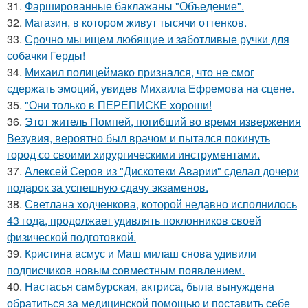
31.
Фаршированные баклажаны "Объедение".
32.
Магазин, в котором живут тысячи оттенков.
33.
Срочно мы ищем любящие и заботливые ручки для
собачки Герды!
34.
Михаил полицеймако признался, что не смог
сдержать эмоций, увидев Михаила Ефремова на сцене.
35.
"Они только в ПЕРЕПИСКЕ хороши!
36.
Этот житель Помпей, погибший во время извержения
Везувия, вероятно был врачом и пытался покинуть
город со своими хирургическими инструментами.
37.
Алексей Серов из "Дискотеки Аварии" сделал дочери
подарок за успешную сдачу экзаменов.
38.
Светлана ходченкова, которой недавно исполнилось
43 года, продолжает удивлять поклонников своей
физической подготовкой.
39.
Кристина асмус и Маш милаш снова удивили
подписчиков новым совместным появлением.
40.
Настасья самбурская, актриса, была вынуждена
обратиться за медицинской помощью и поставить себе