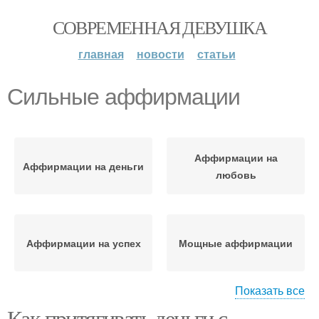
СОВРЕМЕННАЯ ДЕВУШКА
главная
новости
статьи
Сильные аффирмации
Аффирмации на
Аффирмации на деньги
любовь
Аффирмации на успех
Мощные аффирмации
Показать все
Как притягивать деньги с
Аффирмации на
Аффирмации на