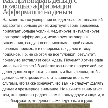
помощью аффирмаций.
привлечение
богатство
Аффирмации на деньги
На какие только ухищрения не идет человек, желающий
Аффирмации на
заработать больше денег: жертвует своим временем,
материальное
прилагает больше усилий, медитирует, визуализирует,
благополучие
повторяет аффирмации, использует заговоры и
заклинания, следует всевозможным, порой самым
нелепым приметам и поверьям, так далее и тому
подобное. Но, не смотря на все "уловки", результат,
почему-то заставляет себя ждать. Почему? Хотите один
маленький секрет? В действительности процесс добычи
денег должен приносить радость и быть легким, чтобы
деньги сами стремились стать вашими верными
слугами, что также означает, что вам не следует уделять
деньгам чрезмерное внимание. Но начните заниматься
тем, что приносит радость вам и пользу другим людям, и
вы обнаружите, что деньги сами идут к вам в руки.