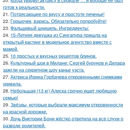
20.
Когда увидел актрису в сериале … и вообще не был
готов к реальности.
21.
Потрясающее по вкусу и простоте печенье!
22.
Горшочек, варись. Обязательно попробуйте!
23.
Фальшивый шницель. Ингредиенты:
24.
15-Летняя девушка из Сингапура пришла на
открытый кастинг в модельное агентство вместе с
мамой.
25.
10 простых и вкусных рецептов блинов.
26.
Культурный шок в Милане: Сергей бурунов и Дилара
зажгли на секретном шоу канье уэста.
27.
Актриса Ирина Горбачева откровенными снимками
удивила.
28.
Небольшая (13 кг) Алиска срочно ищет любящую
семью!
29.
Звёзды, которые выбрали максимум откровенности
на красной дорожке.
30.
Дочь Виктории Бони жёстко ответила на все слухи о
разводе родителей.