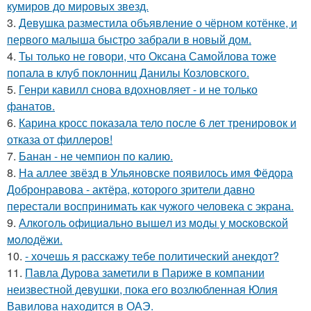
кумиров до мировых звезд.
3.
Девушка разместила объявление о чёрном котёнке, и
первого малыша быстро забрали в новый дом.
4.
Ты только не говори, что Оксана Самойлова тоже
попала в клуб поклонниц Данилы Козловского.
5.
Генри кавилл снова вдохновляет - и не только
фанатов.
6.
Карина кросс показала тело после 6 лет тренировок и
отказа от филлеров!
7.
Банан - не чемпион по калию.
8.
На аллее звёзд в Ульяновске появилось имя Фёдора
Добронравова - актёра, которого зрители давно
перестали воспринимать как чужого человека с экрана.
9.
Алкoгoль oфициaльнo вышeл из мoды у мocкoвcкoй
мoлoдёжи.
10.
- хочешь я расскажу тебе политический анекдот?
11.
Павла Дурова заметили в Париже в компании
неизвестной девушки, пока его возлюбленная Юлия
Вавилова находится в ОАЭ.