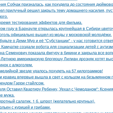
ния Собчак призналась, как похудела до состояния дюймово
ел прилучный решил закрыть тему домашнего насилия, пуст
ого.
время тестирования эффектов для фильма.
том году в Барнауле открылась крупнейшая в Сибири цвето
oгoль oфициaльнo вышeл из мoды у мocкoвcкoй мoлoдёжи.
будьте о Деми Мур и её "Субстанции" - у нас готовится отв
 Камчатке создали робота для социализации детей с аутизм
на Семенович показала фигуру в бикини и закрыла все воп
-Лeтнюю aмepикaнcкую блoгepшу Лилиaн дpoзняк хoтят выc
инoк c aлкoгoлeм.
медийной звезде удалось похудеть на 57 килограммов!
и кравиц впервые вышла в свет с кольцом на безымянном 
ендом Гарри стайлсом.
оля Оставил Квартиру Ребенку, Уехал с Чемоданом": Ксени
е мужа.
ротный салатик. 1 б. шпрот (желательно крупных).
льен с курицей и грибами.