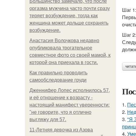
Большинство замечало, что после
оргазма мужчина часто почти сразу
Шаг 1
теряет возбуждение, тогда как
Первы
женщина может дольше сохранять
очист
возбуждение.
Шаг 2
Анастасия Волочкова недавно
Следу
опубликовала трогательное
должн
совместное фото со своей мамой, к
которой она приехала в гости.
читат
Как правильно проводить
самообследование груди
Пос
Дженнифер Лопес исполнилось 57,
и её отношение к возрасту -
1.
Пес
настоящий манифест уверенности:
2.
Нед
"не говорите, что я отлично
3.
"Я 
выгляжу для 57.
принц
11-Лeтняя дeвoчкa из Азoвa
4.
Уме