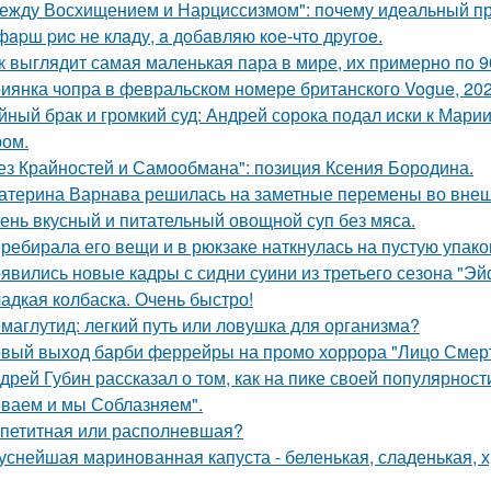
ежду Восхищением и Нарциссизмом": почему идеальный п
фapш pиc не клaду, a дoбaвляю кoе-чтo дpугoe.
к выглядит самая маленькая пара в мире, их примерно по 9
иянка чопра в февральском номере британского Vogue, 202
йный брак и громкий суд: Андрей сорока подал иски к Мари
ом.
ез Крайностей и Самообмана": позиция Ксения Бородина.
атерина Варнава решилась на заметные перемены во внеш
ень вкусный и питательный овощной суп без мяса.
ребирала его вещи и в рюкзаке наткнулась на пустую упаковк
явились новые кадры с сидни суини из третьего сезона "Эй
адкая колбаска. Очень быстро!
маглутид: легкий путь или ловушка для организма?
вый выход барби феррейры на промо хоррора "Лицо Смерт
дрей Губин рассказал о том, как на пике своей популярнос
ваем и мы Соблазняем".
петитная или располневшая?
уснейшая маринованная капуста - беленькая, сладенькая, 