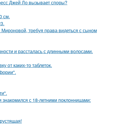
ресс Джей Ло вызывает споры?
0 см.
3.
и Мироновой, требуя права видеться с сыном
ности и рассталась с длинными волосами.
у от каких-то таблеток.
фории".
и".
ти знакомился с 18-летними поклонницами:
хрустящая!