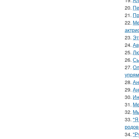
19.
Ал
20.
Пе
21.
Пр
22.
Ме
актрис
23.
Эт
24.
Ав
25.
Лю
26.
Сы
27.
Ол
упрям
28.
Ан
29.
Ан
30.
Ин
31.
Ме
32.
Мы
33.
"Я
родов
34.
"Р