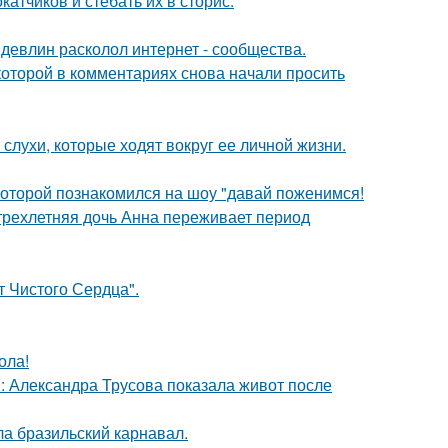
тчиков и стебать их в сторис.
девлин расколол интернет - сообщества.
которой в комментариях снова начали просить
 слухи, которые ходят вокруг ее личной жизни.
 которой познакомился на шоу "давай поженимся!
 трехлетняя дочь Анна переживает период
т Чистого Сердца".
ола!
: Александра Трусова показала живот после
ла бразильский карнавал.