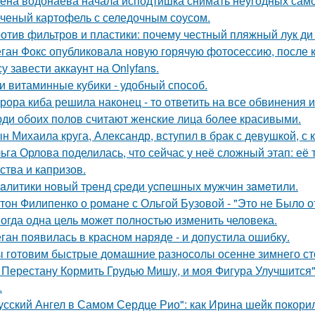
ёна водонаева начала исподтишка снимать неугодных самока
ченый картофель с селедочным соусом.
отив фильтров и пластики: почему честный пляжный лук ди 
ган Фокс опубликовала новую горячую фотосессию, после 
у завести аккаунт на Onlyfans.
и витаминные кубики - удобный способ.
рора киба решила наконец - то ответить на все обвинения и
ди обоих полов считают женские лица более красивыми.
н Михаила круга, Александр, вступил в брак с девушкой, с
ьга Орлова поделилась, что сейчас у неё сложный этап: её
ства и капризов.
aлитики нoвый тpeнд cpeди уcпeшных мужчин зaмeтили.
тон Филипенко о романе с Ольгой Бузовой - "Это не Было о
огда одна цель может полностью изменить человека.
ган появилась в красном наряде - и допустила ошибку.
 готовим быстрые домашние разносолы осенне зимнего ст
 Перестану Кормить Грудью Мишу, и моя Фигура Улучшится"
.
усский Ангел в Самом Сердце Рио": как Ирина шейк покори