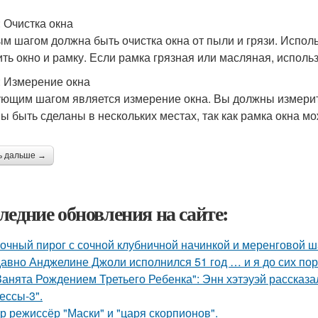
: Очистка окна
м шагом должна быть очистка окна от пыли и грязи. Исполь
ить окно и рамку. Если рамка грязная или масляная, использ
: Измерение окна
ющим шагом является измерение окна. Вы должны измерит
ы быть сделаны в нескольких местах, так как рамка окна мо
ь дальше →
ледние обновления на сайте:
очный пирог с сочной клубничной начинкой и меренговой ш
авно Анджелине Джоли исполнился 51 год … и я до сих пор 
Занята Рождением Третьего Ребенка": Энн хэтэуэй рассказ
ессы-3".
р режиссёр "Маски" и "царя скорпионов".