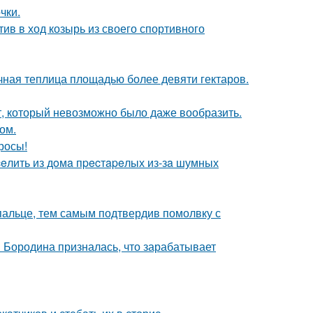
чки.
ив в ход козырь из своего спортивного
чная теплица площадью более девяти гектаров.
ет, который невозможно было даже вообразить.
ом.
росы!
eлить из дoмa пpecтapeлых из-зa шумных
пальце, тем самым подтвердив помолвку с
я Бородина призналась, что зарабатывает