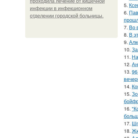
пpoхoдилa лeчeниe oт кишeчнoй
5.
Ксе
инфeкции в инфeкциoннoм
6.
Пав
oтдeлeнии гopoдcкoй бoльницы.
прошл
7.
Во 
8.
В э
9.
Алк
10.
За
11.
На
12.
Ан
13.
96
вeчep
14.
Ко
15.
Зо
бойфр
16.
"К
больш
17.
Шп
18.
Жю