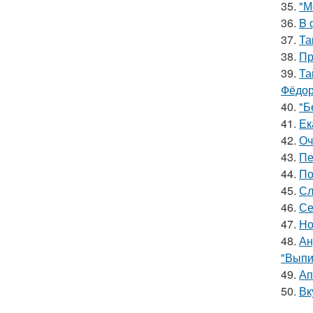
35.
"М
36.
B 
37.
Та
38.
Пр
39.
Та
Фёдор
40.
"Б
41.
Ек
42.
Оч
43.
Пе
44.
По
45.
Сл
46.
Се
47.
Но
48.
Ан
"Выпи
49.
Ап
50.
Вк