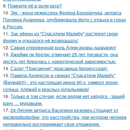
9.
Помните её в роли кати?
10.
Экс - жена режиссера Федора Бондарчука, актриса
Паулина Андреева, опубликовала фото с отдыха в горах
в России.
11.
Зак эфрон из "Спасатели Малибу" растерял свою
форму и отказался её возвращать!
12.
Самая откровенная роль Александры даддарио!
13.
Джейми ли Кертис отмечает 25 лет трезвости, она
десять лет боролась с наркотической зависимостью.
14.
Салат "Пригажуня" (красавица белорусская).
15.
Памела Андерсон и сериал "Спасатели Малибу"
(Baywatch) - это настоящая икона 90-х, символ эпохи,
солнца, пляжей и красных купальников!
16.
Только в том случае, если рядом нет хирурга - зашей
рану … муравьем.
17.
24-Летняя актриса Василина юсковец страдает от
дисморфофобии, это расстройства, при котором человек
неправильно воспринимает свое отражение.