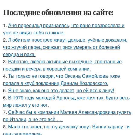
Последние обновления на сайте:
1.
Аня пересильд призналась, что рано повзрослела и
уже не видит себя в школе.
2.
Любители поострее живут дольше: учёные доказали,
что жгучий перец снижает риск умереть от болезней
сердца и рака.
3.
Работаю, люблю активные выходные, спонтанные
поездки и вечера в хорошей компании.
4.
Ты только не говори, что Оксана Самойлова тоже
попала в клуб поклонниц Данилы Козловского.
5.
Я не знаю, как она это делает, но ей всё к лицу!
6.
В 1979 году молодой Арнольд уже жил так, будто весь
мир лежал у его ног.
7.
Сейчас бы в компании Матвея Александровича гулять
по Италии, а не это всё ….
8.
Мало кто знает, но эту девушку зовут Винни харлоу - и
она супермодель.