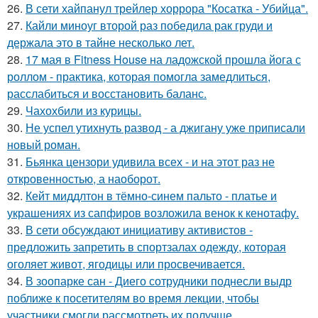
26.
В сети хайпанул трейлер хоррора "Косатка - Убийца".
27.
Кайли миноуг второй раз победила рак груди и
держала это в тайне несколько лет.
28.
17 мая в Fitness House на ладожской прошла йога с
роллом - практика, которая помогла замедлиться,
расслабиться и восстановить баланс.
29.
Чахохбили из курицы.
30.
Не успел утихнуть развод - а джигану уже приписали
новый роман.
31.
Бьянка цензори удивила всех - и на этот раз не
откровенностью, а наоборот.
32.
Кейт миддлтон в тёмно-синем пальто - платье и
украшениях из сапфиров возложила венок к кенотафу.
33.
В сети обсуждают инициативу активистов -
предложить запретить в спортзалах одежду, которая
оголяет живот, ягодицы или просвечивается.
34.
В зоопарке сан - Диего сотрудники поднесли выдр
поближе к посетителям во время лекции, чтобы
участники смогли рассмотреть их получше.