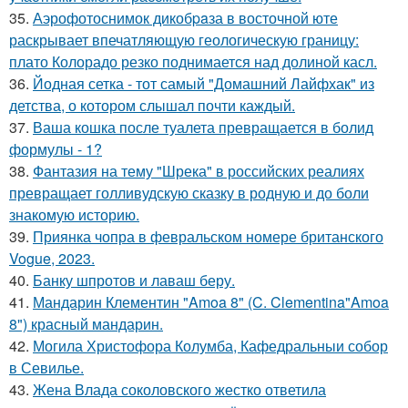
35.
Аэрофотоснимок дикобpaза в восточной юте
раскрывает впечатляющую геологическую границу:
плато Колорадо резко поднимается над долиной касл.
36.
Йодная сетка - тот самый "Домашний Лайфхак" из
детства, о котором слышал почти каждый.
37.
Ваша кошка после туалета превращается в болид
формулы - 1?
38.
Фантазия на тему "Шрека" в российских реалиях
превращает голливудскую сказку в родную и до боли
знакомую историю.
39.
Приянка чопра в февральском номере британского
Vogue, 2023.
40.
Банку шпротов и лаваш беру.
41.
Мандарин Клементин "Amoa 8" (C. Clementina"Amoa
8") красный мандарин.
42.
Могила Христофора Колумба, Кафедральныи собор
в Севилье.
43.
Жена Влада соколовского жестко ответила