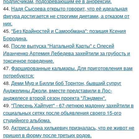
подписчикам, подозревающим её в анорексии.
44.
Надя Сысоева открыто говорит, что её идеальная
фигура достигается не строгими диетами, а отказом от
них.
45.
"Без Крайностей и Самообмана": позиция Ксения
Бородина.
46.
После выпуска "Натальной Карты" с Олесей
Иванченко Артемия Лебедева захейтили за грубость и
токсичное поведение.
47.
Фаршированные кальмары. Для приготовления вам
потребуются:
48.
Деми Мур и Билли боб Торнтон, бывший супруг
Анджелины Джоли, вместе представили в Лос-
анджелесе второй сезон проекта "Лэндмен".
49.
"Плесень Хайпует" - 67-летнюю мадонну захейтили в
социальных сетях после объявления своего 15-ого
студийного альбома.
50.
Актриса Анна хилькевич призналась, что ее живот не
пришел в форму после третьих родов.