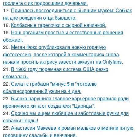
гослинга с их подросшими дочерьми.
17.
Пришлось воссоединиться с бывшим мужем: Собчак
на дне рождении отца бывшего.
18.
Колбасные тарелочки с сырной начинкой.
19.
Наш организм простые и естественные решения
обожает.
20.
Меган Фокс опубликовала новую горячую
фотосессию, после которой в комментариях снова
начали просить актрису завести аккаунт на Onlyfans.
21.
В 1903 году тюремная система США резко
сломалась.
22.
Салат с грибами "минус 5 кг"/готовлю
сбалансированный ужин на 4 дня.
23.
Бьянка нарушила главное карьерное правило ради
ироничного хита от создателя "Царицы".
24.
Срочно мы ищем любящие и заботливые ручки для
собачки Герды!
25.
Анастасия Макеева и роман мальков отметили пятую
годовщину свадьбы и венчания.