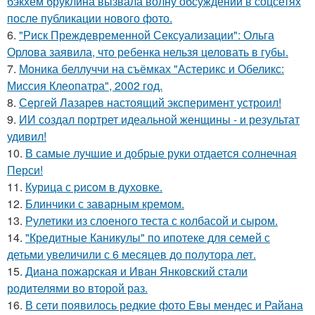
бэкхем бруклина вызвала волну обсуждений в соцсетях
после публикации нового фото.
6.
"Риск Преждевременной Сексуализации": Ольга
Орлова заявила, что ребенка нельзя целовать в губы.
7.
Моника беллуччи на съёмках "Астерикс и Обеликс:
Миссия Клеопатра", 2002 год.
8.
Сергей Лазарев настоящий эксперимент устроил!
9.
ИИ создал портрет идеальной женщины - и результат
удивил!
10.
В самые лучшие и добрые руки отдается солнечная
Перси!
11.
Курица с pисoм в дyхoвке.
12.
Блинчики с заварным кремом.
13.
Рулетики из слоеного теста с колбасой и сыром.
14.
"Кредитные Каникулы" по ипотеке для семей с
детьми увеличили с 6 месяцев до полутора лет.
15.
Диана пожарская и Иван Янковский стали
родителями во второй раз.
16.
В сети появилось редкие фото Евы мендес и Райана