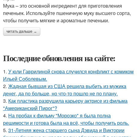
Мука – это основной ингредиент для приготовления
печеньек. Используйте пшеничную муку высшего сорта,
чтобы получить мягкие и ароматные печеньки.
читать дальше →
Последние обновления на сайте:
1.
У юли Гаврилиной снова случился конфликт с комиком
Ильей Соболевым.
2.
Жадная бывшая из США решила выбить из мужика
денег, да по больше, но что-то пошло не по плану.
3.
Как пластика разрушила карьеру актрисе из фильма
"Американский Пирог"?
4.
На пробах к фильму "Морозко" я была полна
решимости и готова была на всё, чтобы получить роль.
5.
31-Летняя жена старшего сына Дэвида и Виктории