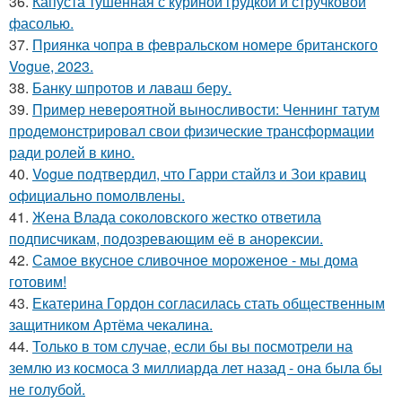
36.
Капуста тушенная с куриной грудкой и стручковой
фасолью.
37.
Приянка чопра в февральском номере британского
Vogue, 2023.
38.
Банку шпротов и лаваш беру.
39.
Пример невероятной выносливости: Ченнинг татум
продемонстрировал свои физические трансформации
ради ролей в кино.
40.
Vogue подтвердил, что Гарри стайлз и Зои кравиц
официально помолвлены.
41.
Жена Влада соколовского жестко ответила
подписчикам, подозревающим её в анорексии.
42.
Самое вкусное сливочное мороженое - мы дома
готовим!
43.
Екатерина Гордон согласилась стать общественным
защитником Артёма чекалина.
44.
Только в том случае, если бы вы посмотрели на
землю из космоса 3 миллиарда лет назад - она была бы
не голубой.