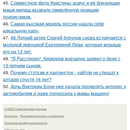
45.
Совместное фото Кристины асмус и её близняшки
маши милаш вызвало оживлённую реакцию
подписчиков.
46.
Самая высокая модель россии нашла себе
идеальную пару.
47.
48-Летний актер Сергей бурунов снова встречается с
молодой девушкой Екатериной Леви, которая младше
его на 12 лет.
48.
"Я Расстроен": Киркоров внезапно заявил о беде с
13-летним сыном.
49.
Почему стэтхэм и хантингтон - уайтли не спешат к
алтарю спустя 16 лет?
50.
Дочь Виктории Бони уже начала проявлять интерес к
автомобилям и даже попросила у мамы машину!
© 2026 Современная девушка
Контакты
Пользовательское соглашение
Политика конфидециальности
Обратная связь