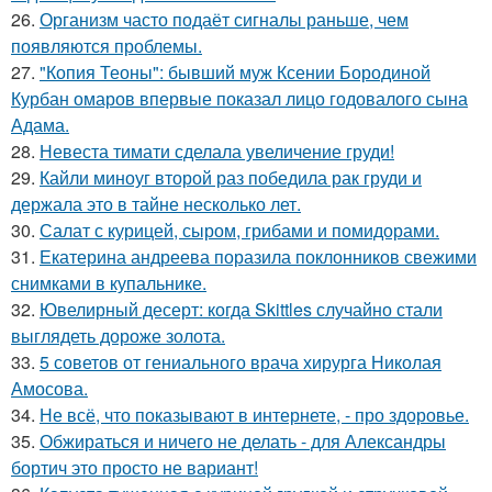
26.
Организм часто подаёт сигналы раньше, чем
появляются проблемы.
27.
"Копия Теоны": бывший муж Ксении Бородиной
Курбан омаров впервые показал лицо годовалого сына
Адама.
28.
Невеста тимати сделала увеличение груди!
29.
Кайли миноуг второй раз победила рак груди и
держала это в тайне несколько лет.
30.
Салат с курицей, сыром, грибами и помидорами.
31.
Екатерина андреева поразила поклонников свежими
снимками в купальнике.
32.
Ювелирный десерт: когда Skittles случайно стали
выглядеть дороже золота.
33.
5 советов от гениального врача хирурга Николая
Амосова.
34.
Не всё, что показывают в интернете, - про здоровье.
35.
Обжираться и ничего не делать - для Александры
бортич это просто не вариант!