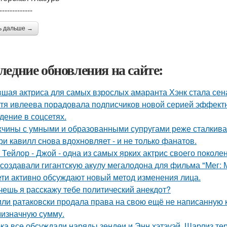
-------------
ь дальше →
ледние обновления на сайте:
шая актриса для самых взрослых амаранта Хэнк стала сен
тя ивлеева порадовала подписчиков новой серией эффектны
дение в соцсетях.
чины с умными и образованными супругами реже сталкиваю
ри кавилл снова вдохновляет - и не только фанатов.
 Тейлор - Джой - одна из самых ярких актрис своего поколе
 создавали гигантскую акулу мегалодона для фильма "Мег:
ети активно обсуждают новый метод изменения лица.
очешь я расскажу тебе политический анекдот?
ли ратаковски продала права на свою ещё не написанную кн
мизначную сумму.
ка все обсуждали наряды зендеи и Энн хэтэуэй, Шарлиз те