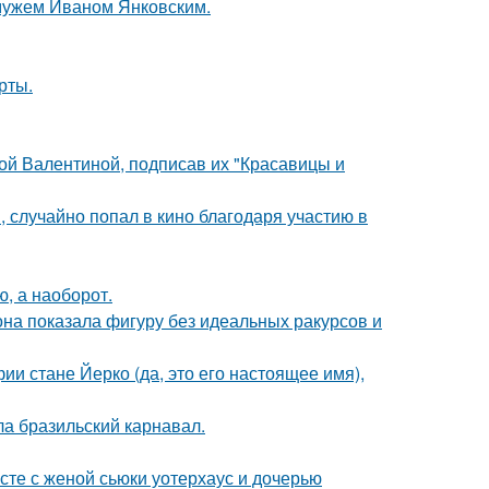
 мужем Иваном Янковским.
рты.
ой Валентиной, подписав их "Красавицы и
 случайно попал в кино благодаря участию в
ю, а наоборот.
е она показала фигуру без идеальных ракурсов и
ии стане Йерко (да, это его настоящее имя),
ла бразильский карнавал.
есте с женой сьюки уотерхаус и дочерью