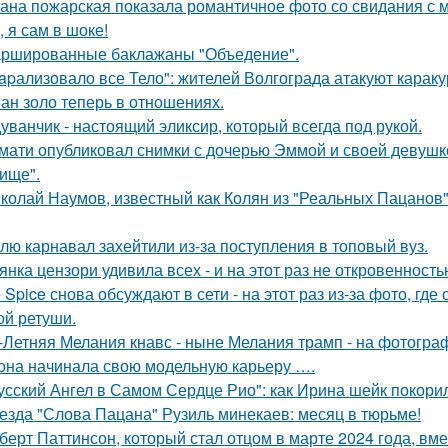
ана пожарская показала романтичное фото со свидания с
, я сам в шоке!
ршированные баклажаны "Объедение".
apализовало все Тело": жителей Волгограда атакуют караку
ан золо теперь в отношениях.
уванчик - настоящий эликсир, который всегда под рукой.
мати опубликовал снимки с дочерью Эммой и своей девушк
ище".
колай Наумов, известный как Колян из "Реальных Пацанов",
лю карнавал захейтили из-за поступления в топовый вуз.
янка цензори удивила всех - и на этот раз не откровенность
e Spice снова обсуждают в сети - на этот раз из-за фото, гд
ой ретуши.
-Летняя Мелания кнавс - ныне Мелания трамп - на фотограф
 она начинала свою модельную карьеру ….
усский Ангел в Самом Сердце Рио": как Ирина шейк покори
езда "Слова Пацана" Рузиль минекаев: месяц в тюрьме!
берт Паттинсон, который стал отцом в марте 2024 года, вм