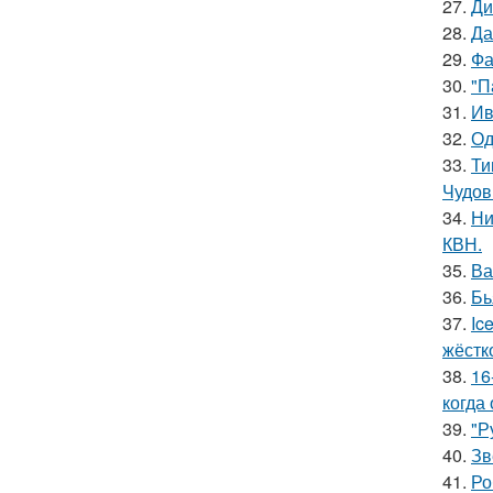
27.
Ди
28.
Да
29.
Фа
30.
"П
31.
Ив
32.
Од
33.
Ти
Чудов
34.
Ни
КВН.
35.
Ва
36.
Бь
37.
Ic
жёстк
38.
16
когда
39.
"Р
40.
Зв
41.
Ро