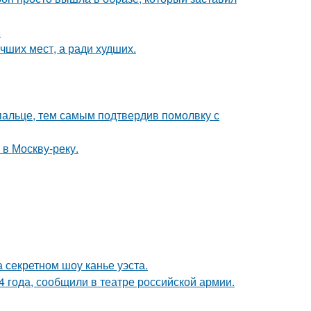
.
чших мест, а ради худших.
пальце, тем самым подтвердив помолвку с
 в Москву-реку.
 секретном шоу канье уэста.
 года, сообщили в театре российской армии.