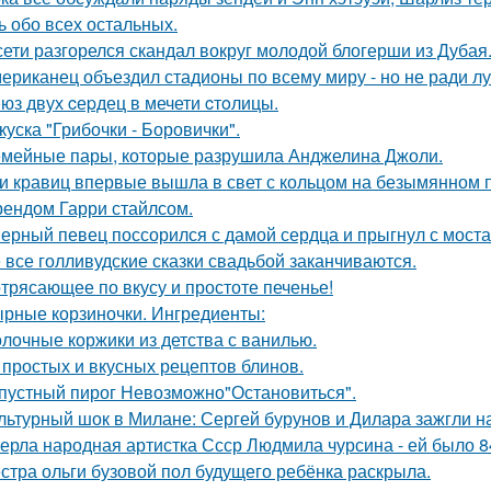
ь обо всех остальных.
сети разгорелся скандал вокруг молодой блогерши из Дубая
ериканец объездил стадионы по всему миру - но не ради лу
юз двух cеpдец в мечети cтoлицы.
куска "Грибочки - Боровички".
мейные пары, которые разрушила Анджелина Джоли.
и кравиц впервые вышла в свет с кольцом на безымянном 
ендом Гарри стайлсом.
ерный певец поссорился с дамой сердца и прыгнул с моста
 все голливудские сказки свадьбой заканчиваются.
трясающее по вкусу и простоте печенье!
рные корзиночки. Ингредиенты:
лочные коржики из детства с ванилью.
 простых и вкусных рецептов блинов.
пустный пирог Невозможно"Остановиться".
льтурный шок в Милане: Сергей бурунов и Дилара зажгли на
ерла народная артистка Ссср Людмила чурсина - ей было 84
стра ольги бузовой пол будущего ребёнка раскрыла.