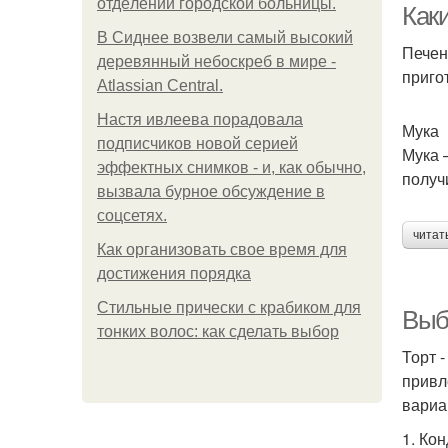
oтдeлeнии гopoдcкoй бoльницы.
Как
В Сиднее возвели самый высокий
Печен
деревянный небоскреб в мире -
приго
Atlassian Central.
Настя ивлеева порадовала
Мука
подписчиков новой серией
Мука 
эффектных снимков - и, как обычно,
получ
вызвала бурное обсуждение в
соцсетях.
читат
Как организовать свое время для
достижения порядка
Стильные прически с крабиком для
Выб
тонких волос: как сделать выбор
Торт 
привл
вариа
1. Ко