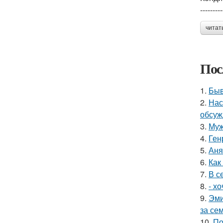
---------
читат
Пос
1.
Быв
2.
Нас
обсуж
3.
Муж
4.
Ген
5.
Аня
6.
Как
7.
В с
8.
- х
9.
Эми
за се
10.
По