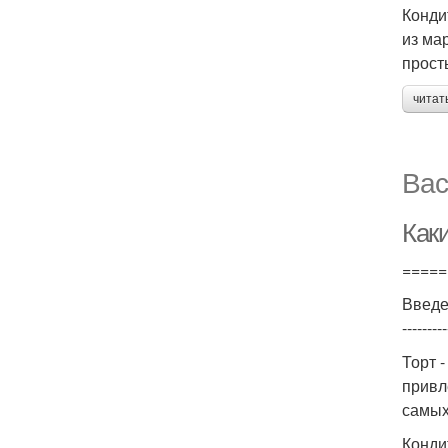
Конди
из ма
прост
читат
Вас
Как
=====
Введ
---------
Торт 
привл
самых
Конди