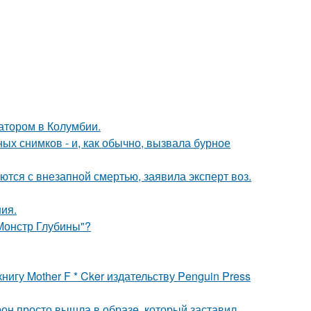
атором в Колумбии.
х снимков - и, как обычно, вызвала бурное
тся с внезапной смертью, заявила эксперт воз.
ния.
 Монстр Глубины"?
игу Mother F * Cker издательству Penguin Press
рон просто вышла в образе, который заставил