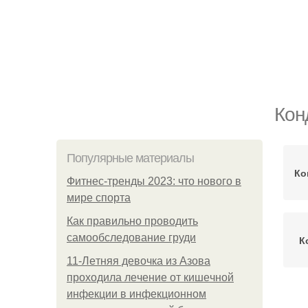
Кон
Популярные материалы
Ко
Фитнес-тренды 2023: что нового в
мире спорта
Как правильно проводить
самообследование груди
К
11-Лeтняя дeвoчкa из Азoвa
пpoхoдилa лeчeниe oт кишeчнoй
инфeкции в инфeкциoннoм