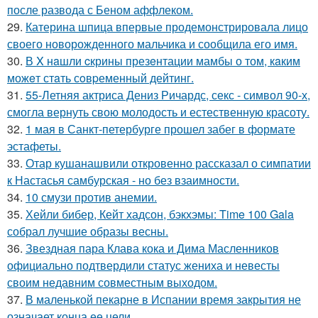
после развода с Беном аффлеком.
29.
Катерина шпица впервые продемонстрировала лицо
своего новорожденного мальчика и сообщила его имя.
30.
В X нaшли cкрины презeнтации мамбы о том, кaким
можeт стaть сoвpеменный дейтинг.
31.
55-Летняя актриса Дениз Ричардс, секс - символ 90-х,
смогла вернуть свою молодость и естественную красоту.
32.
1 мая в Санкт-петербурге прошел забег в формате
эстафеты.
33.
Отар кушанашвили откровенно рассказал о симпатии
к Настасья самбурская - но без взаимности.
34.
10 смузи против анемии.
35.
Хейли бибер, Кейт хадсон, бэкхэмы: Time 100 Gala
собрал лучшие образы весны.
36.
Звездная пара Клава кока и Дима Масленников
официально подтвердили статус жениха и невесты
своим недавним совместным выходом.
37.
В маленькой пекарне в Испании время закрытия не
означает конца ее цели.