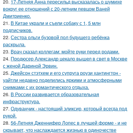
20.
17-Летняя Анна пересильд высказалась о шумихе
вокруг ее отношений с 20-летним певцом Ваней
Дмитриенко.
21.
В Китае украли и съели собаку с 1, 5 млн
подписчиков.
22.
Сестра ольги бузовой пол будущего ребёнка
раскрыла.
23.
Врач сказал коллегам: мойте руки перед родами.
24.
Продюсер Александр цекало вышел в свет в Москве
с женой Дариной Эрвин.
25.
Джейсон стэтхем и его супруга роузи хантингтон -
уайтли недавно поделились яркими и атмосферными
снимками с их романтического отдыха.
26.
В России развивается образовательная
инфраструктура.
27.
Одуванчик - настоящий эликсир, который всегда под
рукой.
28.
56-Летняя Дженнифер Лопес в лучшей форме - и не
скрывает, что наслаждается жизнью в одиночестве