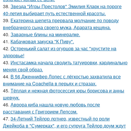
38.
Звезда "Игры Престолов" Эмилия Кларк на пороге
40-летия выбирает путь естественной красоты.
39.
Екатерина шепета прервала молчание по поводу
внебрачного сына своего мужа, Арарата кещяна.
40.
Заварные блины на минералке.
41.
Кабачковая закуска "К Пиву".
42.
Остренький салат из огурцов за час "хрустите нa
здоровье!
43.
Инстасамка начала сводить татуировки, кардинально
меняя свой образ.
44.
В 56 Дженнифер Лопес с лёгкостью захватила все
внимание на Coachella в перьях и стразах.
45.
Тёплая и нежная фотосессия юры борисова и анны
шевчук.
46.
Аврора киба нашла новую любовь после
расставания с Григорием Лепсом.
47.
34-Летний Тейлор лотнер, известный по роли
Джейкоба в "Сумерках", и его супруга Тейлор доум ждут