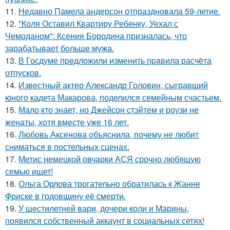
11.
Недавно Памела андерсон отпраздновала 59-летие.
12.
"Коля Оставил Квартиру Ребенку, Уехал с
Чемоданом": Ксения Бородина призналась, что
зарабатывает больше мужа.
13.
В Госдуме пpeдложили изменить пpaвила расчёта
отпусков.
14.
Известный актер Александр Головин, сыгравший
юного кадета Макарова, поделился семейным счастьем.
15.
Мало кто знает, но Джейсон стэйтем и роузи не
женаты, хотя вместе уже 16 лет.
16.
Любовь Аксенова объяснила, почему не любит
сниматься в постельных сценах.
17.
Метис немецкой овчарки АСЯ срочно любящую
семью ищет!
18.
Ольга Орлова трогательно обратилась к Жанне
Фриске в годовщину её смерти.
19.
У шестилетней вари, дочери коли и Марины,
появился собственный аккаунт в социальных сетях!