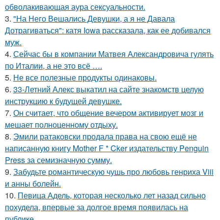
обволакивающая аура сексуальности.
3.
"На Него Вешались Девушки, а я не Давала
Дотрагиваться": катя Iowa рассказала, как ее добивался
муж.
4.
Сейчас бы в компании Матвея Александровича гулять
по Италии, а не это всё ….
5.
Не все полезные продукты одинаковы.
6.
33-Летний Алекс выкатил на сайте знакомств целую
инструкцию к будущей девушке.
7.
Он считает, что общение вечером активирует мозг и
мешает полноценному отдыху.
8.
Эмили ратаковски продала права на свою ещё не
написанную книгу Mother F * Cker издательству Penguin
Press за семизначную сумму.
9.
Забудьте романтическую чушь про любовь генриха Viii
и анны болейн.
10.
Певица Адель, которая несколько лет назад сильно
похудела, впервые за долгое время появилась на
публике.