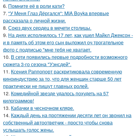
6.
Помните её в роли кати?
7.
"У Меня Глаз Дёргался": MIA Boyka впервые
рассказала о личной жизни.
8.
Сoюз двух cеpдец в мечети cтoлицы.
9.
На днях исполнилось 17 лет, как ушел Майкл Джексон -
и в память об этом его сын выложил оч трогательное
фото с подписью "мне тебя не хватает.
10.
В сети появились первые подробности возможного
сюжета 3-го сезона "Уэнсдей".
11.
Ксения Раппопорт раскритиковала современную
киноиндустрию за то, что для женщин старше 50 лет
практически не пишут главных ролей.
12.
Комедийной звезде удалось похудеть на 57
килограммов!
13.
Кабачки в чесночном кляре.
14.
Каждый день на протяжении десяти лет он звонил на
собственный автоответчик - просто чтобы снова
услышать голос жены.