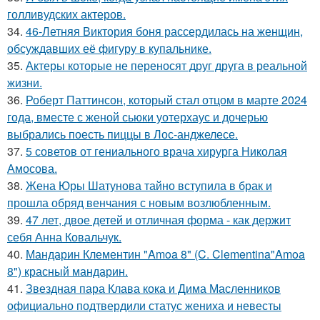
голливудских актеров.
34.
46-Летняя Виктория боня рассердилась на женщин,
обсуждавших её фигуру в купальнике.
35.
Актеры которые не переносят друг друга в реальной
жизни.
36.
Роберт Паттинсон, который стал отцом в марте 2024
года, вместе с женой сьюки уотерхаус и дочерью
выбрались поесть пиццы в Лос-анджелесе.
37.
5 советов от гениального врача хирурга Николая
Амосова.
38.
Жена Юры Шатунова тайно вступила в брак и
прошла обряд венчания с новым возлюбленным.
39.
47 лет, двое детей и отличная форма - как держит
себя Анна Ковальчук.
40.
Мандарин Клементин "Amoa 8" (C. Clementina"Amoa
8") красный мандарин.
41.
Звездная пара Клава кока и Дима Масленников
официально подтвердили статус жениха и невесты