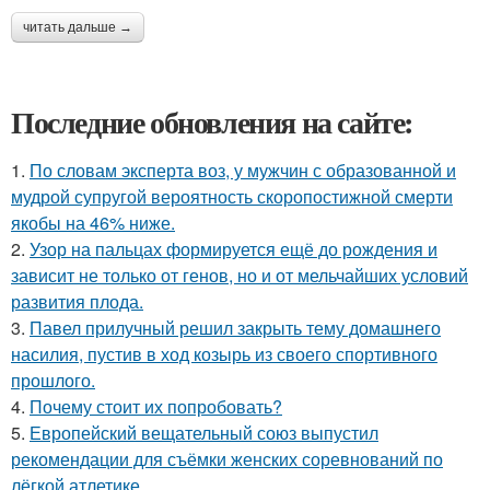
читать дальше →
Последние обновления на сайте:
1.
По словам эксперта воз, у мужчин с образованной и
мудрой супругой вероятность скоропостижной смерти
якобы на 46% ниже.
2.
Узор на пальцах формируется ещё до рождения и
зависит не только от генов, но и от мельчайших условий
развития плода.
3.
Павел прилучный решил закрыть тему домашнего
насилия, пустив в ход козырь из своего спортивного
прошлого.
4.
Почему стоит их попробовать?
5.
Европейский вещательный союз выпустил
рекомендации для съёмки женских соревнований по
лёгкой атлетике.