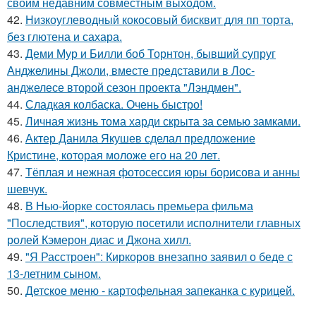
своим недавним совместным выходом.
42.
Низкоуглеводный кокосовый бисквит для пп торта,
без глютена и сахара.
43.
Деми Мур и Билли боб Торнтон, бывший супруг
Анджелины Джоли, вместе представили в Лос-
анджелесе второй сезон проекта "Лэндмен".
44.
Сладкая колбаска. Очень быстро!
45.
Личная жизнь тома харди скрыта за семью замками.
46.
Актер Данила Якушев сделал предложение
Кристине, которая моложе его на 20 лет.
47.
Тёплая и нежная фотосессия юры борисова и анны
шевчук.
48.
В Нью-йорке состоялась премьера фильма
"Последствия", которую посетили исполнители главных
ролей Кэмерон диас и Джона хилл.
49.
"Я Расстроен": Киркоров внезапно заявил о беде с
13-летним сыном.
50.
Детское меню - картофельная запеканка с курицей.