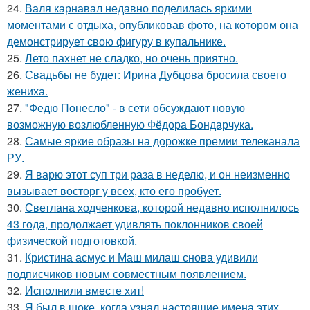
24.
Валя карнавал недавно поделилась яркими
моментами с отдыха, опубликовав фото, на котором она
демонстрирует свою фигуру в купальнике.
25.
Лето пахнет не сладко, но очень приятно.
26.
Свадьбы не будет: Ирина Дубцова бросила своего
жениха.
27.
"Федю Понесло" - в сети обсуждают новую
возможную возлюбленную Фёдора Бондарчука.
28.
Самые яркие образы на дорожке премии телеканала
РУ.
29.
Я варю этот суп три раза в неделю, и он неизменно
вызывает восторг у всех, кто его пробует.
30.
Светлана ходченкова, которой недавно исполнилось
43 года, продолжает удивлять поклонников своей
физической подготовкой.
31.
Кристина асмус и Маш милаш снова удивили
подписчиков новым совместным появлением.
32.
Исполнили вместе хит!
33.
Я был в шоке, когда узнал настоящие имена этих