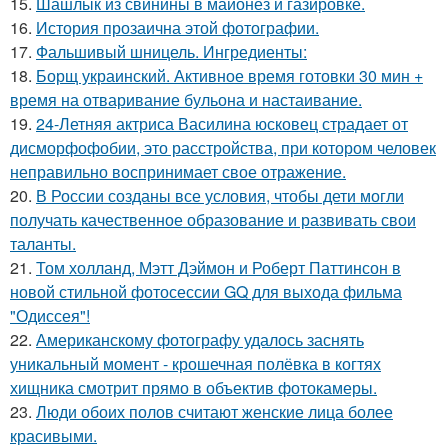
15.
Шашлык из свинины в майонез и газировке.
16.
История прозаична этой фотографии.
17.
Фальшивый шницель. Ингредиенты:
18.
Борщ украинский. Активное время готовки 30 мин +
время на отваривание бульона и настаивание.
19.
24-Летняя актриса Василина юсковец страдает от
дисморфофобии, это расстройства, при котором человек
неправильно воспринимает свое отражение.
20.
В России созданы все условия, чтобы дети могли
получать качественное образование и развивать свои
таланты.
21.
Том холланд, Мэтт Дэймон и Роберт Паттинсон в
новой стильной фотосессии GQ для выхода фильма
"Одиссея"!
22.
Американскому фотографу удалось заснять
уникальный момент - крошечная полёвка в когтях
хищника смотрит прямо в объектив фотокамеры.
23.
Люди обоих полов считают женские лица более
красивыми.