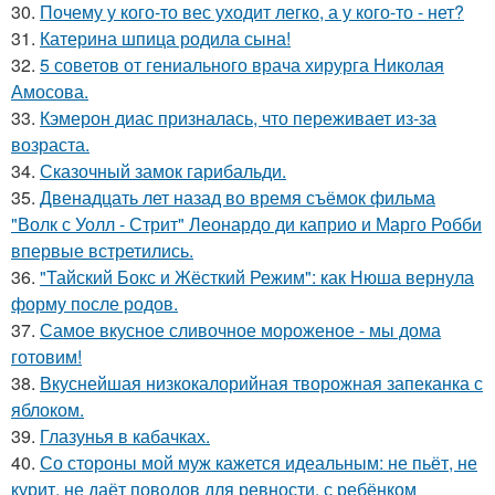
30.
Почему у кого-то вес уходит легко, а у кого-то - нет?
31.
Катерина шпица родила сына!
32.
5 советов от гениального врача хирурга Николая
Амосова.
33.
Кэмерон диас призналась, что переживает из-за
возраста.
34.
Сказочный замок гарибальди.
35.
Двенадцать лет назад во время съёмок фильма
"Волк с Уолл - Стрит" Леонардо ди каприо и Марго Робби
впервые встретились.
36.
"Тайский Бокс и Жёсткий Режим": как Нюша вернула
форму после родов.
37.
Самое вкусное сливочное мороженое - мы дома
готовим!
38.
Вкуснейшая низкокалорийная творожная запеканка с
яблоком.
39.
Глазунья в кабачках.
40.
Со стороны мой муж кажется идеальным: не пьёт, не
курит, не даёт поводов для ревности, с ребёнком