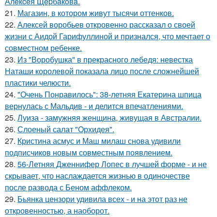
Алeкceя Щepбaкoвa.
21.
Магазин, в котором живут тысячи оттенков.
22.
Алексей воробьев откровенно рассказал о своей
жизни с Аидой Гарифуллиной и признался, что мечтает о
совместном ребенке.
23.
Из "Воробушка" в прекрасного лебедя: невестка
Наташи королевой показала лицо после сложнейшей
пластики челюсти.
24.
"Очень Понравилось": 38-летняя Екатерина шпица
вернулась с Мальдив - и делится впечатлениями.
25.
Луиза - замужняя женщина, живущая в Австралии.
26.
Слоеный салат "Орхидея".
27.
Кристина асмус и Маш милаш снова удивили
подписчиков новым совместным появлением.
28.
56-Летняя Дженнифер Лопес в лучшей форме - и не
скрывает, что наслаждается жизнью в одиночестве
после развода с Беном аффлеком.
29.
Бьянка цензори удивила всех - и на этот раз не
откровенностью, а наоборот.