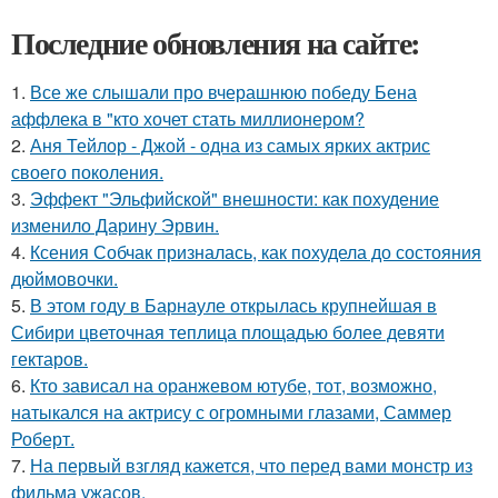
Последние обновления на сайте:
1.
Все же слышали про вчерашнюю победу Бена
аффлека в "кто хочет стать миллионером?
2.
Аня Тейлор - Джой - одна из самых ярких актрис
своего поколения.
3.
Эффект "Эльфийской" внешности: как похудение
изменило Дарину Эрвин.
4.
Ксения Собчак призналась, как похудела до состояния
дюймовочки.
5.
В этом году в Барнауле открылась крупнейшая в
Сибири цветочная теплица площадью более девяти
гектаров.
6.
Кто зависал на оранжевом ютубе, тот, возможно,
натыкался на актрису с огромными глазами, Саммер
Роберт.
7.
На первый взгляд кажется, что перед вами монстр из
фильма ужасов.