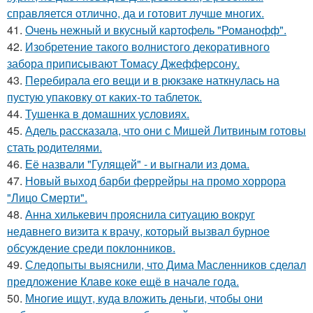
справляется отлично, да и готовит лучше многих.
41.
Очень нежный и вкусный картофель "Романофф".
42.
Изобретение такого волнистого декоративного
забора приписывают Томасу Джефферсону.
43.
Перебирала его вещи и в рюкзаке наткнулась на
пустую упаковку от каких-то таблеток.
44.
Тушенка в домашних условиях.
45.
Адель рассказала, что они с Мишей Литвиным готовы
стать родителями.
46.
Её назвали "Гулящей" - и выгнали из дома.
47.
Новый выход барби феррейры на промо хоррора
"Лицо Смерти".
48.
Анна хилькевич прояснила ситуацию вокруг
недавнего визита к врачу, который вызвал бурное
обсуждение среди поклонников.
49.
Следопыты выяснили, что Дима Масленников сделал
предложение Клаве коке ещё в начале года.
50.
Многие ищут, куда вложить деньги, чтобы они