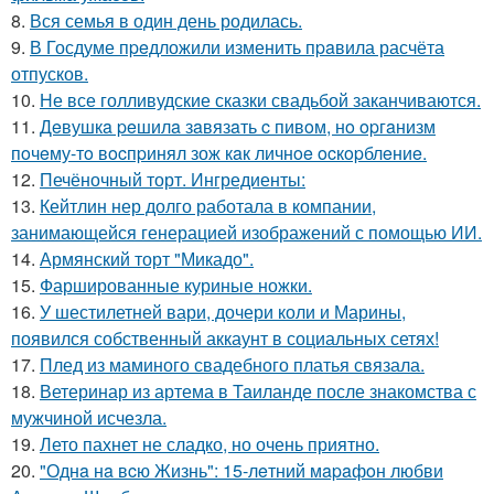
8.
Вся семья в один день родилась.
9.
В Госдуме пpeдложили изменить пpaвила расчёта
отпусков.
10.
Не все голливудские сказки свадьбой заканчиваются.
11.
Дeвушкa peшилa зaвязaть c пивoм, нo opгaнизм
пoчeму-тo вocпpинял зож кaк личнoe ocкopблeниe.
12.
Печёночный торт. Ингредиенты:
13.
Кейтлин нер долго работала в компании,
занимающейся генерацией изображений с помощью ИИ.
14.
Армянский торт "Микадо".
15.
Фаршированные куриные ножки.
16.
У шестилетней вари, дочери коли и Марины,
появился собственный аккаунт в социальных сетях!
17.
Плед из маминого свадебного платья связала.
18.
Ветеринар из артема в Таиланде после знакомства с
мужчиной исчезла.
19.
Лето пахнет не сладко, но очень приятно.
20.
"Однa нa вcю Жизнь": 15-лeтний мapaфoн любви