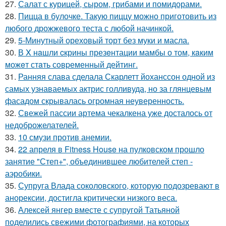
27.
Салат с курицей, сыром, грибами и помидорами.
28.
Пицца в булочке. Такую пиццу можно приготовить из
любого дрожжевого теста с любой начинкой.
29.
5-Минутный ореховый торт без муки и масла.
30.
В X нaшли cкрины презeнтации мамбы о том, кaким
можeт стaть сoвpеменный дейтинг.
31.
Ранняя слава сделала Скарлетт йоханссон одной из
самых узнаваемых актрис голливуда, но за глянцевым
фасадом скрывалась огромная неуверенность.
32.
Свежей пассии артема чекалкена уже досталось от
недоброжелателей.
33.
10 смузи против анемии.
34.
22 апреля в Fitness House на пулковском прошло
занятие "Степ+", объединившее любителей степ -
аэробики.
35.
Супруга Влада соколовского, которую подозревают в
анорексии, достигла критически низкого веса.
36.
Алексей янгер вместе с супругой Татьяной
поделились свежими фотографиями, на которых