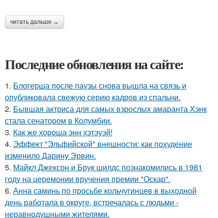
читать дальше →
Последние обновления на сайте:
1.
Блогерша после паузы снова вышла на связь и
опубликовала свежую серию кадров из спальни.
2.
Бывшая актриса для самых взрослых амаранта Хэнк
стала сенатором в Колумбии.
3.
Как же хороша энн хэтэуэй!
4.
Эффект "Эльфийской" внешности: как похудение
изменило Дарину Эрвин.
5.
Майкл Джексон и Брук шилдс познакомились в 1981
году на церемонии вручения премии "Оскар".
6.
Анна саминь по просьбе кольчугинцев в выходной
день работала в округе, встречалась с людьми -
неравнодушными жителями.