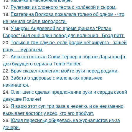
17.
Рулетики из слоеного теста с колбасой и сыром.
18.
Екатерина Волкова пожалела только об одном - что
не ценила себя в молодости.
19.
У мирры Андреевой во время финала "Ролан
Гаррос" был ещё один повод для волнения - Брэд питт.
20.
Только в том случае, если рядом нет хирурга - зашей
рану … муравьем.
21.
Amazon показал Софи Тернер в образе Лары крофт
для будущего сериала Tomb Raider.
22.
Врач сказал коллегам: мойте руки перед родами.
23.
Забота о здоровье с маленьких привычек
начинается.
24.
Олег шепс сделал предложение руки и сердца своей
девушке Полине!
25.
Я варю этот суп три раза в неделю, и он неизменно
вызывает восторг у всех, кто его пробует.
26.
Юлия пересильд обиделась на журналистов из-за
дочери.