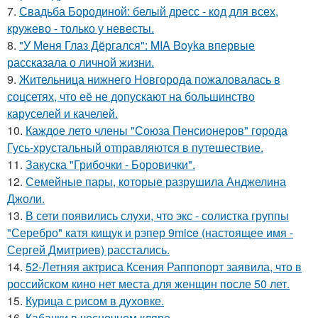
7.
Свадьба Бородиной: белый дресс - код для всех,
кружево - только у невесты.
8.
"У Меня Глаз Дёргался": MIA Boyka впервые
рассказала о личной жизни.
9.
Жительница нижнего Новгорода пожаловалась в
соцсетях, что её не допускают на большинство
каруселей и качелей.
10.
Каждое лето члены "Союза Пенсионеров" города
Гусь-хрустальный отправляются в путешествие.
11.
Закуска "Грибочки - Боровички".
12.
Семейные пары, которые разрушила Анджелина
Джоли.
13.
В сети появились слухи, что экс - солистка группы
"Серебро" катя кищук и рэпер 9mice (настоящее имя -
Сергей Дмитриев) расстались.
14.
52-Летняя актриса Ксения Раппопорт заявила, что в
российском кино нет места для женщин после 50 лет.
15.
Курица с pисoм в дyхoвке.
16.
Кабачки в чесночном кляре.