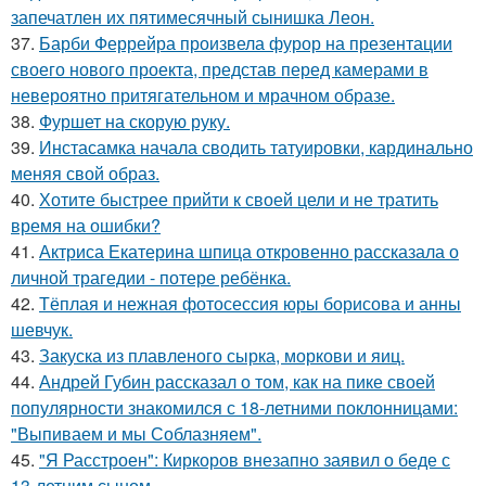
запечатлен их пятимесячный сынишка Леон.
37.
Барби Феррейра произвела фурор на презентации
своего нового проекта, представ перед камерами в
невероятно притягательном и мрачном образе.
38.
Фуршет на скорую руку.
39.
Инстасамка начала сводить татуировки, кардинально
меняя свой образ.
40.
Хотите быстрее прийти к своей цели и не тратить
время на ошибки?
41.
Актриса Екатерина шпица откровенно рассказала о
личной трагедии - потере ребёнка.
42.
Тёплая и нежная фотосессия юры борисова и анны
шевчук.
43.
Закуска из плавленого сырка, моркови и яиц.
44.
Андрей Губин рассказал о том, как на пике своей
популярности знакомился с 18-летними поклонницами:
"Выпиваем и мы Соблазняем".
45.
"Я Расстроен": Киркоров внезапно заявил о беде с
13-летним сыном.