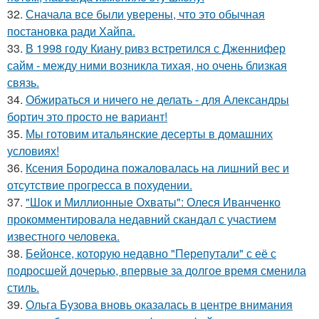
32.
Сначала все были уверены, что это обычная
постановка ради Хайпа.
33.
В 1998 году Киану ривз встретился с Дженнифер
сайм - между ними возникла тихая, но очень близкая
связь.
34.
Обжираться и ничего не делать - для Александры
бортич это просто не вариант!
35.
Мы готовим итальянские десерты в домашних
условиях!
36.
Ксения Бородина пожаловалась на лишний вес и
отсутствие прогресса в похудении.
37.
"Шок и Миллионные Охваты": Олеся Иванченко
прокомментировала недавний скандал с участием
известного человека.
38.
Бейонсе, которую недавно "Перепутали" с её с
подросшей дочерью, впервые за долгое время сменила
стиль.
39.
Ольга Бузова вновь оказалась в центре внимания