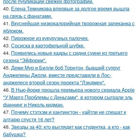
после публикации свежих фотографий.
40.
Елена Темникова впервые за долгое время вышла
на связь с фанатами.
41.
Вкуснейшая низкокалорийная творожная запеканка с
яблоком.
42.
Пирожное из кукурузных палочек.
43.
Сосиска в картофельной шубке.
44.
Появились новые кадры с сидни суини из третьего
сезона "Эйфории".
45.
Деми Мур и Билли боб Торнтон, бывший супруг
Анджелины Джоли, вместе представили в Лос-
анджелесе второй сезон проекта "Лэндмен".
46.
В Нью-йорке прошла премьера нового сериала Apple
"У Марго Проблемы с Деньгами", в котором сыграли эль
фаннинг и Николь кидман.
47.
Почему стэтхэм и хантингтон - уайтли не спешат к
алтарю спустя 16 лет?
48.
Звезды за 40: кто выглядит как студентка, а кто - как
бабушка?