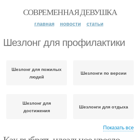
СОВРЕМЕННАЯ ДЕВУШКА
главная
новости
статьи
Шезлонг для профилактики
Шезлонг для пожилых
Шезлонги по версии
людей
Шезлонг для
Шезлонги для отдыха
достижения
Показать все
Как выбрать идеальное кресло
Шезлонги по
Шезлонг для