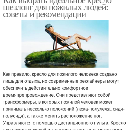
шезлонг для пожилых людей:
вместительности
использования
советы и рекомендации
Шезлонги для
Электронные шезлонги
новорожденных
Шезлонги для
медицинских целей
Как правило, кресло для пожилого человека создано
лишь для отдыха, но современные реклайнеры могут
обеспечить действительно комфортное
времяпрепровождение. Они представляют собой
трансформеры, в которых пожилой человек может
принимать несколько положений (лежа-полулежа, сидя-
полусидя), а также менять расположение ног.
Управляются с помощью дистанционного пульта. Кресло
для пожилых людей в квартиру такого типа может иметь