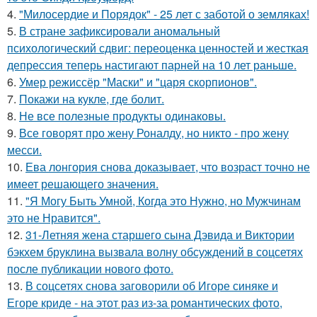
4.
"Милосердие и Порядок" - 25 лет с заботой о земляках!
5.
В стране зафиксировали аномальный
психологический сдвиг: переоценка ценностей и жесткая
депрессия теперь настигают парней на 10 лет раньше.
6.
Умер режиссёр "Маски" и "царя скорпионов".
7.
Покажи на кукле, где болит.
8.
Не все полезные продукты одинаковы.
9.
Все говорят про жену Роналду, но никто - про жену
месси.
10.
Ева лонгория снова доказывает, что возраст точно не
имеет решающего значения.
11.
"Я Могу Быть Умной, Когда это Нужно, но Мужчинам
это не Нравится".
12.
31-Летняя жена старшего сына Дэвида и Виктории
бэкхем бруклина вызвала волну обсуждений в соцсетях
после публикации нового фото.
13.
В соцсетях снова заговорили об Игоре синяке и
Егоре криде - на этот раз из-за романтических фото,