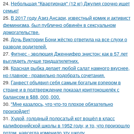
24.
Небольшая "Квартирная" (12 кг) Джулия срочно ищет
семью!
25.
В 2017 году Азиз Ансари, известный комик и активист
феминизма, был публично обвинён в сексуальном
домогательстве.
26.
Дочь Виктории Бони жёстко ответила на все слухи о
разводе родителей.
27.
Фитнес - эволюция Дженнифер энистон: как в 57 лет
выглядеть лучше тридцатилетних.
28.
Красная рыбка делает любой салат намного вкуснее,
но главное - правильно подобрать сочетания.
29.
Ганвест объявил себя самым богатым рэпером в
стране и в подтверждение показал криптокошелёк с
балансом в $88, 000, 000.
30.
"Мне казалось, что что-то плохое обязательно
произойдет!
31.
Худой, голодный полосатый кот вошёл в класс
калифорнийской школы в 1952 году, и то, что произошло
потом, навсегда изменило эту школу.