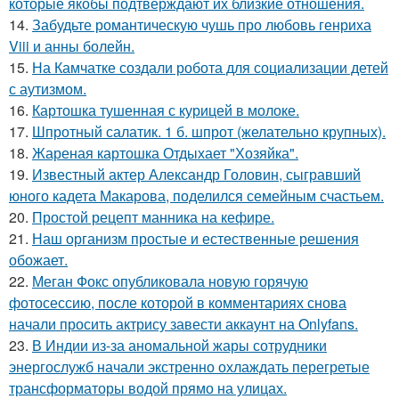
которые якобы подтверждают их близкие отношения.
14.
Забудьте романтическую чушь про любовь генриха
Viii и анны болейн.
15.
На Камчатке создали робота для социализации детей
с аутизмом.
16.
Картошка тушенная с курицей в молоке.
17.
Шпротный салатик. 1 б. шпрот (желательно крупных).
18.
Жареная картошка Отдыхает "Хозяйка".
19.
Известный актер Александр Головин, сыгравший
юного кадета Макарова, поделился семейным счастьем.
20.
Простой рецепт манника на кефире.
21.
Наш организм простые и естественные решения
обожает.
22.
Меган Фокс опубликовала новую горячую
фотосессию, после которой в комментариях снова
начали просить актрису завести аккаунт на Onlyfans.
23.
В Индии из-за аномальной жары сотрудники
энергослужб начали экстренно охлаждать перегретые
трансформаторы водой прямо на улицах.