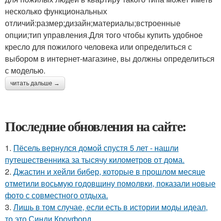
несколько функциональных
отличий:размер;дизайн;материалы;встроенные
опции;тип управления.Для того чтобы купить удобное
кресло для пожилого человека или определиться с
выбором в интернет-магазине, вы должны определиться
с моделью.
читать дальше →
Последние обновления на сайте:
1.
Пёсель вернулся домой спустя 5 лет - нашли
путешественника за тысячу километров от дома.
2.
Джастин и хейли бибер, которые в прошлом месяце
отметили восьмую годовщину помолвки, показали новые
фото с совместного отдыха.
3.
Лишь в том случае, если есть в истории моды идеал,
то это Синди Кроуфорд.