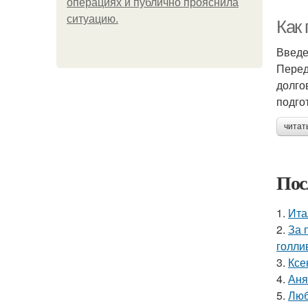
операциях и публично прояснила
ситуацию.
Как 
Введ
Перед
долго
подго
читат
Пос
1.
Ита
2.
За 
голли
3.
Ксе
4.
Аня
5.
Люб