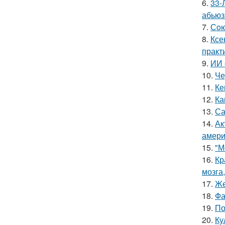
6.
33-
абьюз
7.
Сoю
8.
Ксе
практ
9.
ИИ 
10.
Че
11.
Ке
12.
Ка
13.
Са
14.
Ак
амери
15.
"М
16.
Кр
мозга,
17.
Же
18.
Фа
19.
По
20.
Ку