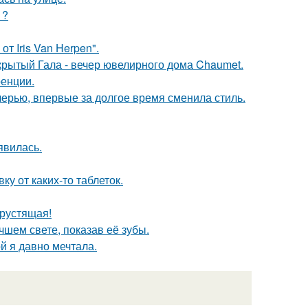
1?
т Iris Van Herpen".
акрытый Гала - вечер ювелирного дома Chaumet.
ренции.
черью, впервые за долгое время сменила стиль.
явилась.
у от каких-то таблеток.
хрустящая!
шем свете, показав её зубы.
ой я давно мечтала.