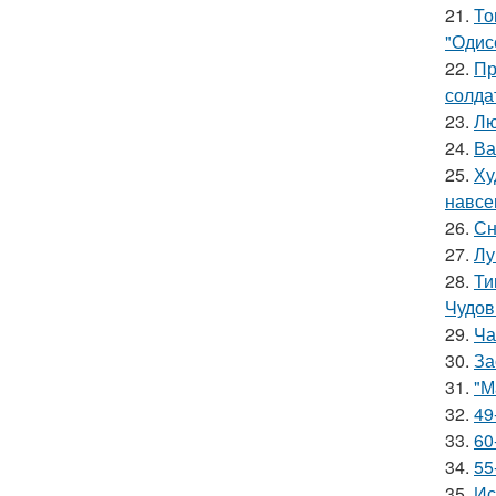
21.
То
"Одис
22.
Пр
солда
23.
Лю
24.
Ва
25.
Ху
навсе
26.
Сн
27.
Лу
28.
Ти
Чудов
29.
Ча
30.
За
31.
"М
32.
49
33.
60
34.
55
35.
Ис