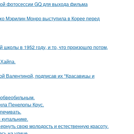
ьной фотосессии GQ для выхода фильма
жо Мэрилин Монро выступила в Корее перед
 школы в 1952 году, и то, что произошло потом,
 Хайпа.
ой Валентиной, подписав их "Красавицы и
любвеобильным.
ила Пенелопы Крус.
печивать.
 купальнике.
 вернуть свою молодость и естественную красоту.
сь на улице.