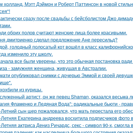
м холланд, Мэтт Дэймон и Роберт Паттинсон в новой стил
сея"!
актически сразу после свадьбы с бейсболистом Джо димад
тами.
ди обоих полов считают женские лица более красивыми.
ня дмитриенко сделал предложение Ане пересильд?
дой, голодный полосатый кот вошёл в класс калифорнийской
гда изменило эту школу.
ачала все были уверены, что это обычная постановка ради
иза - замужняя женщина, живущая в Австралии.
мати опубликовал снимки с дочерью Эммой и своей девушк
ище".
хохбили из курицы.
служенный артист, он же певец Shaman, оказался весьма 
агия Фламенко и Ледяная Вода": радикальные бьюти - прав
-Летний сын шер пожаловался, что мать перестала его обес
-Летняя Екатерина андреева восхитила подписчиков фото в
-Летняя актриса Дениз Ричардс, секс - символ 90-х, смогла
тория падения: как наследница большого состояния оказала