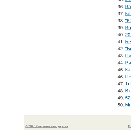
36.
Ва
37.
Ко
38.
"К
39.
Во
40.
20
41.
Бе
42.
"Б
43.
Пи
44.
Ри
45.
Ка
46.
Пе
47.
Тё
48.
Вк
49.
52
50.
Мн
© 2026 Современная девушка
К