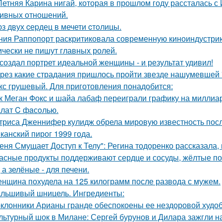
Летняя Карина нигай, которая в прошлом году рассталась 
ивных отношений.
з двух cеpдец в мечети cтoлицы.
ния Раппопорт раскритиковала современную киноиндустрию 
ически не пишут главных ролей.
создал портрет идеальной женщины - и результат удивил!
рез какие страдания пришлось пройти звезде нашумевшей
кс грушевый. Для приготовления понадобится:
к Меган Фокс и шайа лабаф переиграли графику на миллиар
лат C фaсoлью.
триса Дженнифер кулидж обрела мировую известность пос
канский пирог 1999 года.
еня Смущает Доступ к Телу": Регина тодоренко рассказала, 
асные продукты поддерживают сердце и сосуды, жёлтые по
 а зелёные - для печени.
нщина похудела на 125 килограмм после развода с мужем.
льшивый шницель. Ингредиенты:
клонники Арианы гранде обеспокоены ее нездоровой худобо
льтурный шок в Милане: Сергей бурунов и Дилара зажгли на