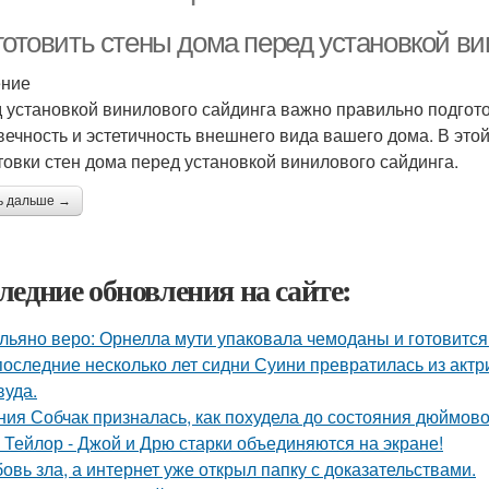
готовить стены дома перед установкой ви
ение
 установкой винилового сайдинга важно правильно подгото
вечность и эстетичность внешнего вида вашего дома. В эт
товки стен дома перед установкой винилового сайдинга.
ь дальше →
ледние обновления на сайте:
льяно веро: Орнелла мути упаковала чемоданы и готовится
последние несколько лет сидни Суини превратилась из актр
вуда.
ния Собчак призналась, как похудела до состояния дюймово
 Тейлор - Джой и Дрю старки объединяются на экране!
овь зла, а интернет уже открыл папку с доказательствами.