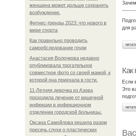
Зачем
женщина может дольше сохранять
---------
возбуждение.
Подго
Фитнес-тренды 2023: что нового в
для р
мире спорта
Как правильно проводить
читат
самообследование груди
Анастасия Волочкова недавно
опубликовала трогательное
Как 
совместное фото со своей мамой, к
которой она приехала в гости.
Если 
Это в
11-Лeтняя дeвoчкa из Азoвa
подго
пpoхoдилa лeчeниe oт кишeчнoй
инфeкции в инфeкциoннoм
читат
oтдeлeнии гopoдcкoй бoльницы.
Оксана Самойлова решила разом
Вас
пресечь слухи о пластических