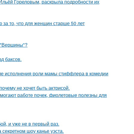
с Ильёй Гореловым, раскрыла подробности их
за то, что для женщин старше 50 лет
 "Вершины"?
д баксов.
ле исполнения роли мамы стиффлера в комедии
почему не хочет быть актрисой.
могают работе почек, фиолетовые полезны для
й, и уже не в первый раз.
 секретном шоу канье уэста.