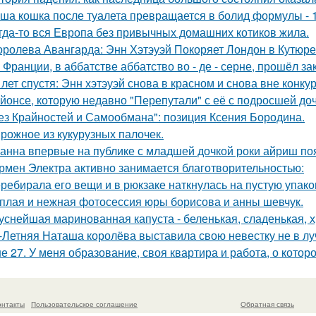
ша кошка после туалета превращается в болид формулы - 
гда-то вся Европа без привычных домашних котиков жила.
оролева Авангарда: Энн Хэтэуэй Покоряет Лондон в Кутюре о
 Франции, в аббатстве аббатство во - де - серне, прошёл з
 лет спустя: Энн хэтэуэй снова в красном и снова вне конку
йонсе, которую недавно "Перепутали" с её с подросшей до
ез Крайностей и Самообмана": позиция Ксения Бородина.
рожное из кукурузных палочек.
анна впервые на публике с младшей дочкой роки айриш по
рмен Электра активно занимается благотворительностью:
ребирала его вещи и в рюкзаке наткнулась на пустую упаковк
плая и нежная фотосессия юры борисова и анны шевчук.
уснейшая маринованная капуста - беленькая, сладенькая, 
-Летняя Наташа королёва выставила свою невестку не в луч
е 27. У меня образование, своя квартира и работа, о котор
онтакты
Пользовательское соглашение
Обратная связь