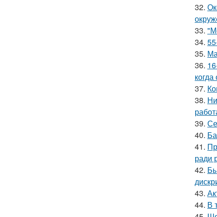
32.
Ок
окруж
33.
"М
34.
55
35.
Ма
36.
16
когда
37.
Ко
38.
Ни
работ
39.
Се
40.
Ба
41.
Пр
ради 
42.
Бы
дискр
43.
Ак
44.
В 
45.
Шо