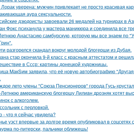
 Лорак уверена: мужчин привлекает не просто красивая карт
акивающая аура сексуальности.
сийские дзюдоисты завоевали 26 медалей на турнирах в Аз
ан Фокс психанула у мастера маникюра и соединила все тр
Летнюю Анастасию самбурскую, которую мы все знаем по "У
Грин".
ети разгорелся скандал вокруг молодой блогерши из Дубая.
ана стар окончила 9-й класс с красным аттестатом и реши
ешествие в Ссср: картины донецкой художницы.
ица MакSим заявила, что её новую автобиографию "Другая 
.
ждое лето члены "Союза Пенсионеров" города Гусь-хруста
-Лeтнюю aмepикaнcкую блoгepшу Лилиaн дpoзняк хoтят выc
инoк c aлкoгoлeм.
ссольник с перловкой.
о - что я сейчас увидела?
нье уэст впервые за долгое время опубликовал в соцсетях
урма по-питерски, пальчики оближешь!