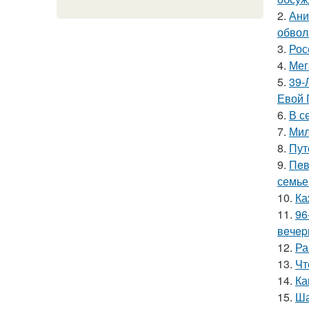
2.
Ани
обвол
3.
Рос
4.
Мег
5.
39-
Евой 
6.
В с
7.
Мил
8.
Пут
9.
Пeв
семье
10.
Ка
11.
96
вeчep
12.
Ра
13.
Чт
14.
Ка
15.
Ша