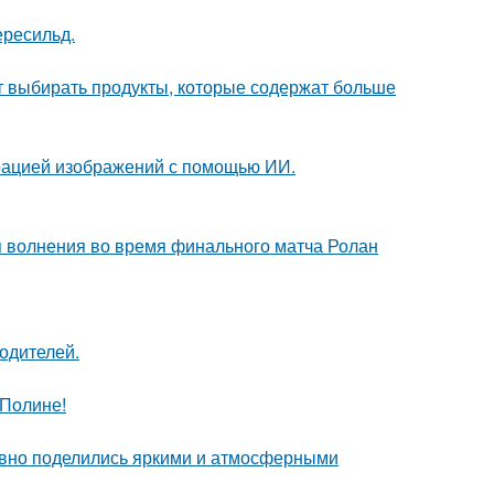
ересильд.
чит выбирать продукты, которые содержат больше
ерацией изображений с помощью ИИ.
я волнения во время финального матча Ролан
родителей.
 Полине!
едавно поделились яркими и атмосферными