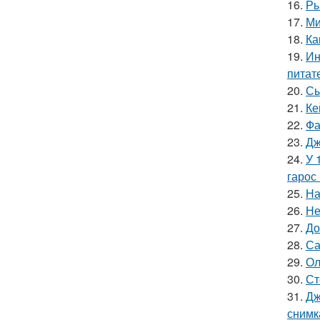
16.
Ры
17.
Ми
18.
Ка
19.
Ин
питат
20.
Сы
21.
Ке
22.
Фа
23.
Дж
24.
У 
гарос 
25.
На
26.
Не
27.
До
28.
Са
29.
Ол
30.
Ст
31.
Дж
снимк