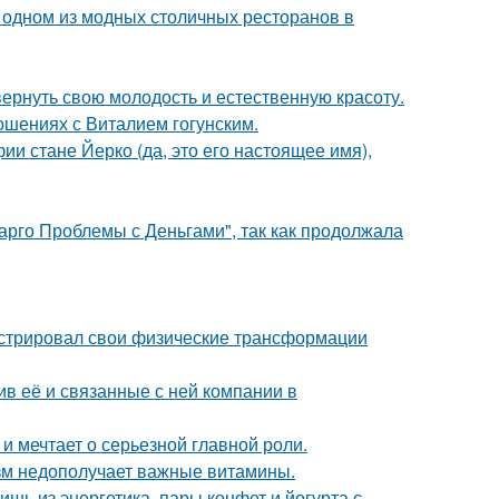
 одном из модных столичных ресторанов в
 вернуть свою молодость и естественную красоту.
шениях с Виталием гогунским.
ии стане Йерко (да, это его настоящее имя),
арго Проблемы с Деньгами", так как продолжала
стрировал свои физические трансформации
в её и связанные с ней компании в
и мечтает о серьезной главной роли.
низм недополучает важные витамины.
ь из энергетика, пары конфет и йогурта с