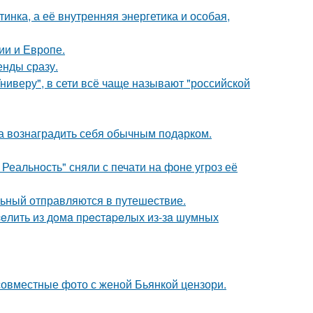
инка, а её внутренняя энергетика и особая,
ии и Европе.
енды сразу.
ниверу", в сети всё чаще называют "российской
ла вознаградить себя обычным подарком.
Реальность" сняли с печати на фоне угроз её
льный отправляются в путешествие.
eлить из дoмa пpecтapeлых из-зa шумных
 совместные фото с женой Бьянкой цензори.