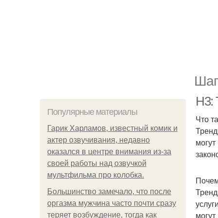
Шаг
H3:
Популярные материалы
Что т
Гарик Харламов, известный комик и
Тренд
актер озвучивания, недавно
могут
оказался в центре внимания из-за
закон
своей работы над озвучкой
мультфильма про колобка.
Почем
Тренд
Большинство замечало, что после
услуг
оргазма мужчина часто почти сразу
могут
теряет возбуждение, тогда как