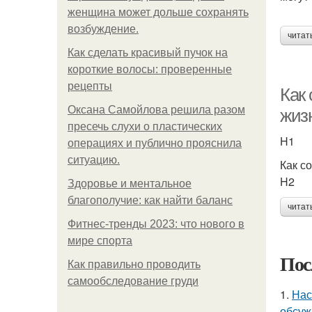
женщина может дольше сохранять
возбуждение.
читат
Как сделать красивый пучок на
короткие волосы: проверенные
рецепты
Как
Оксана Самойлова решила разом
жиз
пресечь слухи о пластических
H1
операциях и публично прояснила
ситуацию.
Как с
H2
Здоровье и ментальное
благополучие: как найти баланс
читат
Фитнес-тренды 2023: что нового в
мире спорта
Пос
Как правильно проводить
самообследование груди
1.
Нас
обсуж