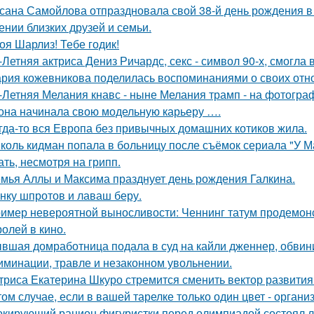
сана Самойлова отпраздновала свой 38-й день рождения в
ении близких друзей и семьи.
оя Шарлиз! Тебе годик!
-Летняя актриса Дениз Ричардс, секс - символ 90-х, смогла
рия кожевникова поделилась воспоминаниями о своих отно
-Летняя Мелания кнавс - ныне Мелания трамп - на фотограф
 она начинала свою модельную карьеру ….
гда-то вся Европа без привычных домашних котиков жила.
коль кидман попала в больницу после съёмок сериала "У М
ать, несмотря на грипп.
мья Аллы и Максима празднует день рождения Галкина.
нку шпротов и лаваш беру.
имер невероятной выносливости: Ченнинг татум продемон
ролей в кино.
вшая домработница подала в суд на кайли дженнер, обвини
иминации, травле и незаконном увольнении.
триса Екатерина Шкуро стремится сменить вектор развития 
том случае, если в вашей тарелке только один цвет - орга
кирующий рацион фигуристки перед олимпиадой состоял лиш