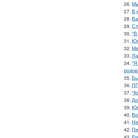
26.
Мы
27.
В 
28.
Ва
29.
Сл
30.
"В
31.
Юл
32.
Ме
33.
Ла
34.
"Я
родов
35.
Бь
36.
ПП
37.
"К
38.
До
39.
Юл
40.
Во
41.
Не
42.
Пи
43.
Ри