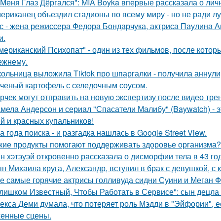
 Меня Глаз Дёргался": MIA Boyka впервые рассказала о лич
ериканец объездил стадионы по всему миру - но не ради лу
с - жена режиссера Федора Бондарчука, актриса Паулина Ан
и.
мериканский Психопат" - один из тех фильмов, после котор
ежнему.
ольница выложила Tiktok про шпаргалки - получила аннули
ченый картофель с селедочным соусом.
рчек могут отправить на новую экспертизу после видео трен
мела Андерсон и сериал "Спасатели Малибу" (Baywatch) - э
й и красных купальников!
а года поиска - и разгадка нашлась в Google Street View.
кие продукты помогают поддерживать здоровье организма?
н хэтэуэй откровенно рассказала о дисморфии тела в 43 го
н Михаила круга, Александр, вступил в брак с девушкой, с
е самые горячие актрисы голливуда сидни Суини и Меган Ф
лишком Известный, Чтобы Работать в Сервисе": сын децла 
екса Деми думала, что потеряет роль Мэдди в "Эйфории", е
енные сцены.