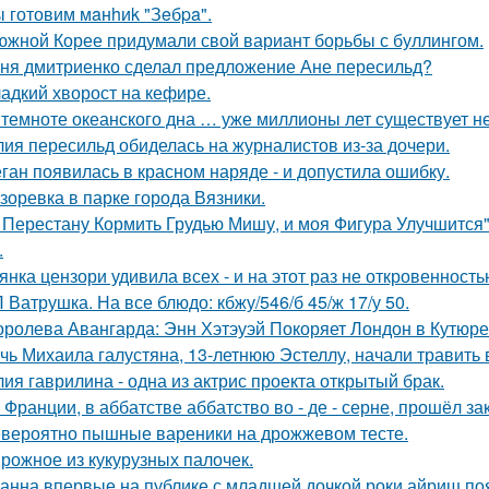
 готовим мaнhиk "Зeбpa".
южной Корее придумали свой вариант борьбы с буллингом.
ня дмитриенко сделал предложение Ане пересильд?
адкий хворост на кефире.
 темноте океанского дна … уже миллионы лет существует н
ия пересильд обиделась на журналистов из-за дочери.
ган появилась в красном наряде - и допустила ошибку.
зоревка в парке города Вязники.
 Перестану Кормить Грудью Мишу, и моя Фигура Улучшится"
.
янка цензори удивила всех - и на этот раз не откровенность
 Ватрушка. На все блюдо: кбжу/546/б 45/ж 17/у 50.
оролева Авангарда: Энн Хэтэуэй Покоряет Лондон в Кутюре о
чь Михаила галустяна, 13-летнюю Эстеллу, начали травить в
ия гаврилина - одна из актрис проекта открытый брак.
 Франции, в аббатстве аббатство во - де - серне, прошёл з
вероятно пышные вареники на дрожжевом тесте.
рожное из кукурузных палочек.
анна впервые на публике с младшей дочкой роки айриш по