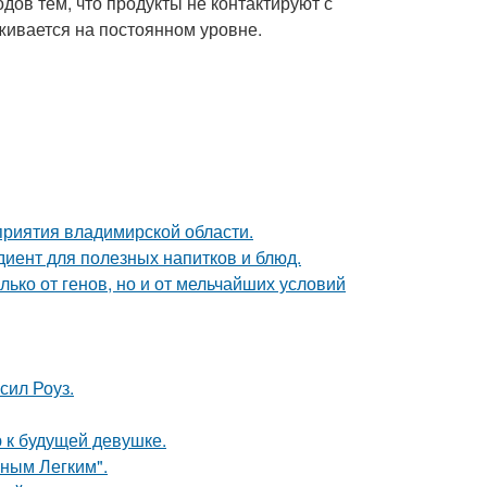
одов тем, что продукты не контактируют с
живается на постоянном уровне.
риятия владимирской области.
диент для полезных напитков и блюд.
ько от генов, но и от мельчайших условий
сил Роуз.
 к будущей девушке.
ным Легким".