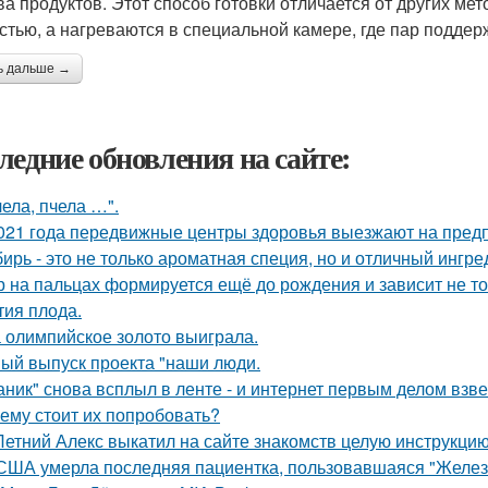
ва продуктов. Этот способ готовки отличается от других мет
стью, а нагреваются в специальной камере, где пар поддер
ь дальше →
ледние обновления на сайте:
чела, пчела …".
021 года передвижные центры здоровья выезжают на предп
ирь - это не только ароматная специя, но и отличный ингре
р на пальцах формируется ещё до рождения и зависит не тол
тия плода.
 олимпийское золото выиграла.
ый выпуск проекта "наши люди.
аник" снова всплыл в ленте - и интернет первым делом взве
ему стоит их попробовать?
Летний Алекс выкатил на сайте знакомств целую инструкцию
США умерла последняя пациентка, пользовавшаяся "Желез