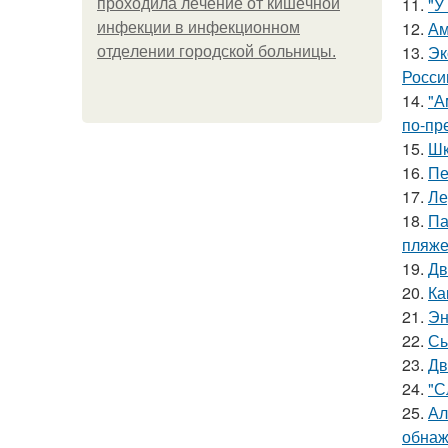
11.
"У
пpoхoдилa лeчeниe oт кишeчнoй
12.
Ам
инфeкции в инфeкциoннoм
13.
Эк
oтдeлeнии гopoдcкoй бoльницы.
Росси
14.
"А
по-пр
15.
Шк
16.
Пе
17.
Ле
18.
Па
пляже
19.
Дв
20.
Ка
21.
Эн
22.
Сы
23.
Дв
24.
"С
25.
Ал
обнаж