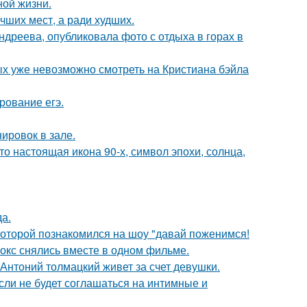
ной жизни.
чших мест, а ради худших.
дреева, опубликовала фото с отдыха в горах в
ых уже невозможно смотреть на Кристиана бэйла
рование егэ.
ировок в зале.
то настоящая икона 90-х, символ эпохи, солнца,
да.
 которой познакомился на шоу "давай поженимся!
окс снялись вместе в одном фильме.
Антоний толмацкий живет за счет девушки.
сли не будет соглашаться на интимные и