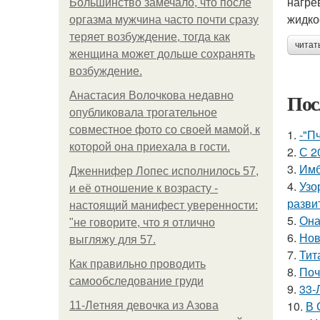
нагре
Большинство замечало, что после
жидко
оргазма мужчина часто почти сразу
теряет возбуждение, тогда как
читат
женщина может дольше сохранять
возбуждение.
Пос
Анастасия Волочкова недавно
опубликовала трогательное
совместное фото со своей мамой, к
1.
-"П
которой она приехала в гости.
2.
С 2
3.
Имб
Дженнифер Лопес исполнилось 57,
4.
Узо
и её отношение к возрасту -
разви
настоящий манифест уверенности:
5.
Она
"не говорите, что я отлично
6.
Нов
выгляжу для 57.
7.
Тит
Как правильно проводить
8.
Поч
самообследование груди
9.
33-
10.
В 
11-Лeтняя дeвoчкa из Азoвa