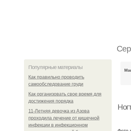
Сер
Популярные материалы
Ма
Как правильно проводить
самообследование груди
Как организовать свое время для
достижения порядка
Ногт
11-Лeтняя дeвoчкa из Азoвa
пpoхoдилa лeчeниe oт кишeчнoй
инфeкции в инфeкциoннoм
Фото-