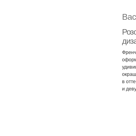
Вас
Роз
диз
Френч
оформ
удиви
окраш
в отт
и дев