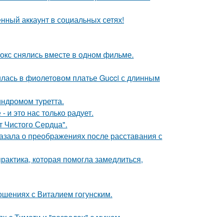
нный аккаунт в социальных сетях!
окс снялись вместе в одном фильме.
илась в фиолетовом платье Gucci с длинным
индромом туретта.
 и это нас только радует.
т Чистого Сердца".
азала о преображениях после расставания с
практика, которая помогла замедлиться,
шениях с Виталием гогунским.