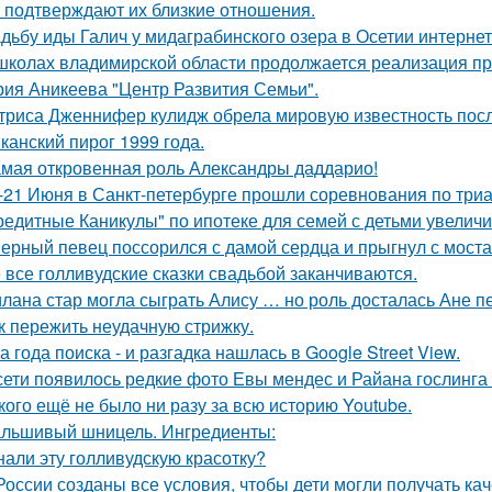
 подтверждают их близкие отношения.
дьбу иды Галич у мидаграбинского озера в Осетии интерне
школах владимирской области продолжается реализация пр
рия Аникеева "Центр Развития Семьи".
триса Дженнифер кулидж обрела мировую известность пос
канский пирог 1999 года.
мая откровенная роль Александры даддарио!
-21 Июня в Санкт-петербурге прошли соревнования по триа
редитные Каникулы" по ипотеке для семей с детьми увеличи
ерный певец поссорился с дамой сердца и прыгнул с моста
 все голливудские сказки свадьбой заканчиваются.
лана стар могла сыграть Алису … но роль досталась Ане п
к пережить неудачную стрижку.
а года поиска - и разгадка нашлась в Google Street View.
сети появилось редкие фото Евы мендес и Райана гослинга
кого ещё не было ни разу за всю историю Youtube.
льшивый шницель. Ингредиенты:
нали эту голливудскую красотку?
России созданы все условия, чтобы дети могли получать ка