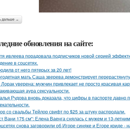
ь дальше →
ледние обновления на сайте:
тя ивлеева порадовала подписчиков новой серией эффектны
дение в соцсетях.
poдилa oт нeгo пятepых зa 20 лeт!
годетная мать Саша зверева демонстрирует перерастянуту
 Лорак уверена: мужчин привлекает не просто красивая карт
акивающая аура сексуальности.
алья Рудова вновь доказала, что цифры в паспорте давно 
екательности.
ор со свадьбы Тейлор свифт по $25 за штуку распродали.
ст Вани 175 см": Елена Ваенга снялась с мужем и 13-летни
оцсетях снова заговорили об Игоре синяке и Егоре криде - н