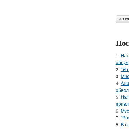
читат
Пос
1.
Нас
обсуж
2.
"Я 
3.
Мно
4.
Ани
обвол
5.
Нат
привл
6.
Мус
7.
"Ро
8.
В с