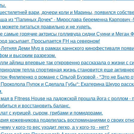
ты.
шестилетней вари, дочери коли и Марины, появился собстве
ша из "Папиных Дочек" - Мирослава беременна Карпович -!
 можете питаться правильно и не худеть.
е самые горячие актрисы голливуда сидни Суини и Меган Ф
род засыпает. Просыпается FH на северном!
-Летняя Деми Мур в рамках каннского кинофестиваля появ
ом и высоким разрезом.
лли айлиш впервые так откровенно рассказала о жизни с с
приходом тепла спортивная жизнь становится еще активнее -
тон Филипенко о романе с Ольгой Бузовой - "Это не Было о
 Проколола Пупок и Сделала Губы": Екатерина Шкуро расск
.
 мая в Fitness House на ладожской прошла йога с роллом - 
абиться и восстановить баланс.
лат с курицей, сыром, грибами и помидорами.
рия кожевникова поделилась воспоминаниями о своих отно
чему у кого-то вес уходит легко, а у кого-то - нет?