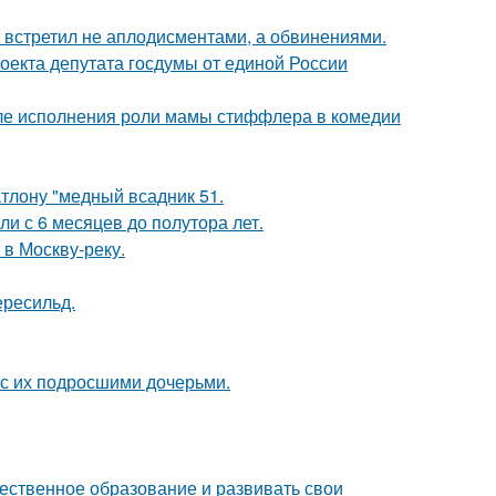
т встретил не аплодисментами, а обвинениями.
оекта депутата госдумы от единой России
ле исполнения роли мамы стиффлера в комедии
тлону "медный всадник 51.
ли с 6 месяцев до полутора лет.
 в Москву-реку.
ересильд.
 с их подросшими дочерьми.
чественное образование и развивать свои