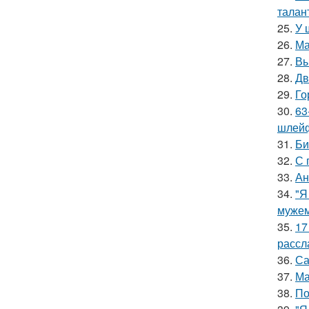
талан
25.
У 
26.
Ма
27.
Вы
28.
Дв
29.
Го
30.
63
шлейф
31.
Би
32.
С 
33.
Ан
34.
"Я
мужем
35.
17
рассл
36.
Са
37.
Ма
38.
По