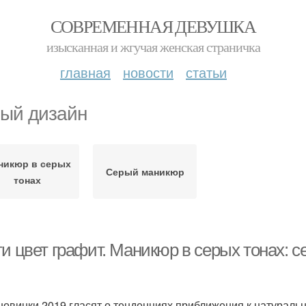
СОВРЕМЕННАЯ ДЕВУШКА
изысканная и жгучая женская страничка
главная
новости
статьи
ый дизайн
никюр в серых
Серый маникюр
тонах
и цвет графит. Маникюр в серых тонах: с
новинки 2019 гласят о тенденциях приближения к натурально