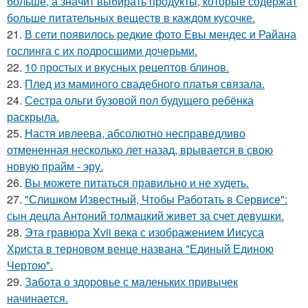
больше, а значит выбирать продукты, которые содержат
больше питательных веществ в каждом кусочке.
21.
В сети появилось редкие фото Евы мендес и Райана
гослинга с их подросшими дочерьми.
22.
10 простых и вкусных рецептов блинов.
23.
Плед из маминого свадебного платья связала.
24.
Сестра ольги бузовой пол будущего ребёнка
раскрыла.
25.
Настя ивлеева, абсолютно несправедливо
отмененная несколько лет назад, врывается в свою
новую прайм - эру.
26.
Вы можете питаться правильно и не худеть.
27.
"Слишком Известный, Чтобы Работать в Сервисе":
сын децла Антоний толмацкий живет за счет девушки.
28.
Эта гравюра Xvii века с изображением Иисуса
Христа в терновом венце названа "Единый Единою
Чертою".
29.
Забота о здоровье с маленьких привычек
начинается.