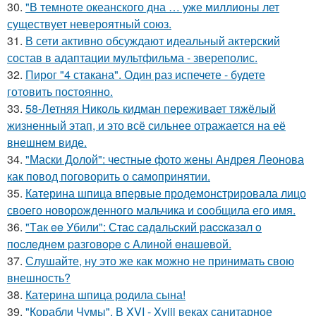
30.
"В темноте океанского дна … уже миллионы лет
существует невероятный союз.
31.
В сети активно обсуждают идеальный актерский
состав в адаптации мультфильма - звереполис.
32.
Пирог "4 стaкана". Один раз испечете - будете
готовить постоянно.
33.
58-Летняя Николь кидман переживает тяжёлый
жизненный этап, и это всё сильнее отражается на её
внешнем виде.
34.
"Маски Долой": честные фото жены Андрея Леонова
как повод поговорить о самопринятии.
35.
Катерина шпица впервые продемонстрировала лицо
своего новорожденного мальчика и сообщила его имя.
36.
"Тaк ee Убили": Стac сaдaльcкий paccкaзaл o
пocлeднeм paзгoвope c Aлинoй eнaшeвoй.
37.
Слушайте, ну это же как можно не принимать свою
внешность?
38.
Катерина шпица родила сына!
39.
"Корабли Чумы". В XVI - Xviii веках санитарное