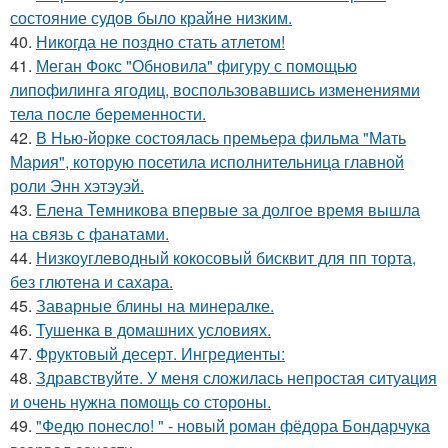
состояние судов было крайне низким.
40.
Никогда не поздно стать атлетом!
41.
Меган Фокс "Обновила" фигуру с помощью
липофилинга ягодиц, воспользовавшись изменениями
тела после беременности.
42.
В Нью-йорке состоялась премьера фильма "Мать
Мария", которую посетила исполнительница главной
роли Энн хэтэуэй.
43.
Елена Темникова впервые за долгое время вышла
на связь с фанатами.
44.
Низкоуглеводный кокосовый бисквит для пп торта,
без глютена и сахара.
45.
Заварные блины на минералке.
46.
Тушенка в домашних условиях.
47.
Фруктовый десерт. Ингредиенты:
48.
Здравствуйте. У меня сложилась непростая ситуация
и очень нужна помощь со стороны.
49.
"Федю понесло! " - новый роман фёдора Бондарчука