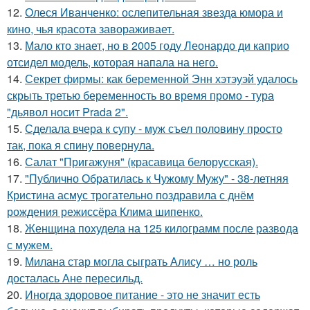
12.
Олеся Иванченко: ослепительная звезда юмора и
кино, чья красота завораживает.
13.
Мало кто знает, но в 2005 году Леонардо ди каприо
отсидел модель, которая напала на него.
14.
Секрет фирмы: как беременной Энн хэтэуэй удалось
скрыть третью беременность во время промо - тура
"дьявол носит Prada 2".
15.
Сделала вчера к супу - муж съел половину просто
так, пока я спину повернула.
16.
Салат "Пригажуня" (красавица белорусская).
17.
"Публично Обратилась к Чужому Мужу" - 38-летняя
Кристина асмус трогательно поздравила с днём
рождения режиссёра Клима шипенко.
18.
Женщина похудела на 125 килограмм после развода
с мужем.
19.
Милана стар могла сыграть Алису … но роль
досталась Ане пересильд.
20.
Иногда здоровое питание - это не значит есть