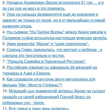
2.
Недавно Анджелине Джоли исполнился 51 год … и я
до сих пор не могу в это поверить.
3.
Узор на пальцах формируется ещё до рождения и
зависит не только от генов, но и от мельчайших условий
развития плода.
4.
На съёмках "На Гребне Волны" между Киану ривзом и
Патриком суэйзи вспыхнула настоящая мужская дружба.
5.
Умер режиссёр "Маски" и "царя скорпионов".
6.
Селена Гомес призналась, что мечтает о ребёнке - и
сделала это трогательно и честно.
7.
"Пришла Семейка в Приличный Ресторан".
8.
Российские дзюдоисты завоевали 26 медалей на
турнирах в Азии и Европе.
9.
Как создавали гигантскую акулу мегалодона для
фильма "Мег: Монстр Глубины"?
10.
Младший сын знаменитой актрисы Дилан ли сыграл
свадьбу со своей избранницей Паулой брасс на
побережье сен - тропе.
11.
Вся семья в один день родилась.