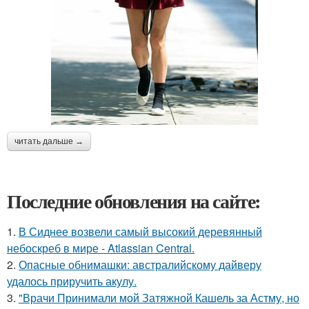
читать дальше →
Последние обновления на сайте:
1.
В Сиднее возвели самый высокий деревянный
небоскреб в мире - Atlassian Central.
2.
Опасные обнимашки: австралийскому дайверу
удалось приручить акулу.
3.
"Врачи Принимали мой Затяжной Кашель за Астму, но