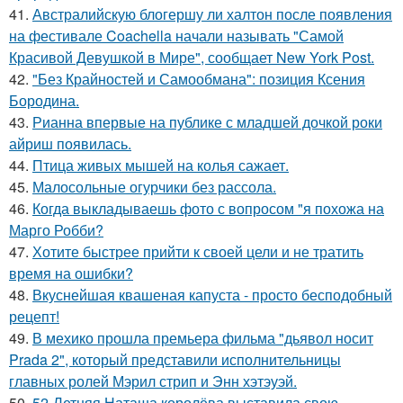
41.
Австралийскую блогершу ли халтон после появления
на фестивале Coachella начали называть "Самой
Красивой Девушкой в Мире", сообщает New York Post.
42.
"Без Крайностей и Самообмана": позиция Ксения
Бородина.
43.
Рианна впервые на публике с младшей дочкой роки
айриш появилась.
44.
Птица живых мышей на колья сажает.
45.
Малосольные огурчики без рассола.
46.
Когда выкладываешь фото с вопросом "я похожа на
Марго Робби?
47.
Хотите быстрее прийти к своей цели и не тратить
время на ошибки?
48.
Вкуснейшая квашеная капуста - просто бесподобный
рецепт!
49.
В мехико прошла премьера фильма "дьявол носит
Prada 2", который представили исполнительницы
главных ролей Мэрил стрип и Энн хэтэуэй.
50.
52-Летняя Наташа королёва выставила свою