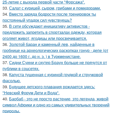
25-летие с выхода первой части "Форсажа".
33.
Салат с курицей, сыром, грибами и помидорами.
34.
Вместо заряда бодрости после тренировок ты
постоянный упадок сил чувствуешь?
35.
В сети обсуждают инициативу активистов -
предложить запретить в спортзалах одежду, которая
оголяет живот, ягодицы или просвечивается.
36.
Золотой баран и каменный лев, найденные в
гробнице на археологических раскопках гонур - депе (от
2400 до 1600 г. до н. э. ) в Туркменистане.
37.
Сидни Суини и скутер Браун больше не прячутся от
публики в соцсетях.
38.
Капуста тушенная с куриной грудкой и стручковой
фасолью.
39.
Будущее детского плавания рождается здесь:
"Невский Форум Дети и Вода".
40.
Баобаб - это не просто растение, это легенда, живой
символ Африки и одно из самых удивительных творений
природы.