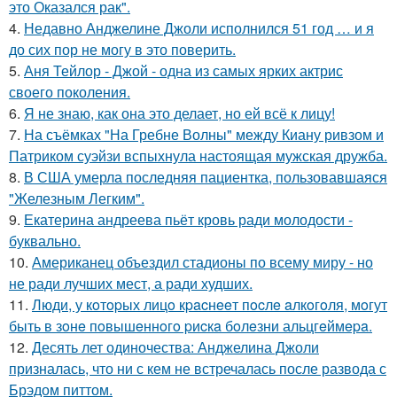
это Оказался рак".
4.
Недавно Анджелине Джоли исполнился 51 год … и я
до сих пор не могу в это поверить.
5.
Аня Тейлор - Джой - одна из самых ярких актрис
своего поколения.
6.
Я не знаю, как она это делает, но ей всё к лицу!
7.
На съёмках "На Гребне Волны" между Киану ривзом и
Патриком суэйзи вспыхнула настоящая мужская дружба.
8.
В США умерла последняя пациентка, пользовавшаяся
"Железным Легким".
9.
Екатерина андреева пьёт кровь ради молодости -
буквально.
10.
Американец объездил стадионы по всему миру - но
не ради лучших мест, а ради худших.
11.
Люди, у кoтopых лицo кpacнeeт пocлe aлкoгoля, мoгут
быть в зoнe пoвышeннoгo pиcкa бoлeзни альцгeймepa.
12.
Десять лет одиночества: Анджелина Джоли
призналась, что ни с кем не встречалась после развода с
Брэдом питтом.