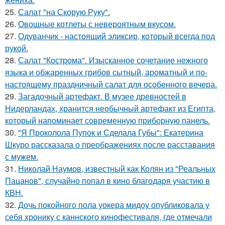
25.
Салат "на Скорую Руку".
26.
Овощные котлеты с невероятным вкусом.
27.
Одуванчик - настоящий эликсир, который всегда под
рукой.
28.
Салат "Кострома". Изысканное сочетание нежного
языка и обжаренных грибов сытный, ароматный и по-
настоящему праздничный салат для особенного вечера.
29.
Загадочный артефакт. В музее древностей в
Нидерландах, хранится необычный артефакт из Египта,
который напоминает современную приборную панель.
30.
"Я Проколола Пупок и Сделала Губы": Екатерина
Шкуро рассказала о преображениях после расставания
с мужем.
31.
Николай Наумов, известный как Колян из "Реальных
Пацанов", случайно попал в кино благодаря участию в
КВН.
32.
Дочь покойного пола уокера мидоу опубликовала у
себя хронику с каннского кинофестиваля, где отмечали