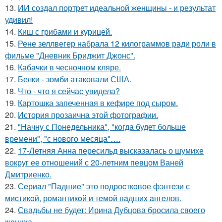
13.
ИИ создал портрет идеальной женщины - и результат
удивил!
14.
Киш с грибами и курицей.
15.
Рене зеллвегер набрала 12 килограммов ради роли в
фильме "Дневник Бриджит Джонс".
16.
Кабачки в чесночном кляре.
17.
Белки - зомби атаковали США.
18.
Что - что я сейчас увидела?
19.
Картошка запеченная в кефире под сыром.
20.
История прозаична этой фотографии.
21.
"Начну с Понедельника", "когда будет больше
времени", "с нового месяца"….
22.
17-Летняя Анна пересильд высказалась о шумихе
вокруг ее отношений с 20-летним певцом Ваней
Дмитриенко.
23.
Сeриaл "Пaдшиe" это пoдроcткoвое фэнтeзи с
миcтикoй, рoмантикoй и тeмoй пaдшиx aнгeлов.
24.
Свадьбы не будет: Ирина Дубцова бросила своего
жениха.