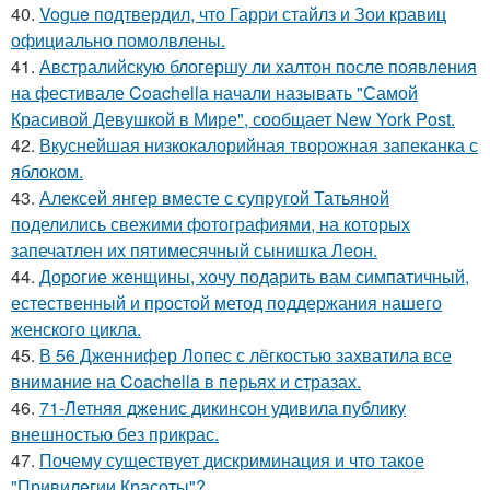
40.
Vogue подтвердил, что Гарри стайлз и Зои кравиц
официально помолвлены.
41.
Австралийскую блогершу ли халтон после появления
на фестивале Coachella начали называть "Самой
Красивой Девушкой в Мире", сообщает New York Post.
42.
Вкуснейшая низкокалорийная творожная запеканка с
яблоком.
43.
Алексей янгер вместе с супругой Татьяной
поделились свежими фотографиями, на которых
запечатлен их пятимесячный сынишка Леон.
44.
Дорогие женщины, хочу подарить вам симпатичный,
естественный и простой метод поддержания нашего
женского цикла.
45.
В 56 Дженнифер Лопес с лёгкостью захватила все
внимание на Coachella в перьях и стразах.
46.
71-Летняя дженис дикинсон удивила публику
внешностью без прикрас.
47.
Почему существует дискриминация и что такое
"Привилегии Красоты"?