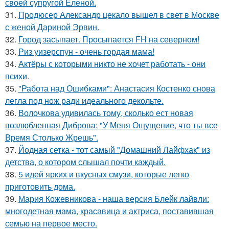
своей супругой Еленой.
31.
Продюсер Александр цекало вышел в свет в Москве
с женой Дариной Эрвин.
32.
Город засыпает. Просыпается FH на северном!
33.
Риз уизерспун - очень гордая мама!
34.
Актёры с которыми никто не хочет работать - они
психи.
35.
"Работа над Ошибками": Анастасия Костенко снова
легла под нож ради идеального декольте.
36.
Волочкова удивилась тому, сколько ест новая
возлюбленная Диброва: "У Меня Ощущение, что ты все
Время Столько Жрешь".
37.
Йодная сетка - тот самый "Домашний Лайфхак" из
детства, о котором слышал почти каждый.
38.
5 идей ярких и вкусных смузи, которые легко
приготовить дома.
39.
Мария Кожевникова - наша версия Блейк лайвли:
многодетная мама, красавица и актриса, поставившая
семью на первое место.