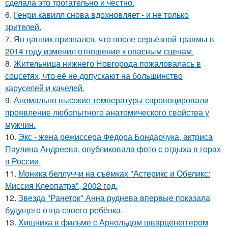
сделала это трогательно и честно.
6.
Генри кавилл снова вдохновляет - и не только
зрителей.
7.
Ян цапник признался, что после серьёзной травмы в
2014 году изменил отношение к опасным сценам.
8.
Жительница нижнего Новгорода пожаловалась в
соцсетях, что её не допускают на большинство
каруселей и качелей.
9.
Аномально высокие температуры спровоцировали
проявление любопытного анатомического свойства у
мужчин.
10.
Экс - жена режиссера Федора Бондарчука, актриса
Паулина Андреева, опубликовала фото с отдыха в горах
в России.
11.
Моника беллуччи на съёмках "Астерикс и Обеликс:
Миссия Клеопатра", 2002 год.
12.
Звезда "Ранеток" Анна руднева впервые показала
будущего отца своего ребёнка.
13.
Хищника в фильме с Арнольдом шварценеггером