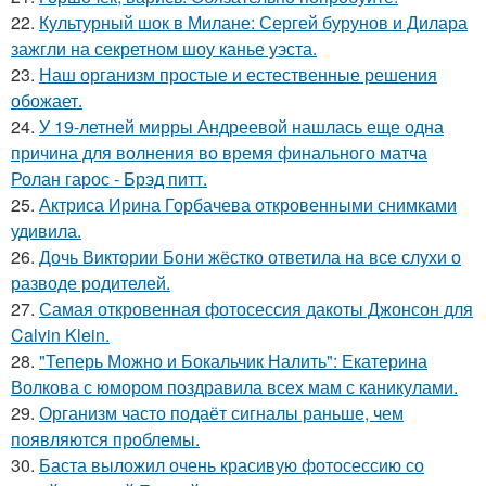
22.
Культурный шок в Милане: Сергей бурунов и Дилара
зажгли на секретном шоу канье уэста.
23.
Наш организм простые и естественные решения
обожает.
24.
У 19-летней мирры Андреевой нашлась еще одна
причина для волнения во время финального матча
Ролан гарос - Брэд питт.
25.
Актриса Ирина Горбачева откровенными снимками
удивила.
26.
Дочь Виктории Бони жёстко ответила на все слухи о
разводе родителей.
27.
Самая откровенная фотосессия дакоты Джонсон для
Calvin Klein.
28.
"Теперь Можно и Бокальчик Налить": Екатерина
Волкова с юмором поздравила всех мам с каникулами.
29.
Организм часто подаёт сигналы раньше, чем
появляются проблемы.
30.
Баста выложил очень красивую фотосессию со