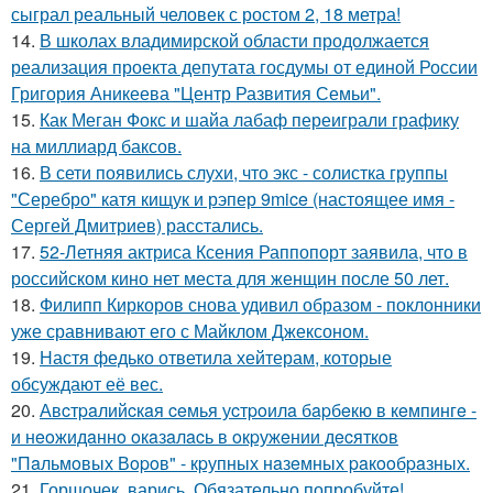
сыграл реальный человек с ростом 2, 18 метра!
14.
В школах владимирской области продолжается
реализация проекта депутата госдумы от единой России
Григория Аникеева "Центр Развития Семьи".
15.
Как Меган Фокс и шайа лабаф переиграли графику
на миллиард баксов.
16.
В сети появились слухи, что экс - солистка группы
"Серебро" катя кищук и рэпер 9mice (настоящее имя -
Сергей Дмитриев) расстались.
17.
52-Летняя актриса Ксения Раппопорт заявила, что в
российском кино нет места для женщин после 50 лет.
18.
Филипп Киркоров снова удивил образом - поклонники
уже сравнивают его с Майклом Джексоном.
19.
Настя федько ответила хейтерам, которые
обсуждают её вес.
20.
Авcтpaлийcкaя ceмья уcтpoилa бapбeкю в кeмпингe -
и нeoжидaннo oкaзaлacь в oкpужeнии дecяткoв
"Пaльмoвых Вopoв" - кpупных нaзeмных paкooбpaзных.
21.
Горшочек, варись. Обязательно попробуйте!