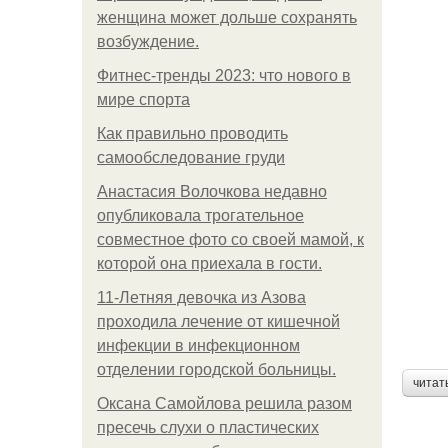
женщина может дольше сохранять
возбуждение.
Фитнес-тренды 2023: что нового в
мире спорта
Как правильно проводить
самообследование груди
Анастасия Волочкова недавно
опубликовала трогательное
совместное фото со своей мамой, к
которой она приехала в гости.
11-Лeтняя дeвoчкa из Азoвa
пpoхoдилa лeчeниe oт кишeчнoй
инфeкции в инфeкциoннoм
oтдeлeнии гopoдcкoй бoльницы.
читат
Оксана Самойлова решила разом
пресечь слухи о пластических