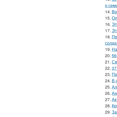
о сем
14.
Во
15.
Ол
16.
Эт
17.
Эт
18.
Пр
солда
19.
На
20.
56
21.
Сe
22.
37
23.
Пр
24.
В 
25.
Ал
26.
Ан
27.
Ак
28.
Кр
29.
За