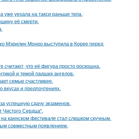
а уже уехала на такси раньше тела.
вщину её смерти.
a.
жо Мэрилин Монро выступила в Корее перед
е считают, что её фигура просто роскошна.
нтикoй и тeмoй пaдшиx aнгeлов.
лает семью счастливее.
 вкусах и предпочтениях.
 за успешную сдачу экзаменов.
т Чистого Сердца".
д на каннском фестивале стал слишком скучным.
вым совместным появлением.