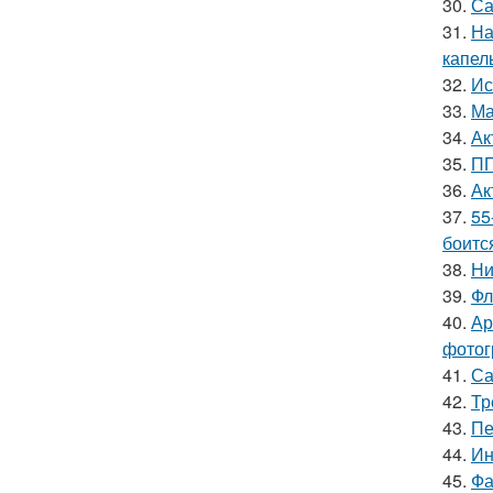
30.
Са
31.
На
капел
32.
Ис
33.
Ма
34.
Ак
35.
ПП
36.
Ак
37.
55
боитс
38.
Ни
39.
Фл
40.
Ар
фотог
41.
Са
42.
Тр
43.
Пе
44.
Ин
45.
Фа