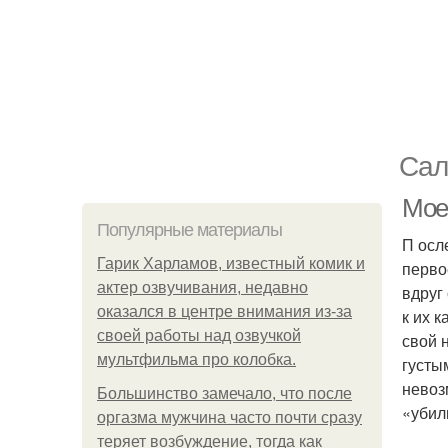
Сал
Мое
Популярные материалы
П осл
Гарик Харламов, известный комик и
перво
актер озвучивания, недавно
вдруг
оказался в центре внимания из-за
к их 
своей работы над озвучкой
свой 
мультфильма про колобка.
густы
невоз
Большинство замечало, что после
«убил
оргазма мужчина часто почти сразу
теряет возбуждение, тогда как