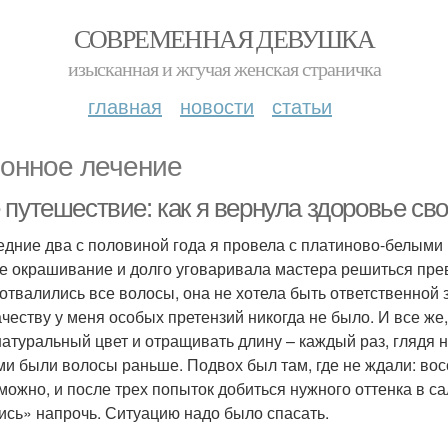
СОВРЕМЕННАЯ ДЕВУШКА
изысканная и жгучая женская страничка
главная
новости
статьи
онное лечение
 путешествие: как я вернула здоровье с
едние два с половиной года я провела с платиново-белыми
е окрашивание и долго уговаривала мастера решиться прев
 отвалились все волосы, она не хотела быть ответственной з
качеству у меня особых претензий никогда не было. И все же
натуральный цвет и отращивать длину – каждый раз, глядя н
ми были волосы раньше. Подвох был там, где не ждали: вос
можно, и после трех попыток добиться нужного оттенка в са
ись» напрочь. Ситуацию надо было спасать.