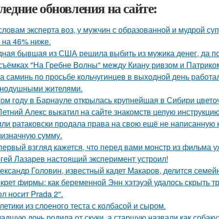
ледние обновления на сайте:
словам эксперта воз, у мужчин с образованной и мудрой су
 на 46% ниже.
ная бывшая из США решила выбить из мужика денег, да по 
съёмках "На Гребне Волны" между Киану ривзом и Патрико
а саминь по просьбе кольчугинцев в выходной день работала
нодушными жителями.
том году в Барнауле открылась крупнейшая в Сибири цвето
Летний Алекс выкатил на сайте знакомств целую инструкцию
ли ратаковски продала права на свою ещё не написанную кн
мизначную сумму.
первый взгляд кажется, что перед вами монстр из фильма у
гей Лазарев настоящий эксперимент устроил!
ександр Головин, известный кадет Макаров, делится семей
крет фирмы: как беременной Энн хэтэуэй удалось скрыть т
л носит Prada 2".
летики из слоеного теста с колбасой и сыром.
адшую дочь родила от скуки, а старшую назвали как собак