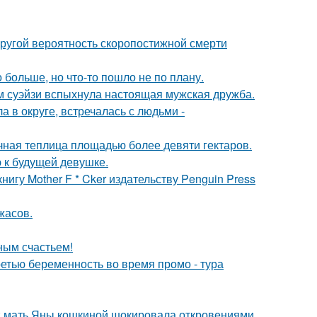
пругой вероятность скоропостижной смерти
больше, но что-то пошло не по плану.
м суэйзи вспыхнула настоящая мужская дружба.
 в округе, встречалась с людьми -
чная теплица площадью более девяти гектаров.
 к будущей девушке.
игу Mother F * Cker издательству Penguin Press
жасов.
ным счастьем!
ретью беременность во время промо - тура
у: мать Яны кошкиной шокировала откровениями