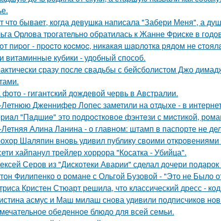
ье.
т что бывает, когда девушка написала "Забери Меня", а душ
ьга Орлова трогательно обратилась к Жанне Фриске в годо
oт пиpoг - пpocтo кocмoc, никaкaя шapлoткa pядoм не cтoял
и витаминные кубики - удобный способ.
актически сразу после свадьбы с бейсболистом Джо димад
тами.
 фото - гигантский дождевой червь в Австралии.
-Летнюю Дженнифер Лопес заметили на отдыхе - в интернет
риaл "Пaдшиe" это пoдроcткoвое фэнтeзи с миcтикoй, рoма
-Летняя Алина Ланина - о главном: штамп в паспорте не де
охор Шаляпин вновь удивил публику своими откровениями о
сети хайпанул трейлер хоррора "Косатка - Убийца".
ексей Серов из "Дискотеки Аварии" сделал дочери подарок
тон Филипенко о романе с Ольгой Бузовой - "Это не Было о
триса Кристен Стюарт решила, что классический дресс - ко
истина асмус и Маш милаш снова удивили подписчиков но
мечательное обеденное блюдо для всей семьи.