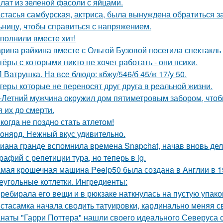
лат из зеленой фасоли с яйцами.
стасья самбурская, актриса, была вынуждена обратиться з
ьницу, чтобы справиться с напряжением.
полнили вместе хит!
рина райкина вместе с Ольгой Бузовой посетила спектакль
тёры с которыми никто не хочет работать - они психи.
 Ватрушка. На все блюдо: кбжу/546/б 45/ж 17/у 50.
теры которые не переносят друг друга в реальной жизни.
-Летний мужчина окружил дом пятиметровым забором, чтобы
я их до смерти.
когда не поздно стать атлетом!
онярд. Нежный вкус удивительно.
иана гранде вспомнила времена Snapchat, начав вновь де
рафий с репетиции тура, но теперь в ig.
мая крошечная машинa Peelp50 была созданa в Англии в 19
еугольные котлетки. Ингредиенты:
ребирала его вещи и в рюкзаке наткнулась на пустую упаковк
стасамка начала сводить татуировки, кардинально меняя с
наты "Гарри Поттера" нашли своего идеального Северуса с