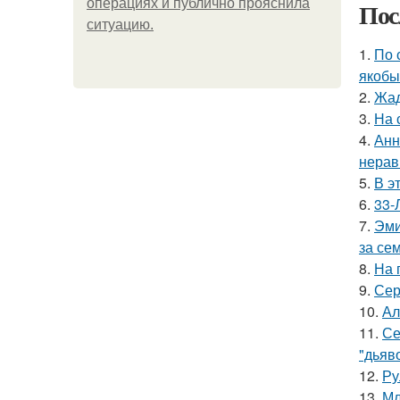
операциях и публично прояснила
Пос
ситуацию.
1.
По 
якобы
2.
Жад
3.
На 
4.
Анн
нерав
5.
В э
6.
33-
7.
Эми
за се
8.
На 
9.
Сер
10.
Ал
11.
Се
"дьяво
12.
Ру
13.
Мл