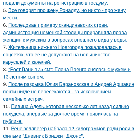
подали документы на регистрацию в госдуму.
5.
Все говорят про жену Роналду, но никто - про жену
месси.
6.
Последовав примеру скандинавских стран,
администрация немецкой столицы приравняла права
женщин к мужским в вопросах внешнего вида у воды.
7.
Жительница нижнего Новгорода пожаловалась в
соцсетях, что её не допускают на большинство
каруселей и качелей.
8.
"Рост Вани 175 см": Елена Ваенга снялась с мужем и
13-летним сыном.
9.
После разрыва Юлия Барановская и Андрей Аршавин
почти нигде не пересекаются - за исключением
семейных встреч.
10.
Певица Адель, которая несколько лет назад сильно
похудела, впервые за долгое время появилась на
публике.
11.
Рене зеллвегер набрала 12 килограммов ради роли в
фильме "Дневник Бриджит Джонс".