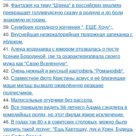
38.
Фантазия на тему "Шрека" в российских реалиях
превращает голливудскую сказку в родную и до боли
знакомую историю.
39.
Скумбрия холодного копчения "; ЕЩЕ Хочу";.
40.
Вкуснейшая низкокалорийная творожная запеканка с
яблоком.
41.
Алена водонаева с юмором отозвалась о посте
Ксении Бородиной, где та охарактеризовала своего
мужа как "Свою Вселенную".
42.
Очень нежный и вкусный картофель "Романофф".
43.
Совместное фото Кристины асмус и её близняшки
маши милаш вызвало оживлённую реакцию
подписчиков.
44.
Малосольные огурчики без рассола.
45.
Все привыкли видеть 58-летнего Адама сэндлера в
комедийных ролях, но этот фильм яркое исключение.
46.
В годах так 80-х в советских столовых, можно было
увидеть такой лозунг: "Ешь Картошку, лук и Хрен, Будешь