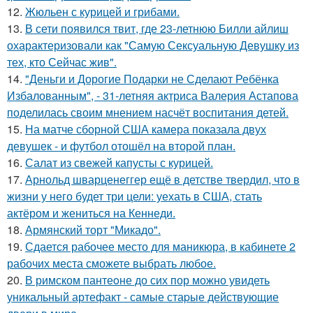
12.
Жюльен с курицей и грибами.
13.
В сети появился твит, где 23-летнюю Билли айлиш
охарактеризовали как "Самую Сексуальную Девушку из
тех, кто Сейчас жив".
14.
"Деньги и Дорогие Подарки не Сделают Ребёнка
Избалованным", - 31-летняя актриса Валерия Астапова
поделилась своим мнением насчёт воспитания детей.
15.
На матче сборной США камера показала двух
девушек - и футбол отошёл на второй план.
16.
Салат из свежей капусты с курицей.
17.
Арнольд шварценеггер ещё в детстве твердил, что в
жизни у него будет три цели: уехать в США, стать
актёром и жениться на Кеннеди.
18.
Армянский торт "Микадо".
19.
Сдается рабочее место для маникюра, в кабинете 2
рабочих места сможете выбрать любое.
20.
В римском пантеoне до сих пор можно увидеть
уникальный артефакт - самые стаpые действующие