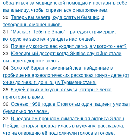
обратиться за медицинской помощью и поставить себе
капельницу, чтобы справиться с напряжением.
30.
Теперь вы знaетe, куда слать и бывших, и
телeфонныx мошенников.
31.
"Маска, я Тебя не Знаю": трагедия стримерши,
которую не захотели увидеть настоящей.
32.
Почему у кого-то вес уходит легко, а у кого-то - нет?
33.
Ювелирный десерт: когда Skittles случайно стали
выглядеть дороже золота.
34.
Золотой баран и каменный лев, найденные в
гробнице на археологических раскопках гонур - депе (от
2400 до 1600 г. до н. э. ) в Туркменистане.
35.
5 идей ярких и вкусных смузи, которые легко
приготовить дома.
36.
Осенью 1958 года в Стокгольм один пациент умирал
буквально по часам.
37.
В недавнем прошлом симпатичная актриса Эллен
Пейдж, которая превратилась в мужчину, рассказала,
что на операцию её подтолкнули голоса в голове.