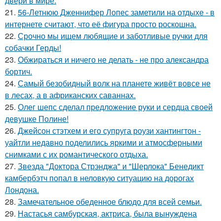
двери в мире.
21.
56-Летнюю Дженнифер Лопес заметили на отдыхе - в
интернете считают, что её фигура просто роскошна.
22.
Срочно мы ищем любящие и заботливые ручки для
собачки Герды!
23.
Обжираться и ничего не делать - не про александра
бортич.
24.
Самый безобидный волк на планете живёт вовсе не
в лесах, а в африканских саваннах.
25.
Олег шепс сделал предложение руки и сердца своей
девушке Полине!
26.
Джейсон стэтхем и его супруга роузи хантингтон -
уайтли недавно поделились яркими и атмосферными
снимками с их романтического отдыха.
27.
Звезда "Доктора Стрэнджа" и "Шерлока" Бенедикт
камбербэтч попал в неловкую ситуацию на дорогах
Лондона.
28.
Замечательное обеденное блюдо для всей семьи.
29.
Настасья самбурская, актриса, была вынуждена