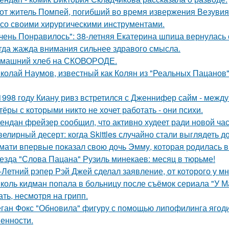
от житель Помпей, погибший во время извержения Везувия
 со своими хирургическими инструментами.
чень Понравилось": 38-летняя Екатерина шпица вернулась 
гда жажда внимания сильнее здравого смысла.
машний хлеб на СКОВОРОДЕ.
колай Наумов, известный как Колян из "Реальных Пацанов",
1998 году Киану ривз встретился с Дженнифер сайм - между 
тёры с которыми никто не хочет работать - они психи.
ендан фрейзер сообщил, что активно худеет ради новой час
елирный десерт: когда Skittles случайно стали выглядеть д
мати впервые показал свою дочь Эмму, которая родилась в 
езда "Слова Пацана" Рузиль минекаев: месяц в тюрьме!
-Летний рэпер Рэй Джей сделал заявление, от которого у мн
коль кидман попала в больницу после съёмок сериала "У М
ать, несмотря на грипп.
ган Фокс "Обновила" фигуру с помощью липофилинга ягод
енности.