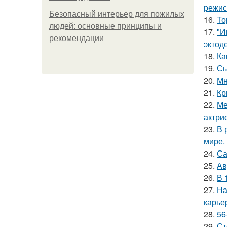
режис
Безопасный интерьер для пожилых
16.
То
людей: основные принципы и
17.
"И
рекомендации
эктод
18.
Ка
19.
Сы
20.
Мн
21.
Кр
22.
Ме
актрис
23.
В 
мире.
24.
Са
25.
Ав
26.
В 
27.
На
карье
28.
56
29.
Ст