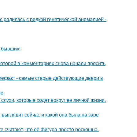
 родилась с редкой генетической аномалией -
о бывших!
которой в комментариях снова начали просить
ртефакт - самые стаpые действующие двери в
е.
 слухи, которые ходят вокруг ее личной жизни.
с выглядит сейчас и какой она была на заре
е считают, что её фигура просто роскошна.