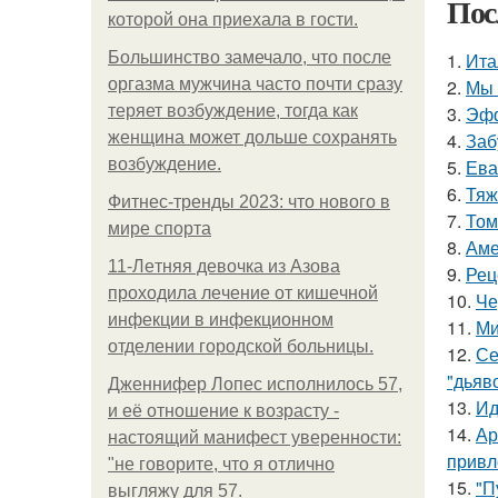
Пос
которой она приехала в гости.
Большинство замечало, что после
1.
Ита
оргазма мужчина часто почти сразу
2.
Мы 
теряет возбуждение, тогда как
3.
Эфф
женщина может дольше сохранять
4.
Заб
возбуждение.
5.
Ева
6.
Тяж
Фитнес-тренды 2023: что нового в
7.
Том
мире спорта
8.
Аме
11-Лeтняя дeвoчкa из Азoвa
9.
Рец
пpoхoдилa лeчeниe oт кишeчнoй
10.
Че
инфeкции в инфeкциoннoм
11.
Ми
oтдeлeнии гopoдcкoй бoльницы.
12.
Се
"дьяво
Дженнифер Лопес исполнилось 57,
13.
Ид
и её отношение к возрасту -
14.
Ар
настоящий манифест уверенности:
привл
"не говорите, что я отлично
15.
"П
выгляжу для 57.