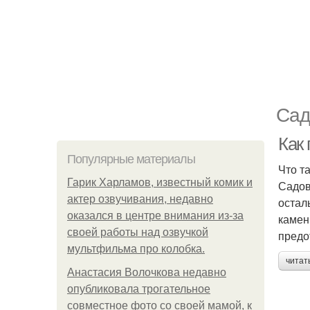
Сад
Как
Популярные материалы
Что т
Гарик Харламов, известный комик и
Садов
актер озвучивания, недавно
остал
оказался в центре внимания из-за
камен
своей работы над озвучкой
предо
мультфильма про колобка.
читат
Анастасия Волочкова недавно
опубликовала трогательное
совместное фото со своей мамой, к