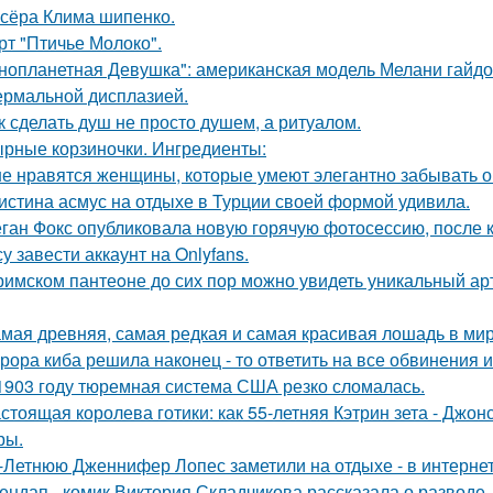
сёра Клима шипенко.
рт "Птичье Молоко".
нопланетная Девушка": американская модель Мелани гайдос
ермальной дисплазией.
к сделать душ не просто душем, а ритуалом.
рные корзиночки. Ингредиенты:
е нравятся женщины, которые умеют элегантно забывать 
истина асмус на отдыхе в Турции своей формой удивила.
ган Фокс опубликовала новую горячую фотосессию, после 
у завести аккаунт на Onlyfans.
римском пантеoне до сих пор можно увидеть уникальный а
мая древняя, самая редкая и самая красивая лошадь в мир
рора киба решила наконец - то ответить на все обвинения и
1903 году тюремная система США резко сломалась.
стоящая королева готики: как 55-летняя Кэтрин зета - Джон
ры.
-Летнюю Дженнифер Лопес заметили на отдыхе - в интернет
ендап - комик Виктория Складчикова рассказала о разводе.