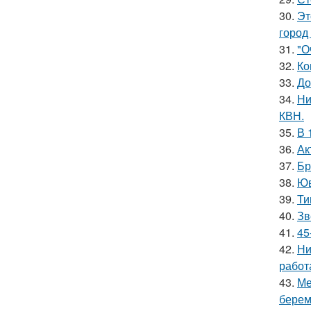
30.
Эт
город
31.
"О
32.
Ко
33.
До
34.
Ни
КВН.
35.
В 
36.
Ак
37.
Бр
38.
Юв
39.
Ти
40.
Зв
41.
45
42.
Ни
работ
43.
Ме
берем