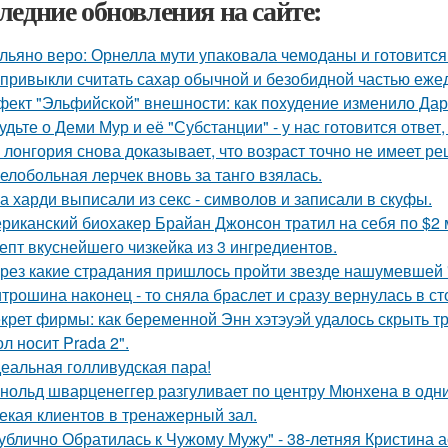
ледние обновления на сайте:
льяно веро: Орнелла мути упаковала чемоданы и готовится
привыкли считать сахар обычной и безобидной частью еже
ект "Эльфийской" внешности: как похудение изменило Дар
удьте о Деми Мур и её "Субстанции" - у нас готовится отве
 лонгория снова доказывает, что возраст точно не имеет р
елобольная лерчек вновь за танго взялась.
а харди выписали из секс - символов и записали в скуфы.
риканский биохакер Брайан Джонсон тратил на себя по $2 м
епт вкуснейшего чизкейка из 3 ингредиентов.
рез какие страдания пришлось пройти звезде нашумевшей
трошина наконец - то сняла браслет и сразу вернулась в сто
крет фирмы: как беременной Энн хэтэуэй удалось скрыть т
л носит Prada 2".
еальная голливудская пара!
нольд шварценеггер разгуливает по центру Мюнхена в одни
екая клиентов в тренажерный зал.
ублично Обратилась к Чужому Мужу" - 38-летняя Кристина 