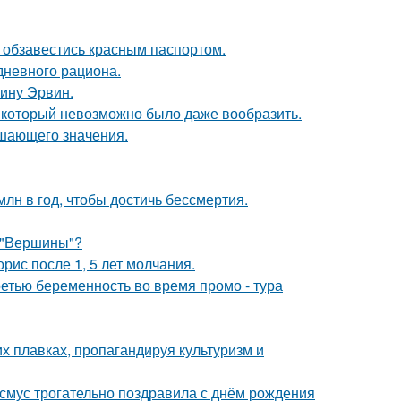
 обзавестись красным паспортом.
дневного рациона.
ину Эрвин.
т, который невозможно было даже вообразить.
ешающего значения.
лн в год, чтобы достичь бессмертия.
 "Вершины"?
рис после 1, 5 лет молчания.
ретью беременность во время промо - тура
х плавках, пропагандируя культуризм и
асмус трогательно поздравила с днём рождения