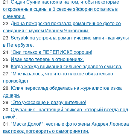
21.
Сидни Суини настояла на том, чтобы некоторые
откровенные сцены в 3 сезоне эйфории остались в
сценарии.
22.
Диана пожарская показала романтичное фото со
свидания с мужем Иваном Янковским.
23.
Seryabkina устроила романтические мини - каникулы
в Петербурге.
24.
"Они только в ПЕРЕПИСКЕ хороши!
25.
Иван золо теперь в отношениях.
26.
Когда жажда внимания сильнее здравого смысла.
27.
"Мне казалось, что что-то плохое обязательно
произойдет!
28.
Юлия пересильд обиделась на журналистов из-за
дочери.
29.
"Это ужасающе и разрушительно!
30.
Одуванчик - настоящий эликсир, который всегда под
рукой.
31.
"Маски Долой": честные фото жены Андрея Леонова
как повод поговорить о самопринятии.