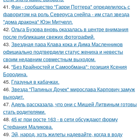
41.
Фан - сообщество "Гарри Поттера" определилось с
фаворитом на роль Северуса снейпа - им стал звезда
"дома дракона" Юэн Митчелл.
42.
Ольга Бузова вновь оказалась в центре внимания
после публикации свежих фотографий.
43.
Звездная пара Клава кока и Дима Масленников
официально подтвердили статус жениха и невесты
своим недавним совместным выходом.
44.
"Без Крайностей и Самообмана": позиция Ксения
Бородина.
45.
Глазунья в кабачках.
46.
Звезда "Папиных Дочек" мирослава Карпович замуж
выходит.
47.
Адель рассказала, что они с Мишей Литвиным готовы
стать родителями.
48.
45 кг при росте 163 - в сети обсуждают форму
Стефания Маликова.
49.
Эй, народ, хоть жилеты надевайте, когда в воду