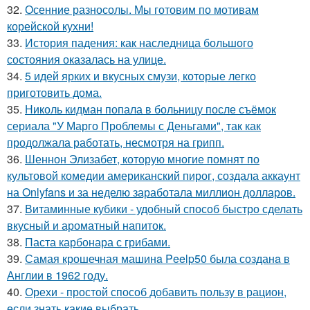
32.
Осенние разносолы. Мы готовим по мотивам
корейской кухни!
33.
История падения: как наследница большого
состояния оказалась на улице.
34.
5 идей ярких и вкусных смузи, которые легко
приготовить дома.
35.
Николь кидман попала в больницу после съёмок
сериала "У Марго Проблемы с Деньгами", так как
продолжала работать, несмотря на грипп.
36.
Шеннон Элизабет, которую многие помнят по
культовой комедии американский пирог, создала аккаунт
на Onlyfans и за неделю заработала миллион долларов.
37.
Витаминные кубики - удобный способ быстро сделать
вкусный и ароматный напиток.
38.
Паста карбонара с грибами.
39.
Самая крошечная машинa Peelp50 была созданa в
Англии в 1962 году.
40.
Орехи - простой способ добавить пользу в рацион,
если знать какие выбрать.