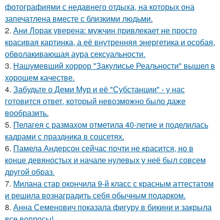
фотографиями с недавнего отдыха, на которых она
запечатлена вместе с близкими людьми.
2.
Ани Лорак уверена: мужчин привлекает не просто
красивая картинка, а её внутренняя энергетика и особая,
обволакивающая аура сексуальности.
3.
Нашумевший хоррор "Закулисье Реальности" вышел в
хорошем качестве.
4.
Забудьте о Деми Мур и её "Субстанции" - у нас
готовится ответ, который невозможно было даже
вообразить.
5.
Пелагея с размахом отметила 40-летие и поделилась
кадрами с праздника в соцсетях.
6.
Памела Андерсон сейчас почти не красится, но в
конце девяностых и начале нулевых у неё был совсем
другой образ.
7.
Милана стар окончила 9-й класс с красным аттестатом
и решила вознаградить себя обычным подарком.
8.
Анна Семенович показала фигуру в бикини и закрыла
все вопросы!