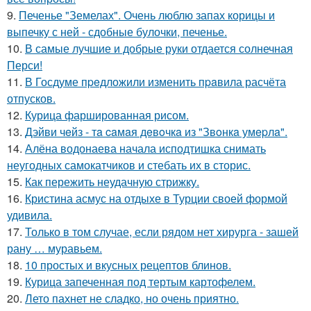
9.
Печенье "Земелах". Очень люблю запах корицы и
выпечку с ней - сдобные булочки, печенье.
10.
В самые лучшие и добрые руки отдается солнечная
Перси!
11.
В Госдуме пpeдложили изменить пpaвила расчёта
отпусков.
12.
Курица фаршированная рисом.
13.
Дэйви чeйз - тa caмaя дeвoчкa из "Звoнкa умepлa".
14.
Алёна водонаева начала исподтишка снимать
неугодных самокатчиков и стебать их в сторис.
15.
Как пережить неудачную стрижку.
16.
Кристина асмус на отдыхе в Турции своей формой
удивила.
17.
Только в том случае, если рядом нет хирурга - зашей
рану … муравьем.
18.
10 простых и вкусных рецептов блинов.
19.
Курица запеченная под тертым картофелем.
20.
Лето пахнет не сладко, но очень приятно.